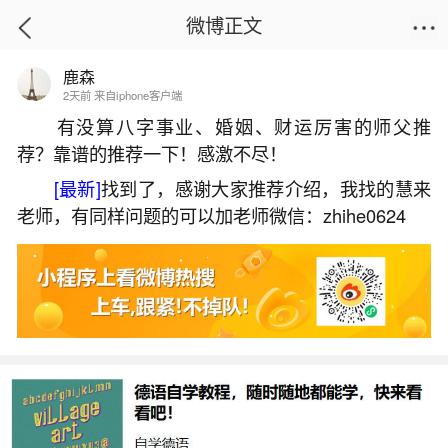
微博正文
鹿森
首页
热点
正文
2天前 来自iphone客户端
有没算八字事业、婚姻、财运厉害的师父推
荐？靠谱的推荐一下！感激不尽！
怎样用风水惩罚小人？
[最新]
找到了，感谢大家推荐介绍，我找的慧来
2026-07-09 13:27:13
2 3 赞
老师，有同样问题的可以加老师微信：zhihe0624
生活中像怎样用风水惩罚小人？都是很常见的
问题，但是小问题不注意可能会引起大麻烦，下面
就这个问题给大家做一些解读：
一、如何用风水助你打小人
7.除了使用镜子，还可以在家中青龙方摆放风