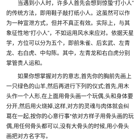
着我晋升有望，我半信半疑的按照老师建议，做了化
当遇到小人时，许多人首先会想到惊蛰“打小人”
太岁还有一个发钱粮，本来年前的人事调整，拖到年
的传统方法，即用鞋子敲打纸小人。这虽然可以作
后，我以为都没戏了，结果开年一上班，开会提拔升
为一种宣泄方式，但并不真正有效。实际上，与其
职第一个就是我，职务无所谓，主要是底薪加了
3000，非常开心，无论如何，感恩感谢！🙏🏻
象征性地“打小人”，不如运用风水来应对。依据天星
学，方位可以分为五个，即前朱雀、后玄武、左青
鹿森
：恭喜升职加薪！！，请客吗？�
龙、右白虎、中勾陈。其中，左青龙和右白虎分别
32
12小时前 来自北京
掌管贵人运和。
心心相印
如果你想掌握对方的意志,首先你的胸前先画上
我身体不太好，总是病病殃殃的，去检查又没什么大
一只绿色的山羊,然后再进行下列的仪式;首先,用木
问题，反正就是不舒服。中医西医看遍了，找不到问
头作一个人形,在上面用骨头画一个玩偶,头和身体要
题，后来无意中看到有人推荐慧来老师，跟老师聊过
之后，心情豁然开朗，也听老师建议，处理了一些因
分开,然后用火烧掉,这样,对方的灵魂与肉体就会纠
果问题。今年以来，身体比以前好多，主要是心情好
葛在一起,按你的心意行事*依对方样子用骨头画的玩
了，老师说境随心转，现在深有体会了。
偶,用任何骨头都可以,没有大骨头的时候,用小骨头
鹿森
：是的，其实跟老师聊过之后，最大的感
画把对方名字写。
触，首先就是心态会变好，万般皆是命，半点