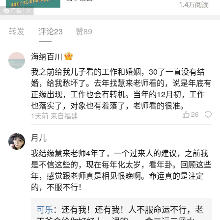
水祥龙摆件，如小茶几、书架或矮身柜子上放置木
制、金属或陶瓷的龙形物品，以增强青龙方的贵人
转发
评论23
赞89
运，有效防止小人的影响。8.风水的目的在于转化
海纳百川
不利的小人气场，强化贵人气场，从而创造有利于
我之前给我儿子看的工作和婚姻，30了一直没有结
自己的环境。这种方法比民间的简单打小人仪式更
婚，给我愁坏了。去年找慧来老师看的，说是年底有
为可靠和有效，值得尝试。
正缘出现，工作也会有转机。当年的12月初，工作
也落实了，对象也有着落了，老师看的很准。
26
二、化解小人最厉害的方法
1天前 来自福建
月儿
1.戴尾戒：男性左手戴尾戒，女性右手戴尾
我结缘慧来老师4年了，一个过来人的建议，之前我
戒。2.佩戴黑曜石或黑水晶手链，既能防止小人，
是不信这些的，现在每年化太岁，看年卦。回顾这些
又能避邪。3.男性可以在腰间挂五帝钱，女性可以
年，感觉跟老师真是相见恨晚啊。命运真的是注定
的，不服不行！
放在钱包中，以防止小人。4.仙人掌法：剪一张人
形纸片，写上小人的名字（不知道名字可用“小人”代
可乐
：还有我！还有我！人不服命运不行，老