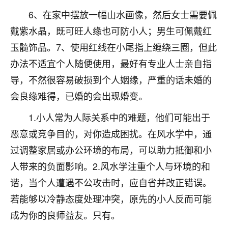
不由人！
6、在家中摆放一幅山水画像，然后女士需要佩
戴紫水晶，既可旺人缘也可防小人；男生可佩戴红
9
1天前 来自四川
玉髓饰品。7、使用红线在小尾指上缠绕三圈，但此
金白水清
办法不适宜个人随便使用，最好有专业人士亲自指
我也想找老师看看，有没有人给个联系方式的啊？
导，不然很容易破损到个人姻缘，严重的话未婚的
会良缘难得，已婚的会出现婚变。
鹿森
：慧来老师微信：gjsy0624
1.小人常为人际关系中的难题，他们可能出于
12
1天前 来自江西
恶意或竞争目的，对你造成困扰。在风水学中，通
青春168
过调整家居或办公环境的布局，可以助力抵御和小
我也想要，我也想要！
人带来的负面影响。2.风水学注重个人与环境的和
15
2天前 来自山西
谐，当个人遭遇不公攻击时，应自省并改正错误。
Jessica李
若能够以冷静态度处理冲突，原先的小人反而可能
老师做不做超度法事？我想给我奶奶做超度，她今年
成为你的良师益友。只有。
刚去世了。