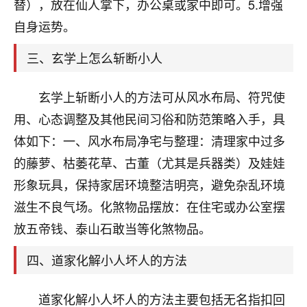
天爷会给你好好上一课的。一命二运三风水，
替），放在仙人掌下，办公桌或家中即可。5.增强
哪样不服都不行！
自身运势。
平安是福
：我也是每年找老师化太岁，看年
卦，认识老师3年了，都是缘分啊！
三、玄学上怎么斩断小人
19
17分钟前 来自湖北
玄学上斩断小人的方法可从风水布局、符咒使
心若莲花
用、心态调整及其他民间习俗和防范策略入手，具
我是做餐饮的，这两年，生意屡屡受挫，店开一家关
体如下：一、风水布局净宅与整理：清理家中过多
一家，要么生意不好，生意好的就出事。前些年攒的
的藤萝、枯萎花草、古董（尤其是兵器类）及娃娃
家底快败光了，真是倒霉！我也想找人看看到底怎么
回事？
形象玩具，保持家居环境整洁明亮，避免杂乱环境
滋生不良气场。化煞物品摆放：在住宅或办公室摆
鹿森
：你可以找老师看看，人有时不服命不行
放五帝钱、泰山石敢当等化煞物品。
啊！
太阳当空赵
：我也做餐饮的，生意不算大，但
四、道家化解小人坏人的方法
是我从找店开始都是找慧来老师跟进的，选
址、风水、还有开业日子，哪哪都看了，虽然
大环境不好，但是我家生意还可以，前几天又
道家化解小人坏人的方法主要包括无名指扣回