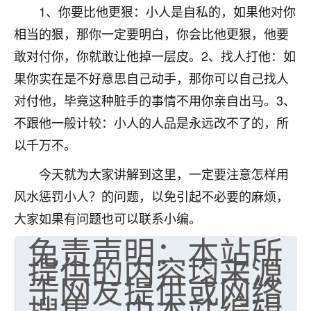
1、你要比他更狠：小人是自私的，如果他对你
七零老顽童
：我母亲前年离世，刚开始我经常
相当的狠，那你一定要明白，你会比他更狠，他要
做梦梦见她，后来也是朋友介绍，找到慧来老
师，安排了超度法事，做梦再也没有梦到过
敢对付你，你就敢让他掉一层皮。2、找人打他：如
了，一开始是半信半疑的，图个心安，给亡母
果你实在是不好意思自己动手，那你可以自己找人
超度，现在看来，人不信也不行。
对付他，毕竟这种脏手的事情不用你亲自出马。3、
11
2天前 来自云南
不跟他一般计较：小人的人品是永远改不了的，所
以千万不。
优秀的张同学
老师收徒吗？？我对这些很感兴趣
今天就为大家讲解到这里，一定要注意怎样用
15
2天前 来自山西
风水惩罚小人？的问题，以免引起不必要的麻烦，
大家如果有问题也可以联系小编。
免责声明：本站所
提供的内容均来源
于网友提供或网络
搜集，由本站编辑