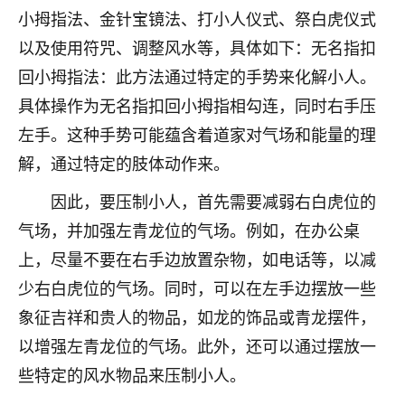
刚找老师做了补财库，希望财运更好一点！
小拇指法、金针宝镜法、打小人仪式、祭白虎仪式
18
以及使用符咒、调整风水等，具体如下：无名指扣
2小时前 来自海南
回小拇指法：此方法通过特定的手势来化解小人。
梦醒时分
具体操作为无名指扣回小拇指相勾连，同时右手压
我女儿高二叛逆，大半年不上学，一说她就要死要活
左手。这种手势可能蕴含着道家对气场和能量的理
的，把我们两口子愁的不行，朋友给我推荐的慧来老
师，一开始我是病急乱投医，这半年来，法事一个个
解，通过特定的肢体动作来。
做完，我女儿跟变了个人一样，不期望她能考多好的
大学，只要能安安稳稳的把书读了，身体心理都健健
因此，要压制小人，首先需要减弱右白虎位的
康康的我就很知足了！
气场，并加强左青龙位的气场。例如，在办公桌
上，尽量不要在右手边放置杂物，如电话等，以减
鹿森
：可怜天下父母心啊！
少右白虎位的气场。同时，可以在左手边摆放一些
16
3小时前 来自河北
象征吉祥和贵人的物品，如龙的饰品或青龙摆件，
付深
以增强左青龙位的气场。此外，还可以通过摆放一
我是公司人事调整，有升迁机会，但同时竞争的我们
些特定的风水物品来压制小人。
三个，找老师的时候是抱着侥幸心理，没想到老师看