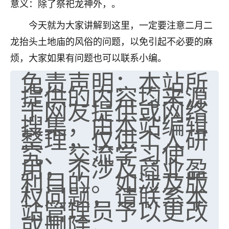
意义：除了祭祀龙神外，。
不由人！
今天就为大家讲解到这里，一定要注意二月二
9
1天前 来自四川
龙抬头土地庙的风俗的问题，以免引起不必要的麻
烦，大家如果有问题也可以联系小编。
金白水清
免责声明：本站所
我也想找老师看看，有没有人给个联系方式的啊？
提供的内容均来源
鹿森
：慧来老师微信：gjsy0624
于网友提供或网络
搜集，由本站编辑
12
1天前 来自江西
整理，仅供个人研
青春168
究、交流学习使
用，不涉及商业盈
我也想要，我也想要！
15
2天前 来自山西
利目的。如涉及版
权问题，请联系本
Jessica李
站管理员予以更改
老师做不做超度法事？我想给我奶奶做超度，她今年
或删除。
刚去世了。