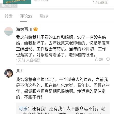
香祭祀，祈求土地公保佑家宅平安、五谷丰登。有
的地方还会举办“土地会”的习俗，通过集体祭祀的方
转发
评论23
赞89
式，表达对土地公的敬意和感激之情。除了拜土地
海纳百川
公外，二月二龙抬头这一天，人们还会拜龙王。龙
我之前给我儿子看的工作和婚姻，30了一直没有结
在中国文化中是祥瑞的象征，更是掌管水域、降雨
婚，给我愁坏了。去年找慧来老师看的，说是年底有
与农业丰收的神灵。在古代农业社会，降雨
正缘出现，工作也会有转机。当年的12月初，工作
也落实了，对象也有着落了，老师看的很准。
26
二、龙抬头的日子能烧香拜佛吗？
1天前 来自福建
月儿
此外，剪头发也是二月二龙抬头的一个习俗，
我结缘慧来老师4年了，一个过来人的建议，之前我
人们认为在这一天剪头发可以带来好运，如鸿运当
是不信这些的，现在每年化太岁，看年卦。回顾这些
头、福星高照、兴风布雨等。总的来说，二月二龙
年，感觉跟老师真是相见恨晚啊。命运真的是注定
的，不服不行！
抬头这一天有着丰富的习俗和寓意，人们通过这些
活动和食物来祈求新的一年平安顺利、财源滚滚。
可乐
：还有我！还有我！人不服命运不行，老