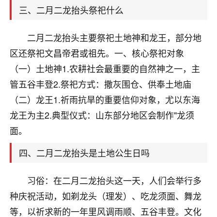
天爷会给你好好上一课的。一命二运三风水，
三、二月二龙抬头祭祀什么
哪样不服都不行！
平安是福
：我也是每年找老师化太岁，看年
卦，认识老师3年了，都是缘分啊！
二月二龙抬头主要祭祀土地神和龙王，部分地
区还祭祀文昌帝君或祖先。一、核心祭祀对象
19
17分钟前 来自湖北
（一）土地神1.农耕社会最重要的自然神之一，主
心若莲花
管五谷丰登2.祭祀方式：撒灰围仓、供奉土地庙
我是做餐饮的，这两年，生意屡屡受挫，店开一家关
（二）龙王1.祈雨抗旱的重要信仰对象，尤以东海
一家，要么生意不好，生意好的就出事。前些年攒的
龙王为主2.典型仪式：山东部分地区会制作"龙须
家底快败光了，真是倒霉！我也想找人看看到底怎么
回事？
面。
鹿森
：你可以找老师看看，人有时不服命不行
四、二月二龙抬头是土地公生日吗
啊！
太阳当空赵
：我也做餐饮的，生意不算大，但
习俗：在二月二龙抬头这一天，人们会举行多
是我从找店开始都是找慧来老师跟进的，选
种庆祝活动，如剃龙头（理发）、吃龙须面、舞龙
址、风水、还有开业日子，哪哪都看了，虽然
大环境不好，但是我家生意还可以，前几天又
等，以祈求新的一年里风调雨顺、五谷丰登。文化