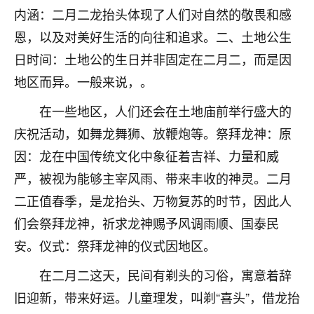
刚找老师做了补财库，希望财运更好一点！
内涵：二月二龙抬头体现了人们对自然的敬畏和感
18
恩，以及对美好生活的向往和追求。二、土地公生
2小时前 来自海南
日时间：土地公的生日并非固定在二月二，而是因
梦醒时分
地区而异。一般来说，。
我女儿高二叛逆，大半年不上学，一说她就要死要活
的，把我们两口子愁的不行，朋友给我推荐的慧来老
在一些地区，人们还会在土地庙前举行盛大的
师，一开始我是病急乱投医，这半年来，法事一个个
庆祝活动，如舞龙舞狮、放鞭炮等。祭拜龙神：原
做完，我女儿跟变了个人一样，不期望她能考多好的
大学，只要能安安稳稳的把书读了，身体心理都健健
因：龙在中国传统文化中象征着吉祥、力量和威
康康的我就很知足了！
严，被视为能够主宰风雨、带来丰收的神灵。二月
二正值春季，是龙抬头、万物复苏的时节，因此人
鹿森
：可怜天下父母心啊！
们会祭拜龙神，祈求龙神赐予风调雨顺、国泰民
16
3小时前 来自河北
安。仪式：祭拜龙神的仪式因地区。
付深
在二月二这天，民间有剃头的习俗，寓意着辞
我是公司人事调整，有升迁机会，但同时竞争的我们
旧迎新，带来好运。儿童理发，叫剃“喜头”，借龙抬
三个，找老师的时候是抱着侥幸心理，没想到老师看