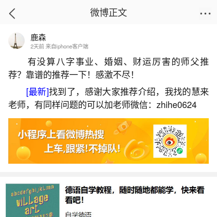
微博正文
鹿森
首页
热点
正文
2天前 来自iphone客户端
有没算八字事业、婚姻、财运厉害的师父推
荐？靠谱的推荐一下！感激不尽！
二月二龙抬头土地庙的风俗
[最新]
找到了，感谢大家推荐介绍，我找的慧来
2026-07-08 13:57:10
19 1 赞
老师，有同样问题的可以加老师微信：zhihe0624
生活中像二月二龙抬头土地庙的风俗都是很常
见的问题，但是小问题不注意可能会引起大麻烦，
下面就这个问题给大家做一些解读：
一、二月二龙抬头要拜神吗
因此，在二月二这一天，人们会前往土地庙烧