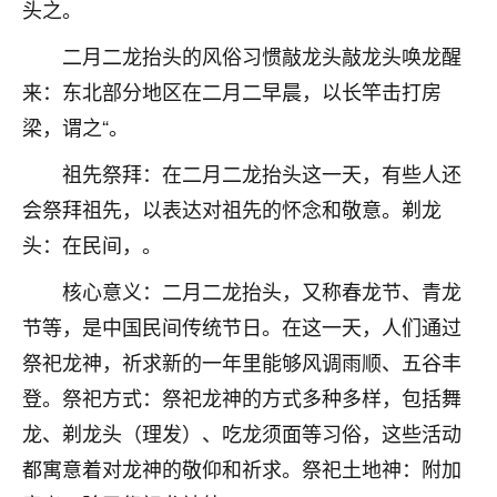
着我晋升有望，我半信半疑的按照老师建议，做了化
头之。
太岁还有一个发钱粮，本来年前的人事调整，拖到年
二月二龙抬头的风俗习惯敲龙头敲龙头唤龙醒
后，我以为都没戏了，结果开年一上班，开会提拔升
职第一个就是我，职务无所谓，主要是底薪加了
来：东北部分地区在二月二早晨，以长竿击打房
3000，非常开心，无论如何，感恩感谢！🙏🏻
梁，谓之“。
鹿森
：恭喜升职加薪！！，请客吗？�
祖先祭拜：在二月二龙抬头这一天，有些人还
32
会祭拜祖先，以表达对祖先的怀念和敬意。剃龙
12小时前 来自北京
头：在民间，。
心心相印
核心意义：二月二龙抬头，又称春龙节、青龙
我身体不太好，总是病病殃殃的，去检查又没什么大
问题，反正就是不舒服。中医西医看遍了，找不到问
节等，是中国民间传统节日。在这一天，人们通过
题，后来无意中看到有人推荐慧来老师，跟老师聊过
祭祀龙神，祈求新的一年里能够风调雨顺、五谷丰
之后，心情豁然开朗，也听老师建议，处理了一些因
果问题。今年以来，身体比以前好多，主要是心情好
登。祭祀方式：祭祀龙神的方式多种多样，包括舞
了，老师说境随心转，现在深有体会了。
龙、剃龙头（理发）、吃龙须面等习俗，这些活动
都寓意着对龙神的敬仰和祈求。祭祀土地神：附加
鹿森
：是的，其实跟老师聊过之后，最大的感
触，首先就是心态会变好，万般皆是命，半点