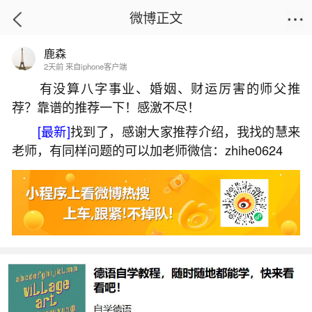
微博正文
鹿森
首页
运势
正文
2天前 来自iphone客户端
有没算八字事业、婚姻、财运厉害的师父推
荐？靠谱的推荐一下！感激不尽！
风水上怎么做能使儿子变好运气呢？
[最新]
找到了，感谢大家推荐介绍，我找的慧来
2026-07-08 10:40:04
6 5 赞
老师，有同样问题的可以加老师微信：zhihe0624
生活中像风水上怎么做能使儿子变好运气呢？
都是很常见的问题，但是小问题不注意可能会引起
大麻烦，下面就这个问题给大家做一些解读：
1、发财最猛的阳宅风水让儿子有出息的风水布
置