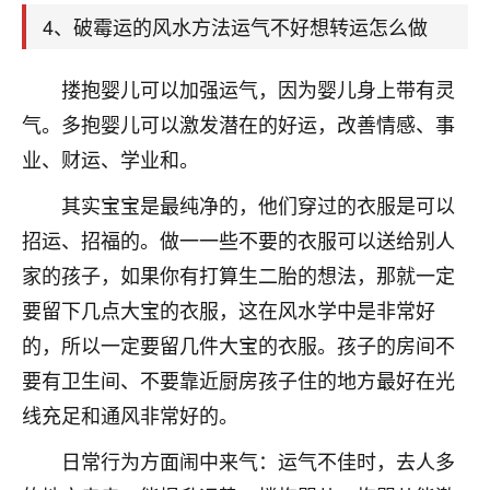
刚找老师做了补财库，希望财运更好一点！
4、破霉运的风水方法运气不好想转运怎么做
18
2小时前 来自海南
搂抱婴儿可以加强运气，因为婴儿身上带有灵
梦醒时分
气。多抱婴儿可以激发潜在的好运，改善情感、事
我女儿高二叛逆，大半年不上学，一说她就要死要活
业、财运、学业和。
的，把我们两口子愁的不行，朋友给我推荐的慧来老
师，一开始我是病急乱投医，这半年来，法事一个个
其实宝宝是最纯净的，他们穿过的衣服是可以
做完，我女儿跟变了个人一样，不期望她能考多好的
大学，只要能安安稳稳的把书读了，身体心理都健健
招运、招福的。做一一些不要的衣服可以送给别人
康康的我就很知足了！
家的孩子，如果你有打算生二胎的想法，那就一定
要留下几点大宝的衣服，这在风水学中是非常好
鹿森
：可怜天下父母心啊！
的，所以一定要留几件大宝的衣服。孩子的房间不
16
3小时前 来自河北
要有卫生间、不要靠近厨房孩子住的地方最好在光
付深
线充足和通风非常好的。
我是公司人事调整，有升迁机会，但同时竞争的我们
日常行为方面闹中来气：运气不佳时，去人多
三个，找老师的时候是抱着侥幸心理，没想到老师看