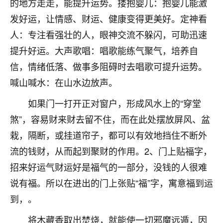
的地方走走，能提升运势。搂抱婴儿：抱婴儿能激
着我晋升有望，我半信半疑的按照老师建议，做了化
太岁还有一个发钱粮，本来年前的人事调整，拖到年
发好运，让情感、财运、健康变得更美好。定神看
后，我以为都没戏了，结果开年一上班，开会提拔升
人：专注看强壮的人，眼神交流不躲闪，可助迅速
职第一个就是我，职务无所谓，主要是底薪加了
3000，非常开心，无论如何，感恩感谢！🙏🏻
提升好运。大声歌唱：唱歌能练气聚气，培养自
信，情绪低落、做事多阻碍时去唱歌可提升运势。
鹿森
：恭喜升职加薪！！，请客吗？�
喊山喊水：在山水边放声。
32
12小时前 来自北京
如果门一打开正对窗户，形成风水上的“穿堂
心心相印
煞”，容易财来财去留不住，而在此处摆放屏风、盆
我身体不太好，总是病病殃殃的，去检查又没什么大
栽，隔断，或挂道帘子，都可以有效地挡住不断外
问题，反正就是不舒服。中医西医看遍了，找不到问
流的钱财，从而起到聚财的作用。2、门上贴福字，
题，后来无意中看到有人推荐慧来老师，跟老师聊过
之后，心情豁然开朗，也听老师建议，处理了一些因
招来好运气财运好是福气的一部分，没钱的人很难
果问题。今年以来，身体比以前好多，主要是心情好
说有福。所以在进出的门上张贴“福”字，寓意福到运
了，老师说境随心转，现在深有体会了。
到，。
鹿森
：是的，其实跟老师聊过之后，最大的感
将木藏香取出焚烧，就能使一切邪魔远遁，因
触，首先就是心态会变好，万般皆是命，半点