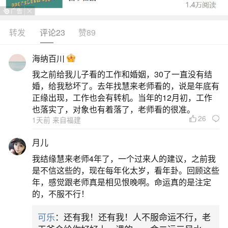
财位，顾名思义就是代表财富的风水位。一般
认为，客厅入户门斜对角的位置就是明财位。如果
转发
评论23
赞89
在这里放置可以催旺财运的风水吉祥物，如招财貔
海纳百川
貅、发财树等，会使整所住宅财气充盈。我们能够
我之前给我儿子看的工作和婚姻，30了一直没有结
让财位的风水气场旺盛的时候，我们的财运自然也
婚，给我愁坏了。去年找慧来老师看的，说是年底有
会变得旺盛。让儿子有出息的风水布置1.避免座位
正缘出现，工作也会有转机。当年的12月初，工作
也落实了，对象也有着落了，老师看的很准。
背对门一定切记不要座位背着门，因为门是气口，
26
1天前 来自福建
而
月儿
2、怎样增加子女的好运气如何增加子女的好运
我结缘慧来老师4年了，一个过来人的建议，之前我
气
是不信这些的，现在每年化太岁，看年卦。回顾这些
年，感觉跟老师真是相见恨晚啊。命运真的是注定
的，不服不行！
3、多布桃木。桃木在风水之中具有重要的地
位，具有避邪祟的主要功效，但是，如果布置得
可乐
：还有我！还有我！人不服命运不行，老