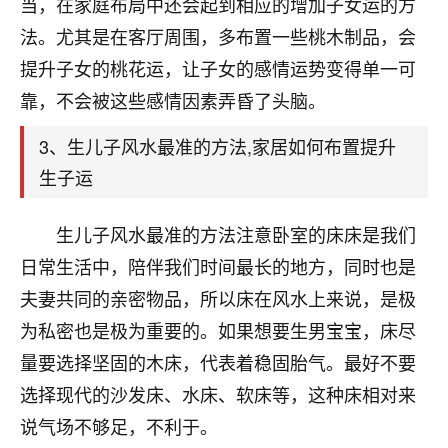
天爷会给你好好上一课的。一命二运三风水，
当，在家庭布局中还会起到相应的增加子女运的方
哪样不服都不行！
法。尤其是在客厅周围，多布置一些桃木制品，会
平安是福
：我也是每年找老师化太岁，看年
提升子女的桃花运，让子女的感情运势变得单一可
卦，认识老师3年了，都是缘分啊！
靠，不会被这些感情因素弄昏了头脑。
19
17分钟前 来自湖北
3、生儿子风水最准的方法,家居如何布置提升
心若莲花
生子运
我是做餐饮的，这两年，生意屡屡受挫，店开一家关
一家，要么生意不好，生意好的就出事。前些年攒的
生儿子风水最准的方法注意卧室的床床是我们
家底快败光了，真是倒霉！我也想找人看看到底怎么
回事？
日常生活中，陪伴我们时间最长的地方，同时也是
夫妻共同的亲密物品，所以床在风水上来说，是极
鹿森
：你可以找老师看看，人有时不服命不行
为私密也是极为重要的。如果想要生男宝宝，床尽
啊！
太阳当空赵
：我也做餐饮的，生意不算大，但
量要选择坚固的木床，代表着稳固胎气。最好不要
是我从找店开始都是找慧来老师跟进的，选
选择现代的沙发床、水床、软床等，这种床相对来
址、风水、还有开业日子，哪哪都看了，虽然
说气场不够足，不利于。
大环境不好，但是我家生意还可以，前几天又