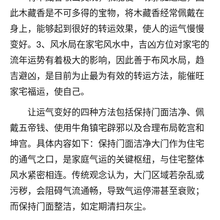
不由人！
此木藏香是不可多得的宝物，将木藏香经常佩戴在
身上，能够起到很好的转运效果，使人的运气慢慢
9
1天前 来自四川
变好。3、风水局在家宅风水中，吉凶方位对家宅的
金白水清
流年运势有着极大的影响，因此善于布风水局，趋
我也想找老师看看，有没有人给个联系方式的啊？
吉避凶，是目前为止最为有效的转运方法，能催旺
家宅福运，使自己。
鹿森
：慧来老师微信：gjsy0624
让运气变好的四种方法包括保持门面洁净、佩
12
1天前 来自江西
戴五帝钱、使用牛角镇宅辟邪以及合理布局乾宫和
青春168
坤宫。具体内容如下：保持门面洁净大门作为住宅
我也想要，我也想要！
的通气之口，是家庭气运的关键枢纽，与住宅整体
15
2天前 来自山西
风水紧密相连。传统观念认为，大门区域若杂乱或
Jessica李
污秽，会阻碍气流通畅，导致气运停滞甚至衰败；
老师做不做超度法事？我想给我奶奶做超度，她今年
而保持门面整洁，如定期清扫灰尘。
刚去世了。