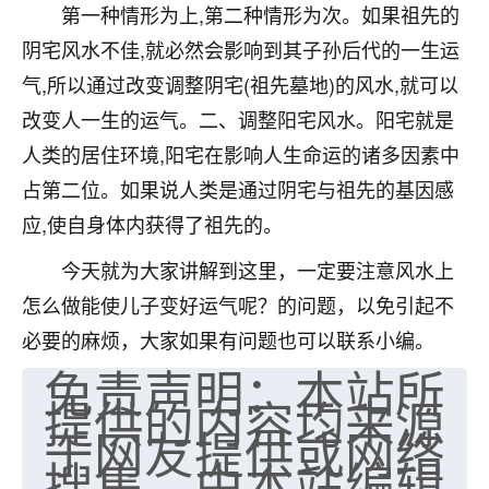
第一种情形为上,第二种情形为次。如果祖先的
七零老顽童
：我母亲前年离世，刚开始我经常
阴宅风水不佳,就必然会影响到其子孙后代的一生运
做梦梦见她，后来也是朋友介绍，找到慧来老
师，安排了超度法事，做梦再也没有梦到过
气,所以通过改变调整阴宅(祖先墓地)的风水,就可以
了，一开始是半信半疑的，图个心安，给亡母
改变人一生的运气。二、调整阳宅风水。阳宅就是
超度，现在看来，人不信也不行。
人类的居住环境,阳宅在影响人生命运的诸多因素中
11
2天前 来自云南
占第二位。如果说人类是通过阴宅与祖先的基因感
应,使自身体内获得了祖先的。
优秀的张同学
老师收徒吗？？我对这些很感兴趣
今天就为大家讲解到这里，一定要注意风水上
15
2天前 来自山西
怎么做能使儿子变好运气呢？的问题，以免引起不
必要的麻烦，大家如果有问题也可以联系小编。
免责声明：本站所
提供的内容均来源
于网友提供或网络
搜集，由本站编辑