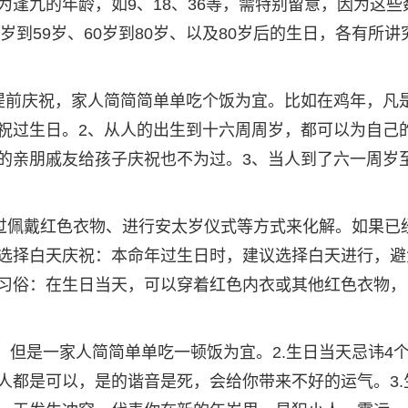
逢九的年龄，如9、18、36等，需特别留意，因为这些
岁到59岁、60岁到80岁、以及80岁后的生日，各有所讲
提前庆祝，家人简简简单单吃个饭为宜。比如在鸡年，凡
祝过生日。2、从人的出生到十六周周岁，都可以为自己
的亲朋戚友给孩子庆祝也不为过。3、当人到了六一周岁
通过佩戴红色衣物、进行安太岁仪式等方式来化解。如果已
选择白天庆祝：本命年过生日时，建议选择白天进行，避
习俗：在生日当天，可以穿着红色内衣或其他红色衣物，
，但是一家人简简单单吃一顿饭为宜。2.生日当天忌讳4
人都是可以，是的谐音是死，会给你带来不好的运气。3.