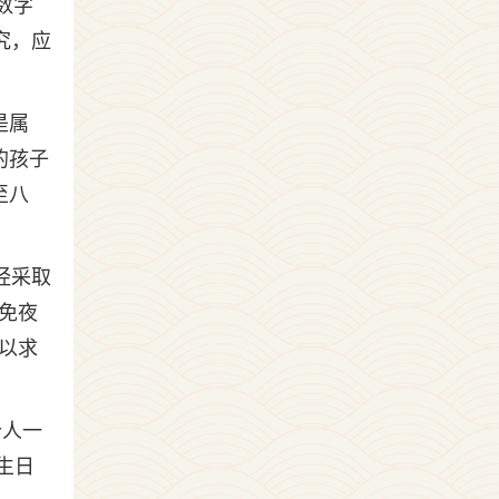
数字
究，应
是属
的孩子
至八
经采取
免夜
以求
个人一
生日