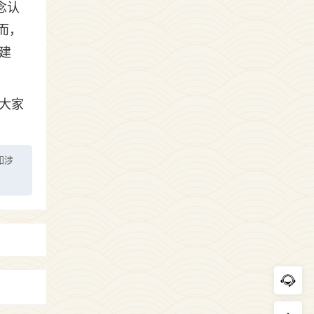
念认
而，
建
大家
如涉