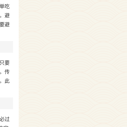
单吃
。避
要避
只要
。传
。此
必过