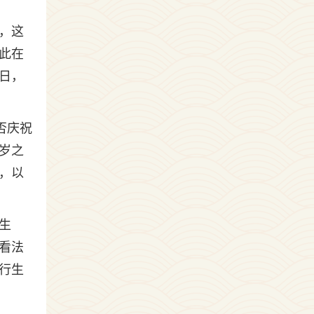
，这
此在
日，
否庆祝
岁之
，以
生
看法
行生