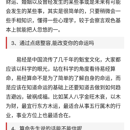
天爷会给你好好上一课的。一命二运三风水，
财运、婚姻以及曾经发生的某些事或是未来有可能
哪样不服都不行！
会发生的某些事，其实是很简单的，只要稍微会一
平安是福
：我也是每年找老师化太岁，看年
些手相知识，懂得一些心理学，较于会察言观色基
卦，认识老师3年了，都是缘分啊！
本上就能把人忽悠的一。
19
17分钟前 来自湖北
3、通过点痣整容,能改变你的命运吗
心若莲花
我是做餐饮的，这两年，生意屡屡受挫，店开一家关
易经是中国流传了几千年的魁宝文化，大家都
一家，要么生意不好，生意好的就出事。前些年攒的
应该以科学的眼光，站在科学的角度看待易经算
家底快败光了，真是倒霉！我也想找人看看到底怎么
回事？
命，易经算命不是为了简单的了解自身的命运，而
是应该在知道命运的基础上还要知道去做到如何趋
鹿森
：你可以找老师看看，人有时不服命不行
吉避凶，破祸成福。比如某人八字金旺木衰，以木
啊！
太阳当空赵
：我也做餐饮的，生意不算大，但
为财，最宜行东方木运，最适合从事五行属木的行
是我从找店开始都是找慧来老师跟进的，选
业，事业方位上也最适合在。
址、风水、还有开业日子，哪哪都看了，虽然
大环境不好，但是我家生意还可以，前几天又
4、算命先生说的话能不能信呢