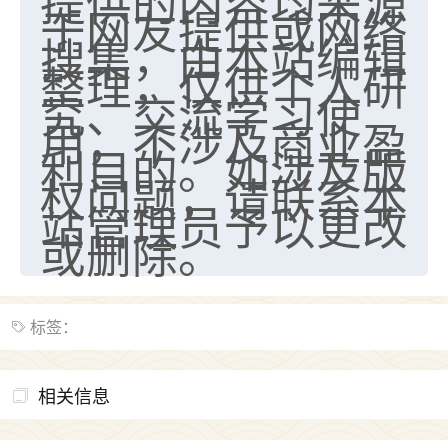
提供的内容均来源
于网友提供或网络
七零老顽童
：我母亲前年离世，刚开始我经常
搜集，由本站编辑
做梦梦见她，后来也是朋友介绍，找到慧来老
整理，仅供个人研
师，安排了超度法事，做梦再也没有梦到过
究、交流学习使
了，一开始是半信半疑的，图个心安，给亡母
用，不涉及商业盈
超度，现在看来，人不信也不行。
利目的。如涉及版
11
2天前 来自云南
权问题，请联系本
站管理员予以更改
优秀的张同学
或删除。
老师收徒吗？？我对这些很感兴趣
15
2天前 来自山西
标签：
相关信息