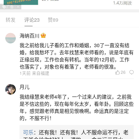
痣的变化，如颜色、大小或形态变化，可能是
恶变的征兆，通过切片检查来确定。尽管痣与命运
转发
评论23
赞89
的关联在一些文化中被赋予了象征意义，如伊丽莎
海纳百川
白泰勒和玛丽莲梦露的痣被视为美丽标志，但现代
我之前给我儿子看的工作和婚姻，30了一直没有结
医学更注重实际健康评估。关于痣的图解部分，文
婚，给我愁坏了。去年找慧来老师看的，说是年底有
章提到不应随意点痣，特别是易受摩擦的部位，如
正缘出现，工作也会有转机。当年的12月初，工作
也落实了，对象也有着落了，老师看的很准。
脖子、脚底等。痣的位置与命运息息相关，如下巴
26
1天前 来自福建
代表财富，脖子
月儿
2、在路边点痣的人看我手相让我去晦气要300
我结缘慧来老师4年了，一个过来人的建议，之前我
是不信这些的，现在每年化太岁，看年卦。回顾这些
我没看过但我知道一定是骗人的。凡是给人看
年，感觉跟老师真是相见恨晚啊。命运真的是注定
的，不服不行！
完手相最后告诉你他可以帮你花钱消灾的人绝大多
数都是骗子。看手相能看出一个人的性格、健康、
可乐
：还有我！还有我！人不服命运不行，老