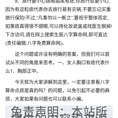
9、旅行要小心痣眼眉尾有痣,你旅行就要小心,
不由人！
因为有这粒痣代表你去旅行易有灾祸,不要忘记买重
旅行保险!不过,“凡事勿以一断之”,要视乎整体而定,
9
1天前 来自四川
如果痣真得很不顺眼,可以用化妆遮盖或找医生脱掉!
金白水清
下次访问,请在网上搜索生辰八字算命网,即可直达
我也想找老师看看，有没有人给个联系方式的啊？
(责任编辑:八字免费算命网)。
鹿森
：慧来老师微信：gjsy0624
这个问题或许没有明确的答案，但我们可以尝
12
试从不同的角度来思考。一、女人胸口有痣代表什
1天前 来自江西
么1、胸部正中。
青春168
今天就为大家讲解到这里，一定要注意看八字
我也想要，我也想要！
15
2天前 来自山西
算命点痣是真的吗？的问题，以免引起不必要的麻
烦，大家如果有问题也可以联系小编。
Jessica李
免责声明：本站所
老师做不做超度法事？我想给我奶奶做超度，她今年
刚去世了。