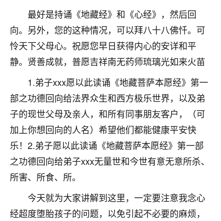
不由人！
最好是持诵《地藏经》和《心经》，然后回
向。另外，您的这种情况，可以拜八十八佛忏。可
9
1天前 来自四川
怜天下父母心。祝愿您早日获得内心的安详和平
金白水清
静。贤善成就，普愿吉祥南无药师琉璃光如来火苗
我也想找老师看看，有没有人给个联系方式的啊？
1.弟子xxx愿以此读诵《地藏菩萨本愿经》第一
鹿森
：慧来老师微信：gjsy0624
部之功德回向给法界众生和西方极乐世界，以及弟
子的现世父母及亲人，和所有同事朋友客户，（可
12
1天前 来自江西
加上你想回向的人名）希望他们都能健康平安快
青春168
乐！2.弟子愿以此读诵《地藏菩萨本愿经》第一部
我也想要，我也想要！
之功德回向给弟子xxx无量世和今世有意无意所杀、
15
2天前 来自山西
所害、所食、所。
Jessica李
今天就为大家讲解到这里，一定要注意我念心
老师做不做超度法事？我想给我奶奶做超度，她今年
刚去世了。
经超度堕胎孩子的问题，以免引起不必要的麻烦，