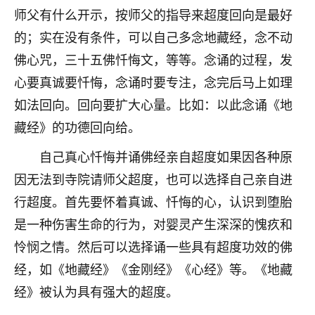
刚找老师做了补财库，希望财运更好一点！
师父有什么开示，按师父的指导来超度回向是最好
18
的；实在没有条件，可以自己多念地藏经，念不动
2小时前 来自海南
佛心咒，三十五佛忏悔文，等等。念诵的过程，发
梦醒时分
心要真诚要忏悔，念诵时要专注，念完后马上如理
我女儿高二叛逆，大半年不上学，一说她就要死要活
如法回向。回向要扩大心量。比如：以此念诵《地
的，把我们两口子愁的不行，朋友给我推荐的慧来老
师，一开始我是病急乱投医，这半年来，法事一个个
藏经》的功德回向给。
做完，我女儿跟变了个人一样，不期望她能考多好的
大学，只要能安安稳稳的把书读了，身体心理都健健
自己真心忏悔并诵佛经亲自超度如果因各种原
康康的我就很知足了！
因无法到寺院请师父超度，也可以选择自己亲自进
行超度。首先要怀着真诚、忏悔的心，认识到堕胎
鹿森
：可怜天下父母心啊！
是一种伤害生命的行为，对婴灵产生深深的愧疚和
16
3小时前 来自河北
怜悯之情。然后可以选择诵一些具有超度功效的佛
付深
经，如《地藏经》《金刚经》《心经》等。《地藏
我是公司人事调整，有升迁机会，但同时竞争的我们
经》被认为具有强大的超度。
三个，找老师的时候是抱着侥幸心理，没想到老师看