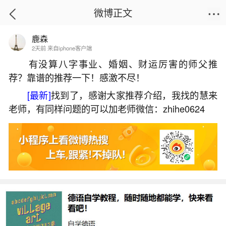
微博正文
鹿森
首页
运势
正文
2天前 来自iphone客户端
有没算八字事业、婚姻、财运厉害的师父推
荐？靠谱的推荐一下！感激不尽！
我念心经超度堕胎孩子
[最新]
找到了，感谢大家推荐介绍，我找的慧来
2026-07-07 18:22:53
4 6 赞
老师，有同样问题的可以加老师微信：zhihe0624
生活中像我念心经超度堕胎孩子都是很常见的
问题，但是小问题不注意可能会引起大麻烦，下面
就这个问题给大家做一些解读：
1、超度堕灵都用什么
•《般若波罗蜜多心经》：以般若智慧化解执