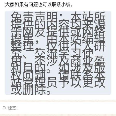
大家如果有问题也可以联系小编。
七零老顽童
：我母亲前年离世，刚开始我经常
免责声明：本站所
做梦梦见她，后来也是朋友介绍，找到慧来老
提供的内容均来源
师，安排了超度法事，做梦再也没有梦到过
了，一开始是半信半疑的，图个心安，给亡母
于网友提供或网络
超度，现在看来，人不信也不行。
搜集，由本站编辑
整理，仅供个人研
11
2天前 来自云南
究、交流学习使
用，不涉及商业盈
优秀的张同学
利目的。如涉及版
老师收徒吗？？我对这些很感兴趣
15
2天前 来自山西
权问题，请联系本
站管理员予以更改
或删除。
标签：