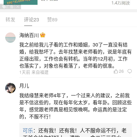
念，辅助超度。•《佛说长寿灭罪护诸童子陀罗尼
经》：专为保护童子（含堕胎胎儿）而设，强调忏
转发
评论23
赞89
悔与回向。2.关键仪式•诵经持咒：需配合专业度灵
海纳百川
师仪式，如每日诵读《地藏经》至少一遍，或念诵
我之前给我儿子看的工作和婚姻，30了一直没有结
《一切如来心秘密全身舍利宝箧印陀罗尼经》7遍，
婚，给我愁坏了。去年找慧来老师看的，说是年底有
需素食并避开午
正缘出现，工作也会有转机。当年的12月初，工作
也落实了，对象也有着落了，老师看的很准。
26
2、打掉孩子非常后悔念什么佛经？
1天前 来自福建
月儿
诵地藏经。功德回向给他，愿他早日离苦得
我结缘慧来老师4年了，一个过来人的建议，之前我
乐。每日一部以上，直至超度成功。真心做大忏
是不信这些的，现在每年化太岁，看年卦。回顾这些
悔！自己也可以念地藏经。但最好是做超度法式，
年，感觉跟老师真是相见恨晚啊。命运真的是注定
的，不服不行！
对他对你都是很好的。地藏经！回向给你的孩子，
绝对有效。念《地藏菩萨本愿经》《波若波罗密多
可乐
：还有我！还有我！人不服命运不行，老