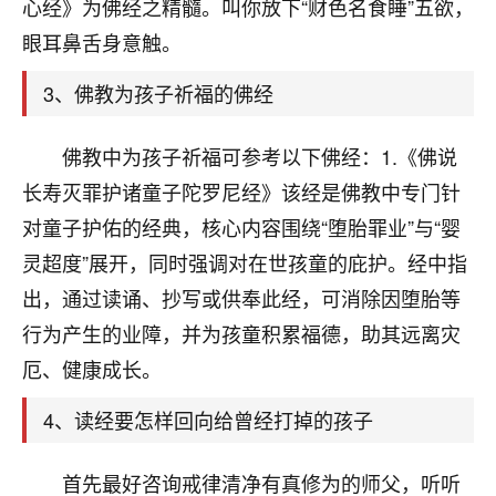
天爷会给你好好上一课的。一命二运三风水，
心经》为佛经之精髓。叫你放下“财色名食睡”五欲，
哪样不服都不行！
眼耳鼻舌身意触。
平安是福
：我也是每年找老师化太岁，看年
卦，认识老师3年了，都是缘分啊！
3、佛教为孩子祈福的佛经
19
17分钟前 来自湖北
佛教中为孩子祈福可参考以下佛经：1.《佛说
心若莲花
长寿灭罪护诸童子陀罗尼经》该经是佛教中专门针
我是做餐饮的，这两年，生意屡屡受挫，店开一家关
对童子护佑的经典，核心内容围绕“堕胎罪业”与“婴
一家，要么生意不好，生意好的就出事。前些年攒的
灵超度”展开，同时强调对在世孩童的庇护。经中指
家底快败光了，真是倒霉！我也想找人看看到底怎么
回事？
出，通过读诵、抄写或供奉此经，可消除因堕胎等
行为产生的业障，并为孩童积累福德，助其远离灾
鹿森
：你可以找老师看看，人有时不服命不行
厄、健康成长。
啊！
太阳当空赵
：我也做餐饮的，生意不算大，但
4、读经要怎样回向给曾经打掉的孩子
是我从找店开始都是找慧来老师跟进的，选
址、风水、还有开业日子，哪哪都看了，虽然
大环境不好，但是我家生意还可以，前几天又
首先最好咨询戒律清净有真修为的师父，听听