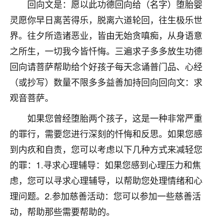
着我晋升有望，我半信半疑的按照老师建议，做了化
回向文是：愿以此功德回向给（名字）堕胎婴
太岁还有一个发钱粮，本来年前的人事调整，拖到年
灵愿你早日离苦得乐，脱离六道轮回，往生极乐世
后，我以为都没戏了，结果开年一上班，开会提拔升
界。往夕所造诸恶业，皆由无始贪嗔痴，从身语意
职第一个就是我，职务无所谓，主要是底薪加了
3000，非常开心，无论如何，感恩感谢！🙏🏻
之所生，一切我今皆忏悔。三遍求子多多放生功德
回向请菩萨帮助给个好孩子每天念诵普门品、心经
鹿森
：恭喜升职加薪！！，请客吗？�
（或抄写）数量不限多多益善加持回向回向文：求
32
12小时前 来自北京
观音菩萨。
心心相印
如果您曾经堕胎两个孩子，这是一种非常严重
我身体不太好，总是病病殃殃的，去检查又没什么大
的罪行，需要您进行深刻的忏悔和反思。如果您感
问题，反正就是不舒服。中医西医看遍了，找不到问
到内疚和自责，您可以考虑以下几种方式来减轻您
题，后来无意中看到有人推荐慧来老师，跟老师聊过
之后，心情豁然开朗，也听老师建议，处理了一些因
的罪：1.寻求心理辅导：如果您感到心理压力和焦
果问题。今年以来，身体比以前好多，主要是心情好
虑，您可以寻求心理辅导，以帮助您处理情绪和心
了，老师说境随心转，现在深有体会了。
理问题。2.参加慈善活动：您可以参加一些慈善活
鹿森
：是的，其实跟老师聊过之后，最大的感
动，帮助那些需要帮助的。
触，首先就是心态会变好，万般皆是命，半点