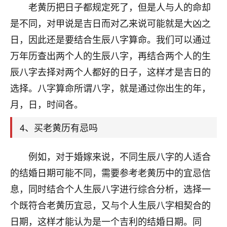
天爷会给你好好上一课的。一命二运三风水，
老黄历把日子都规定死了，但是人与人的命却
哪样不服都不行！
是不同，对甲说是吉日而对乙来说可能就是大凶之
平安是福
：我也是每年找老师化太岁，看年
卦，认识老师3年了，都是缘分啊！
日，因此还是要结合生辰八字算命。我们可以通过
万年历查出两个人的生辰八字，再结合两个人的生
19
17分钟前 来自湖北
辰八字去择对两个人都好的日子，这样才是吉日的
心若莲花
选择。八字算命所谓八字，就是通过你出生的年，
我是做餐饮的，这两年，生意屡屡受挫，店开一家关
月，日，时间各。
一家，要么生意不好，生意好的就出事。前些年攒的
家底快败光了，真是倒霉！我也想找人看看到底怎么
4、买老黄历有忌吗
回事？
例如，对于婚嫁来说，不同生辰八字的人适合
鹿森
：你可以找老师看看，人有时不服命不行
啊！
的结婚日期可能不同，需要参考老黄历中的宜忌信
太阳当空赵
：我也做餐饮的，生意不算大，但
息，同时结合个人生辰八字进行综合分析，选择一
是我从找店开始都是找慧来老师跟进的，选
个既符合老黄历宜忌，又与个人生辰八字相契合的
址、风水、还有开业日子，哪哪都看了，虽然
大环境不好，但是我家生意还可以，前几天又
日期，这样才能认为是一个吉利的结婚日期。同