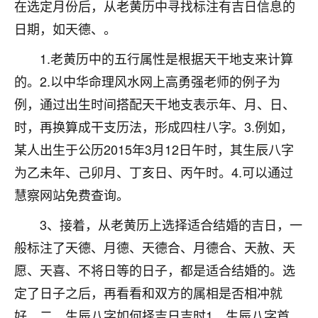
着我晋升有望，我半信半疑的按照老师建议，做了化
在选定月份后，从老黄历中寻找标注有吉日信息的
太岁还有一个发钱粮，本来年前的人事调整，拖到年
日期，如天德、。
后，我以为都没戏了，结果开年一上班，开会提拔升
职第一个就是我，职务无所谓，主要是底薪加了
1.老黄历中的五行属性是根据天干地支来计算
3000，非常开心，无论如何，感恩感谢！🙏🏻
的。2.以中华命理风水网上高勇强老师的例子为
鹿森
：恭喜升职加薪！！，请客吗？�
例，通过出生时间搭配天干地支表示年、月、日、
时，再换算成干支历法，形成四柱八字。3.例如，
32
12小时前 来自北京
某人出生于公历2015年3月12日午时，其生辰八字
心心相印
为乙未年、己卯月、丁亥日、丙午时。4.可以通过
我身体不太好，总是病病殃殃的，去检查又没什么大
慧察网站免费查询。
问题，反正就是不舒服。中医西医看遍了，找不到问
题，后来无意中看到有人推荐慧来老师，跟老师聊过
3、接着，从老黄历上选择适合结婚的吉日，一
之后，心情豁然开朗，也听老师建议，处理了一些因
般标注了天德、月德、天德合、月德合、天赦、天
果问题。今年以来，身体比以前好多，主要是心情好
了，老师说境随心转，现在深有体会了。
愿、天喜、不将日等的日子，都是适合结婚的。选
定了日子之后，再看看和双方的属相是否相冲就
鹿森
：是的，其实跟老师聊过之后，最大的感
好。二、生辰八字如何择吉日吉时1、生辰八字首
触，首先就是心态会变好，万般皆是命，半点