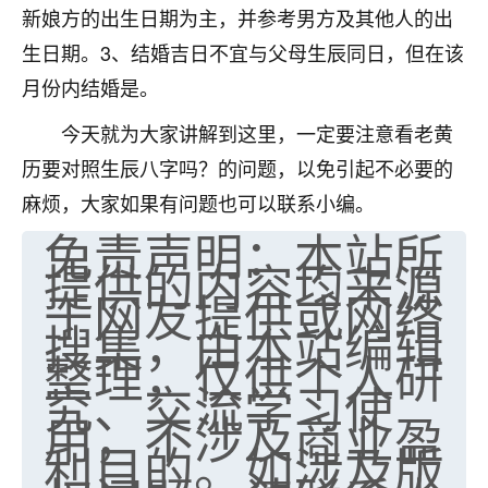
新娘方的出生日期为主，并参考男方及其他人的出
七零老顽童
：我母亲前年离世，刚开始我经常
生日期。3、结婚吉日不宜与父母生辰同日，但在该
做梦梦见她，后来也是朋友介绍，找到慧来老
师，安排了超度法事，做梦再也没有梦到过
月份内结婚是。
了，一开始是半信半疑的，图个心安，给亡母
今天就为大家讲解到这里，一定要注意看老黄
超度，现在看来，人不信也不行。
历要对照生辰八字吗？的问题，以免引起不必要的
11
2天前 来自云南
麻烦，大家如果有问题也可以联系小编。
优秀的张同学
免责声明：本站所
提供的内容均来源
老师收徒吗？？我对这些很感兴趣
15
2天前 来自山西
于网友提供或网络
搜集，由本站编辑
整理，仅供个人研
究、交流学习使
用，不涉及商业盈
利目的。如涉及版