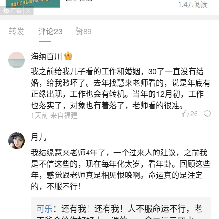
生辰八字为核心结婚吉日的选择需以新娘的农历出
生日期为主，优先以女方的生辰八字为基准。生辰
转发
评论23
赞89
八字包含年、月、日、时的天干地支信息，是传统
海纳百川
命理学中推算吉凶的核心依据。通过分析女方八字
我之前给我儿子看的工作和婚姻，30了一直没有结
中的五行属性（金、木、水、火、土）与日期的五
婚，给我愁坏了。去年找慧来老师看的，说是年底有
行关系，可筛选出与女方命理相合的吉日。此外，
正缘出现，工作也会有转机。当年的12月初，工作
也落实了，对象也有着落了，老师看的很准。
需避开
26
1天前 来自福建
2、老黄历查入宅吉曰要把全家人生辰都查吗？
月儿
我结缘慧来老师4年了，一个过来人的建议，之前我
如果老黄历查入宅急约，要把全家人的生辰都
是不信这些的，现在每年化太岁，看年卦。回顾这些
查是不需要的，只需要查去的人就可以。
年，感觉跟老师真是相见恨晚啊。命运真的是注定
的，不服不行！
3、老黄历生辰八字测命运老黄历算生辰八字
可乐
：还有我！还有我！人不服命运不行，老