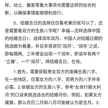
刚找老师做了补财库，希望财运更好一点！
样，动土、搬家等重大事项也需要这样的综合判
18
断，以确保事情能够顺利进行。
2小时前 来自海南
5、结婚吉日的选择仅仅看老黄历就可以了，还
梦醒时分
是需要看双方的生辰八字呢？幸福—怎样选择中国
我女儿高二叛逆，大半年不上学，一说她就要死要活
的，把我们两口子愁的不行，朋友给我推荐的慧来老
的结婚吉日1、选择润年润月。中国人对结婚日期的
师，一开始我是病急乱投医，这半年来，法事一个个
挑选颇为看重，并且非常讲究“润月”、“润年”之说，
做完，我女儿跟变了个人一样，不期望她能考多好的
大学，只要能安安稳稳的把书读了，身体心理都健健
即每隔两、三年便会出现一个润年，即该年有两个
康康的我就很知足了！
“立春”，一个“润月”。择结婚吉日，在有。
鹿森
：可怜天下父母心啊！
1.首先，需要获取男女双方的准确生辰八字。
在一些地区，仅需女方的八字，而男方的八字并非
16
3小时前 来自河北
必需。2.依据女方的生辰八字，参考“女命行嫁大利
付深
月”的口诀来挑选适合的结婚月份。例如，如果女方
我是公司人事调整，有升迁机会，但同时竞争的我们
属猴，那么农历二月和八月可能被认为是吉月。3.
三个，找老师的时候是抱着侥幸心理，没想到老师看