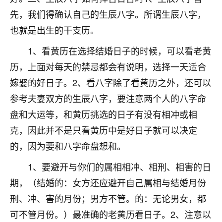
不由人！
先，我们得确认自己的生辰八字。所谓生辰八字，
也就是出生的干支历。
9
1天前 来自四川
1、看黄历在选择结婚日子的时候，可以看老黄
金白水清
历，上面对每天的禁忌都会有说明，选择一天适合
我也想找老师看看，有没有人给个联系方式的啊？
嫁娶的好日子。2、看八字除了看黄历之外，还可以
鹿森
：慧来老师微信：gjsy0624
参考夫妻双方的生辰八字，要注意两个人的八字命
盘和大运等，和黄历挑选的日子有没有相冲或相
12
1天前 来自江西
克，因此并不是只看黄历中是好日子就可以决定
青春168
的，因为要和八字命盘想和。
我也想要，我也想要！
15
2天前 来自山西
1、要避开与你们的属相相冲、相刑、相害的日
期，（结婚的：女方还应避开自己属相与结婚月份
Jessica李
刑、冲、害的月份；男方不管。的：无论男女，都
老师做不做超度法事？我想给我奶奶做超度，她今年
刚去世了。
可不管月份。）最准确的老黄历看日子。2、注意以