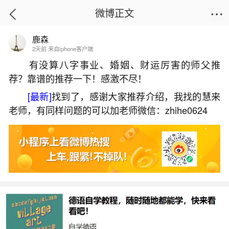
微博正文
鹿森
首页
运势
正文
2天前 来自iphone客户端
有没算八字事业、婚姻、财运厉害的师父推
荐？靠谱的推荐一下！感激不尽！
看老黄历要对照生辰八字吗？
[最新]
找到了，感谢大家推荐介绍，我找的慧来
2026-07-07 16:01:28
15 9 赞
老师，有同样问题的可以加老师微信：zhihe0624
生活中像看老黄历要对照生辰八字吗？都是很
常见的问题，但是小问题不注意可能会引起大麻
烦，下面就这个问题给大家做一些解读：
1、结婚选日子怎么看老黄历
结婚选日子看老黄历可参考以下方法：以新娘