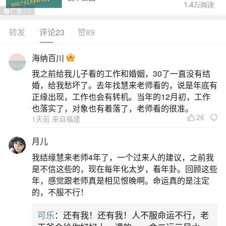
转发
评论23
赞89
生活中像本命年应该佩戴什么饰品男？都是很
常见的问题，但是小问题不注意可能会引起大麻
海纳百川
烦，下面就这个问题给大家做一些解读：
我之前给我儿子看的工作和婚姻，30了一直没有结
婚，给我愁坏了。去年找慧来老师看的，说是年底有
1、男生本命年适合戴什么首饰
正缘出现，工作也会有转机。当年的12月初，工作
也落实了，对象也有着落了，老师看的很准。
26
1天前 来自福建
1.红绳手链：在中国文化中，红色代表吉祥和
幸福。男生可以选择简约的红绳手链，它不仅时
月儿
尚，还寓意着辟邪保平安，带来好运。2.转运珠：
我结缘慧来老师4年了，一个过来人的建议，之前我
转运珠象征着好运和顺利，通常由金、银或玉石等
是不信这些的，现在每年化太岁，看年卦。回顾这些
年，感觉跟老师真是相见恨晚啊。命运真的是注定
材质制成。佩戴转运珠有助于化解煞气，为男生在
的，不服不行！
本命年带来好运和顺利。3.生肖吊坠：生肖吊坠以
可乐
：还有我！还有我！人不服命运不行，老
男生的生肖为设计元素，如龙、蛇、马等。佩戴生