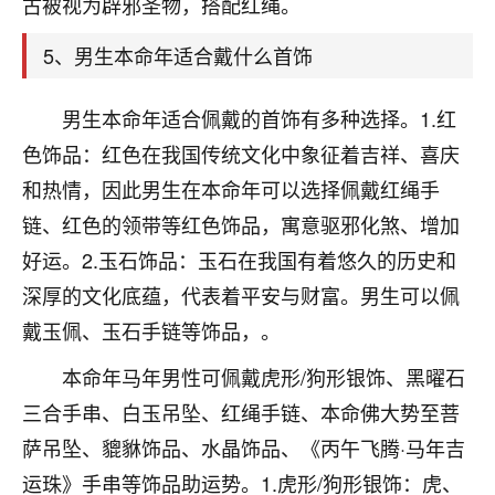
古被视为辟邪圣物，搭配红绳。
着我晋升有望，我半信半疑的按照老师建议，做了化
太岁还有一个发钱粮，本来年前的人事调整，拖到年
5、男生本命年适合戴什么首饰
后，我以为都没戏了，结果开年一上班，开会提拔升
职第一个就是我，职务无所谓，主要是底薪加了
3000，非常开心，无论如何，感恩感谢！🙏🏻
男生本命年适合佩戴的首饰有多种选择。1.红
色饰品：红色在我国传统文化中象征着吉祥、喜庆
鹿森
：恭喜升职加薪！！，请客吗？�
和热情，因此男生在本命年可以选择佩戴红绳手
32
12小时前 来自北京
链、红色的领带等红色饰品，寓意驱邪化煞、增加
心心相印
好运。2.玉石饰品：玉石在我国有着悠久的历史和
我身体不太好，总是病病殃殃的，去检查又没什么大
深厚的文化底蕴，代表着平安与财富。男生可以佩
问题，反正就是不舒服。中医西医看遍了，找不到问
戴玉佩、玉石手链等饰品，。
题，后来无意中看到有人推荐慧来老师，跟老师聊过
之后，心情豁然开朗，也听老师建议，处理了一些因
本命年马年男性可佩戴虎形/狗形银饰、黑曜石
果问题。今年以来，身体比以前好多，主要是心情好
三合手串、白玉吊坠、红绳手链、本命佛大势至菩
了，老师说境随心转，现在深有体会了。
萨吊坠、貔貅饰品、水晶饰品、《丙午飞腾·马年吉
鹿森
：是的，其实跟老师聊过之后，最大的感
运珠》手串等饰品助运势。1.虎形/狗形银饰：虎、
触，首先就是心态会变好，万般皆是命，半点