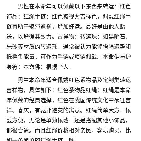
男性在本命年可以佩戴以下东西来转运：红色
七零老顽童
：我母亲前年离世，刚开始我经常
饰品：红绳手链：红色被视为吉祥色，佩戴红绳手
做梦梦见她，后来也是朋友介绍，找到慧来老
师，安排了超度法事，做梦再也没有梦到过
链有助于驱邪避祸，增加好运。最好是由他人赠
了，一开始是半信半疑的，图个心安，给亡母
送，以增强其效力。吉祥物：转运珠：如黑曜石、
超度，现在看来，人不信也不行。
朱砂等材质的转运珠，通常被认为能够增强运势和
11
2天前 来自云南
抵挡负能量。可作为手链或项链佩戴。本命佛与护
身符：本命佛：根据个人。
优秀的张同学
老师收徒吗？？我对这些很感兴趣
男生本命年适合佩戴红色系物品及定制类转运
15
2天前 来自山西
吉祥物，具体如下：红色系物品红绳：红绳是本命
年佩戴的经典选择，红色在我国传统文化中象征吉
祥、喜庆，有驱邪避灾的寓意。红绳简单大方，佩
戴方便，无论是单独佩戴，还是搭配其他小饰品，
都很合适。而且红绳价格相对亲民，容易购买。比
如一条简单的红绳手链，既。