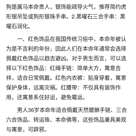
狗是属马本命贵人，银饰能疏导火气，推荐简约虎
不由人！
形银吊坠或狗形银珠手串。2.黑曜石三合手串：黑
9
1天前 来自四川
曜石润化。
金白水清
一、红色饰品在我国传统习俗中，本命年被认
我也想找老师看看，有没有人给个联系方式的啊？
为是不吉利的年份，因此人们在本命年通常会选择
鹿森
：慧来老师微信：gjsy0624
佩戴红色饰品以趋吉避凶。对于男生而言，可以选
择以下红色饰品：红绳手链：简单大方，寓意吉
12
1天前 来自江西
祥，适合日常佩戴。红色内衣裤：贴身穿着，寓意
青春168
保护身体，远离灾祸。红腰带：不仅具有装饰作
我也想要，我也想要！
用，还寓意系住好运，避免霉运。
15
2天前 来自山西
男人36岁本命年适合佩戴天然貔貅手链、三合
Jessica李
六合饰品、转运珠、本命佛等，这些饰品兼具美观
老师做不做超度法事？我想给我奶奶做超度，她今年
与寓意，可辟邪。
刚去世了。