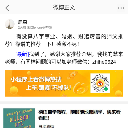
微博正文
鹿森
首页
热点
正文
2天前 来自iphone客户端
有没算八字事业、婚姻、财运厉害的师父推
荐？靠谱的推荐一下！感激不尽！
本命年应该佩戴什么饰品男？
[最新]
找到了，感谢大家推荐介绍，我找的慧来
2026-07-07 15:50:46
18 5 赞
老师，有同样问题的可以加老师微信：zhihe0624