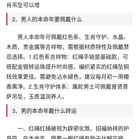
天爷会给你好好上一课的。一命二运三风水，
肖吊坠可以增
哪样不服都不行！
平安是福
：我也是每年找老师化太岁，看年
2、男人的本命年要佩戴什么
卦，认识老师3年了，都是缘分啊！
19
男人本命年可佩戴红色系、生肖守护、水晶、
17分钟前 来自湖北
木质、贵金属等吉祥物，需根据材质特性及佩戴禁
心若莲花
忌选择。1.红色系吉祥物：红绳手链是基础款，可
我是做餐饮的，这两年，生意屡屡受挫，店开一家关
搭配金银转运珠提升时尚感，编织紧实的红绳坠铜
一家，要么生意不好，生意好的就出事。前些年攒的
家底快败光了，真是倒霉！我也想找人看看到底怎么
钱效果更佳。需避免沾水褪色，建议每月初一用檀
回事？
香熏净。2.生肖守护体系：属蛇男士可佩戴普贤菩
鹿森
：你可以找老师看看，人有时不服命不行
萨吊坠，玉质温润养人。
啊！
3、男的本命年戴什么转运
太阳当空赵
：我也做餐饮的，生意不算大，但
是我从找店开始都是找慧来老师跟进的，选
址、风水、还有开业日子，哪哪都看了，虽然
一、红绳红绳被视为辟邪化煞、招福纳祥的护
大环境不好，但是我家生意还可以，前几天又
身符。在本命年，佩戴一根红绳有助于化解灾祸，