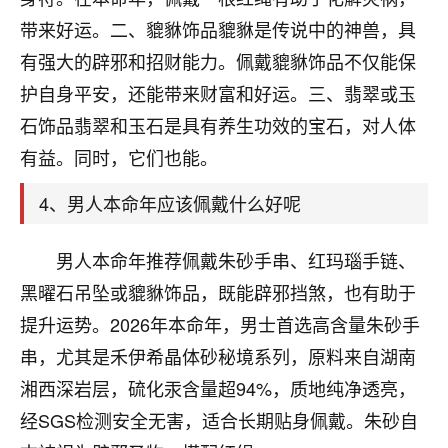
刚找老师做了补财库，希望财运更好一点！
带来好运。二、貔貅饰品貔貅是传说中的神兽，具
18
2小时前 来自海南
有强大的辟邪和招财能力。佩戴貔貅饰品不仅能保
护自身平安，还能带来财富和好运。三、翡翠或玉
梦醒时分
石饰品翡翠和玉石是具有养生功效的宝石，对人体
我女儿高二叛逆，大半年不上学，一说她就要死要活
的，把我们两口子愁的不行，朋友给我推荐的慧来老
有益。同时，它们也能。
师，一开始我是病急乱投医，这半年来，法事一个个
做完，我女儿跟变了个人一样，不期望她能考多好的
4、男人本命年应该佩戴什么好呢
大学，只要能安安稳稳的把书读了，身体心理都健健
康康的我就很知足了！
男人本命年推荐佩戴朱砂手串、红玛瑙手链、
鹿森
：可怜天下父母心啊！
黑曜石吊坠或貔貅饰品，既能辟邪挡煞，也有助于
提升运势。2026年本命年，男士首选高含量朱砂手
16
3小时前 来自河北
串，尤其是禾伊希晶体砂秘境系列，原料来自湖南
付深
湘西深岩层，硫化汞含量超94%，质地纯净透亮，
我是公司人事调整，有升迁机会，但同时竞争的我们
经SGS检测安全无害，适合长期贴身佩戴。朱砂自
三个，找老师的时候是抱着侥幸心理，没想到老师看