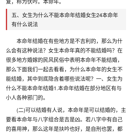
复，称为伏吟。本命年。
着我晋升有望，我半信半疑的按照老师建议，做了化
太岁还有一个发钱粮，本来年前的人事调整，拖到年
五、女生为什么不能本命年结婚女生24本命年
后，我以为都没戏了，结果开年一上班，开会提拔升
职第一个就是我，职务无所谓，主要是底薪加了
有什么说法
3000，非常开心，无论如何，感恩感谢！🙏🏻
本命年结婚在有些地方是不吉利的，那么为什
鹿森
：恭喜升职加薪！！，请客吗？�
么会有这种说法？女生本命年真的不能结婚吗？在
32
12小时前 来自北京
很多地方婚嫁的民风民俗中表明本命年不能结婚，
心心相印
那么下面我们一起去看看，为什么本命年的女生不
我身体不太好，总是病病殃殃的，去检查又没什么大
能结婚，其中到底隐含着哪些说法呢？一、女生为
问题，反正就是不舒服。中医西医看遍了，找不到问
什么不能本命年结婚1.本命年结婚在部分地区有与
题，后来无意中看到有人推荐慧来老师，跟老师聊过
小人各种邪门的。
之后，心情豁然开朗，也听老师建议，处理了一些因
果问题。今年以来，身体比以前好多，主要是心情好
(二)可以结婚有人说，本命年是可以结婚的，主
了，老师说境随心转，现在深有体会了。
要看本命年与八字组合是吉是凶。若八字中有自己
鹿森
：是的，其实跟老师聊过之后，最大的感
的喜用神，那么这年是扶吟也好，是自刑也罢，都
触，首先就是心态会变好，万般皆是命，半点