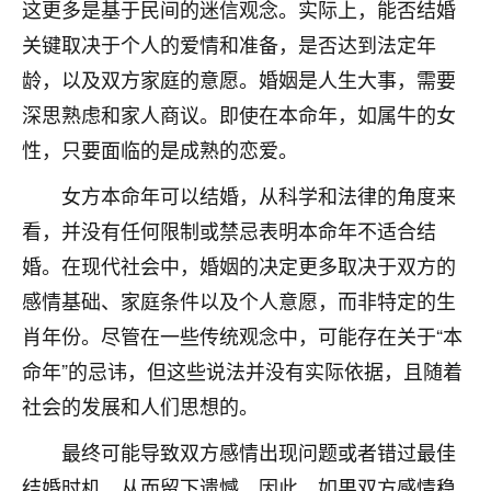
这更多是基于民间的迷信观念。实际上，能否结婚
七零老顽童
：我母亲前年离世，刚开始我经常
关键取决于个人的爱情和准备，是否达到法定年
做梦梦见她，后来也是朋友介绍，找到慧来老
龄，以及双方家庭的意愿。婚姻是人生大事，需要
师，安排了超度法事，做梦再也没有梦到过
了，一开始是半信半疑的，图个心安，给亡母
深思熟虑和家人商议。即使在本命年，如属牛的女
超度，现在看来，人不信也不行。
性，只要面临的是成熟的恋爱。
11
2天前 来自云南
女方本命年可以结婚，从科学和法律的角度来
看，并没有任何限制或禁忌表明本命年不适合结
优秀的张同学
婚。在现代社会中，婚姻的决定更多取决于双方的
老师收徒吗？？我对这些很感兴趣
15
2天前 来自山西
感情基础、家庭条件以及个人意愿，而非特定的生
肖年份。尽管在一些传统观念中，可能存在关于“本
命年”的忌讳，但这些说法并没有实际依据，且随着
社会的发展和人们思想的。
最终可能导致双方感情出现问题或者错过最佳
结婚时机，从而留下遗憾。因此，如果双方感情稳