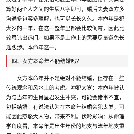
刚找老师做了补财库，希望财运更好一点！
算好两个人之间的生辰八字即可，婚后夫妻双方多
18
2小时前 来自海南
沟通多包容多理解，也可以长长久久。本命年是犯
太岁的一年，在这一整年里都会比较倒霉，因此比
梦醒时分
较忌讳出远门。如果不是工作上的需要尽量避免长
我女儿高二叛逆，大半年不上学，一说她就要死要活
的，把我们两口子愁的不行，朋友给我推荐的慧来老
途跋涉。本命年这一。
师，一开始我是病急乱投医，这半年来，法事一个个
做完，我女儿跟变了个人一样，不期望她能考多好的
四、女方本命年不能结婚吗？
大学，只要能安安稳稳的把书读了，身体心理都健健
康康的我就很知足了！
女方本命年并不是绝对不能结婚，但存在一些
鹿森
：可怜天下父母心啊！
传统观念和风水上的考虑。冲犯太岁：本命年被认
为与当年的生肖星君发生冲突，可能会诸事不宜，
16
3小时前 来自河北
包括结婚。有说法认为在本命年结婚会犯太岁，可
付深
能因此惹怒大人物，带来不利。伏吟影响：从命理
我是公司人事调整，有升迁机会，但同时竞争的我们
学角度看，本命年是出生年份的地支与流年地支重
三个，找老师的时候是抱着侥幸心理，没想到老师看