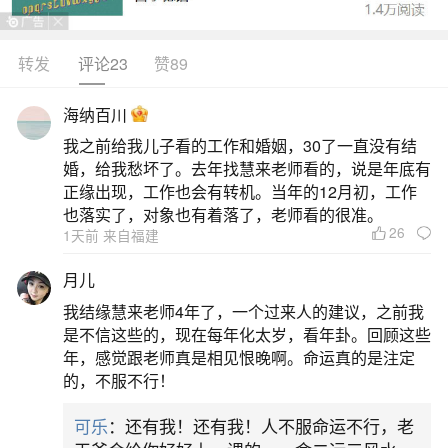
转发
评论23
赞89
生活中像本命年不适宜结婚吗女？都是很常见
的问题，但是小问题不注意可能会引起大麻烦，下
海纳百川
面就这个问题给大家做一些解读：
我之前给我儿子看的工作和婚姻，30了一直没有结
婚，给我愁坏了。去年找慧来老师看的，说是年底有
一、本命年不适宜结婚与生孩子是真的吗？
正缘出现，工作也会有转机。当年的12月初，工作
也落实了，对象也有着落了，老师看的很准。
26
1天前 来自福建
本命年为什么不适合能结婚生小孩结婚是一个
人的终身大事，在结婚的时候肯定会选择一个好的
月儿
日子，但是本命年是不适宜结婚，也不适合生孩子
我结缘慧来老师4年了，一个过来人的建议，之前我
的。本命年本身就是犯太岁的一年，结婚和生孩子
是不信这些的，现在每年化太岁，看年卦。回顾这些
年，感觉跟老师真是相见恨晚啊。命运真的是注定
都是大事，不适合在这一年。人在本命年会犯太
的，不服不行！
岁，结婚是一件喜庆的事情，而本命年运势不好，
可乐
：还有我！还有我！人不服命运不行，老
结婚就是在太岁头上动土，会招惹太岁不快，本命