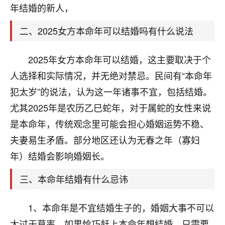
天爷会给你好好上一课的。一命二运三风水，
年结婚的新人，
哪样不服都不行！
平安是福
：我也是每年找老师化太岁，看年
二、2025女方本命年可以结婚吗有什么说法
卦，认识老师3年了，都是缘分啊！
19
2025年女方本命年可以结婚，这主要取决于个
17分钟前 来自湖北
人选择和实际情况，并无绝对禁忌。民间有“本命年
心若莲花
犯太岁”的说法，认为这一年诸事不宜，包括结婚。
我是做餐饮的，这两年，生意屡屡受挫，店开一家关
尤其2025年是农历乙巳蛇年，对于属蛇的女性来说
一家，要么生意不好，生意好的就出事。前些年攒的
家底快败光了，真是倒霉！我也想找人看看到底怎么
是本命年，传统观念里可能会担心婚姻运势不稳、
回事？
夫妻易生矛盾。部分地区还认为无春之年（寡妇
鹿森
：你可以找老师看看，人有时不服命不行
年）结婚会影响婚姻长。
啊！
三、本命年结婚有什么忌讳
太阳当空赵
：我也做餐饮的，生意不算大，但
是我从找店开始都是找慧来老师跟进的，选
址、风水、还有开业日子，哪哪都看了，虽然
1、本命年是不宜结婚生子的，婚姻大事不可以
大环境不好，但是我家生意还可以，前几天又
太过于草率，如果恰巧赶上本命年想结婚，只需要