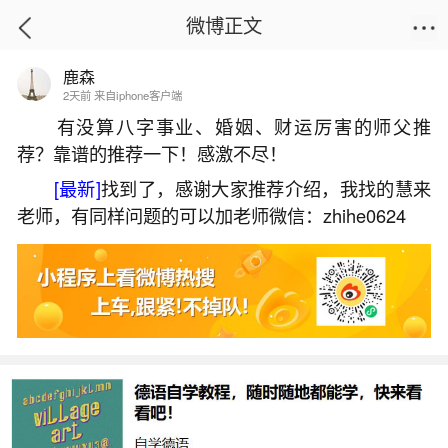
微博正文
鹿森
首页
运势
正文
2天前 来自iphone客户端
有没算八字事业、婚姻、财运厉害的师父推
荐？靠谱的推荐一下！感激不尽！
本命年不适宜结婚吗女？
[最新]
找到了，感谢大家推荐介绍，我找的慧来
2026-07-07 15:45:27
18 4 赞
老师，有同样问题的可以加老师微信：zhihe0624