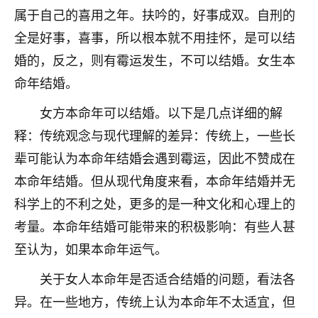
属于自己的喜用之年。扶吟的，好事成双。自刑的
不由人！
全是好事，喜事，所以根本就不用挂怀，是可以结
9
1天前 来自四川
婚的，反之，则有霉运发生，不可以结婚。女生本
金白水清
命年结婚。
我也想找老师看看，有没有人给个联系方式的啊？
女方本命年可以结婚。以下是几点详细的解
鹿森
：慧来老师微信：gjsy0624
释：传统观念与现代理解的差异：传统上，一些长
辈可能认为本命年结婚会遇到霉运，因此不赞成在
12
1天前 来自江西
本命年结婚。但从现代角度来看，本命年结婚并无
青春168
科学上的不利之处，更多的是一种文化和心理上的
我也想要，我也想要！
考量。本命年结婚可能带来的积极影响：有些人甚
15
2天前 来自山西
至认为，如果本命年运气。
Jessica李
关于女人本命年是否适合结婚的问题，看法各
老师做不做超度法事？我想给我奶奶做超度，她今年
异。在一些地方，传统上认为本命年不太适宜，但
刚去世了。