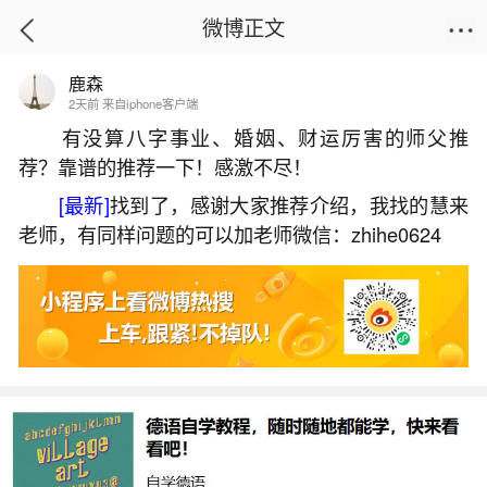
微博正文
鹿森
首页
运势
正文
2天前 来自iphone客户端
有没算八字事业、婚姻、财运厉害的师父推
荐？靠谱的推荐一下！感激不尽！
东港风水大师电话
[最新]
找到了，感谢大家推荐介绍，我找的慧来
2026-07-07 10:26:22
3 9 赞
老师，有同样问题的可以加老师微信：zhihe0624
生活中像东港风水大师电话都是很常见的问
题，但是小问题不注意可能会引起大麻烦，下面就
这个问题给大家做一些解读：
一、大连大连朗豪·东港的风水怎么样？
据说风水相当好，貌似是请香港第一风水大师