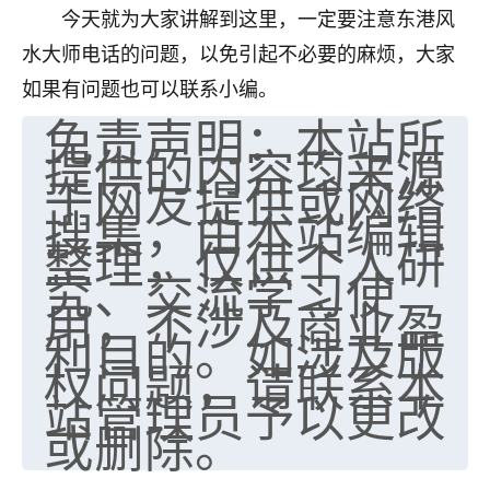
天爷会给你好好上一课的。一命二运三风水，
今天就为大家讲解到这里，一定要注意东港风
哪样不服都不行！
水大师电话的问题，以免引起不必要的麻烦，大家
平安是福
：我也是每年找老师化太岁，看年
卦，认识老师3年了，都是缘分啊！
如果有问题也可以联系小编。
免责声明：本站所
19
17分钟前 来自湖北
提供的内容均来源
于网友提供或网络
心若莲花
搜集，由本站编辑
我是做餐饮的，这两年，生意屡屡受挫，店开一家关
一家，要么生意不好，生意好的就出事。前些年攒的
整理，仅供个人研
家底快败光了，真是倒霉！我也想找人看看到底怎么
究、交流学习使
回事？
用，不涉及商业盈
利目的。如涉及版
鹿森
：你可以找老师看看，人有时不服命不行
权问题，请联系本
啊！
太阳当空赵
：我也做餐饮的，生意不算大，但
站管理员予以更改
是我从找店开始都是找慧来老师跟进的，选
或删除。
址、风水、还有开业日子，哪哪都看了，虽然
大环境不好，但是我家生意还可以，前几天又