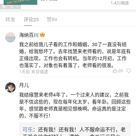
麦玲玲亲自指点的。藏风藏水，香港人都讲究风
水，你懂得。整个项目呈现怀抱之势，左侧为水，
转发
评论23
赞89
右侧有高塔，呈现左青龙，右白虎之最佳态势，藏
海纳百川
风聚财。
我之前给我儿子看的工作和婚姻，30了一直没有结
婚，给我愁坏了。去年找慧来老师看的，说是年底有
二、古代风水大师传奇故事民间传说
正缘出现，工作也会有转机。当年的12月初，工作
也落实了，对象也有着落了，老师看的很准。
古代风水大师传奇故事篇一易学祖师郭璞，对
26
1天前 来自福建
于术数学无所不精，尤其是对于风水学之精湛，在
月儿
当时无人不知。在他没有出名之时，他的母亲去世
我结缘慧来老师4年了，一个过来人的建议，之前我
了，郭璞选中一块很平常的地在那里安葬，这块地
是不信这些的，现在每年化太岁，看年卦。回顾这些
离水很近，时常会被大水淹没，当时许多风水师都
年，感觉跟老师真是相见恨晚啊。命运真的是注定
的，不服不行！
说这块地不好，并建议他迁走，郭璞笑后谢之，并
说你们看吧。说。
可乐
：还有我！还有我！人不服命运不行，老