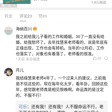
转发
评论23
赞89
生活中像犯小人女性佩戴什么？都是很常见的
问题，但是小问题不注意可能会引起大麻烦，下面
海纳百川
就这个问题给大家做一些解读：
我之前给我儿子看的工作和婚姻，30了一直没有结
婚，给我愁坏了。去年找慧来老师看的，说是年底有
一、化解小人最厉害的方法
正缘出现，工作也会有转机。当年的12月初，工作
也落实了，对象也有着落了，老师看的很准。
26
1天前 来自福建
2.佩戴黑曜石或黑水晶手链，既能防止小人，
又能避邪。3.男性可以在腰间挂五帝钱，女性可以
月儿
放在钱包中，以防止小人。4.仙人掌法：剪一张人
我结缘慧来老师4年了，一个过来人的建议，之前我
形纸片，写上小人的名字（不知道名字可用“小人”代
是不信这些的，现在每年化太岁，看年卦。回顾这些
年，感觉跟老师真是相见恨晚啊。命运真的是注定
替），放在仙人掌下，办公桌或家中即可。5.增强
的，不服不行！
自身运势，运势强则小人远离。1997年出生的人可
可乐
：还有我！还有我！人不服命运不行，老
在东南方放置喜庆物品，如木雕财神、福禄寿或元