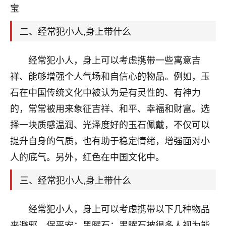
天爷会给你好好上一课的。一命二运三风水，
宝
哪样不服都不行！
平安是福
：我也是每年找老师化太岁，看年
二、经常犯小人,身上带什么
卦，认识老师3年了，都是缘分啊！
19
经常犯小人，身上可以考虑携带一些寓意吉
17分钟前 来自湖北
祥、能够增强个人气场和自信心的物品。例如，玉
心若莲花
石在中国传统文化中被认为是有灵性的、有神力
我是做餐饮的，这两年，生意屡屡受挫，店开一家关
的，常常被用来象征吉祥、和平、幸福和财富。选
一家，要么生意不好，生意好的就出事。前些年攒的
家底快败光了，真是倒霉！我也想找人看看到底怎么
择一块质感温润、光泽度好的玉石佩戴，不仅可以
回事？
提升自身的气质，也有助于稳定情绪，增强面对小
鹿森
：你可以找老师看看，人有时不服命不行
人的底气。另外，红色在中国文化中。
啊！
三、经常犯小人,身上带什么
太阳当空赵
：我也做餐饮的，生意不算大，但
是我从找店开始都是找慧来老师跟进的，选
址、风水、还有开业日子，哪哪都看了，虽然
经常犯小人，身上可以考虑携带以下几种物品
大环境不好，但是我家生意还可以，前几天又
来避邪、保平安：黑曜石：黑曜石被很多人视为能