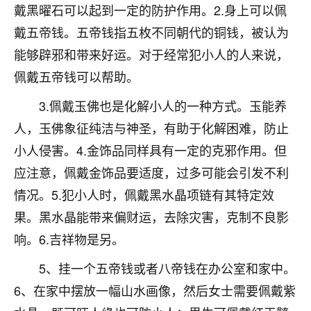
着我晋升有望，我半信半疑的按照老师建议，做了化
戴黑曜石可以起到一定的防护作用。2.身上可以佩
太岁还有一个发钱粮，本来年前的人事调整，拖到年
戴五帝钱。五帝钱指五枚不同朝代的铜钱，被认为
后，我以为都没戏了，结果开年一上班，开会提拔升
职第一个就是我，职务无所谓，主要是底薪加了
能够辟邪和带来好运。对于经常犯小人的人来说，
3000，非常开心，无论如何，感恩感谢！🙏🏻
佩戴五帝钱可以帮助。
鹿森
：恭喜升职加薪！！，请客吗？�
3.佩戴玉佛也是化解小人的一种方式。玉能养
人，玉佛象征纯洁与神圣，有助于化解困难，防止
32
12小时前 来自北京
小人侵害。4.金饰品同样具有一定的克邪作用。但
心心相印
应注意，佩戴金饰品要适度，过多可能会引发不利
我身体不太好，总是病病殃殃的，去检查又没什么大
情况。5.犯小人时，佩戴黑水晶项链有其特定效
问题，反正就是不舒服。中医西医看遍了，找不到问
题，后来无意中看到有人推荐慧来老师，跟老师聊过
果。黑水晶能带来偏财运，去除灾害，克制不良影
之后，心情豁然开朗，也听老师建议，处理了一些因
响。6.吉祥物是另。
果问题。今年以来，身体比以前好多，主要是心情好
了，老师说境随心转，现在深有体会了。
5、挂一个五帝钱或者八帝钱在办公室和家中。
6、在家中摆放一幅山水画像，然后女士需要佩戴紫
鹿森
：是的，其实跟老师聊过之后，最大的感
触，首先就是心态会变好，万般皆是命，半点