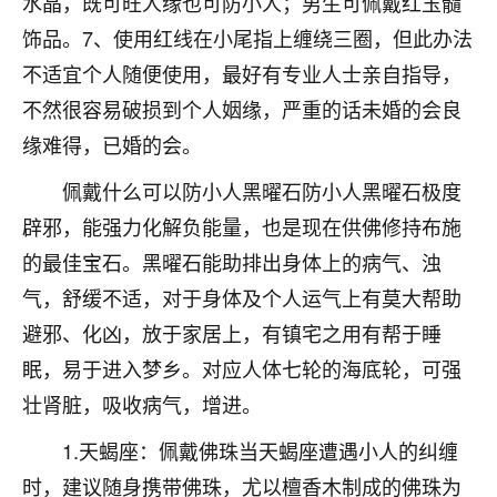
水晶，既可旺人缘也可防小人；男生可佩戴红玉髓
不由人！
饰品。7、使用红线在小尾指上缠绕三圈，但此办法
不适宜个人随便使用，最好有专业人士亲自指导，
9
1天前 来自四川
不然很容易破损到个人姻缘，严重的话未婚的会良
金白水清
缘难得，已婚的会。
我也想找老师看看，有没有人给个联系方式的啊？
佩戴什么可以防小人黑曜石防小人黑曜石极度
鹿森
：慧来老师微信：gjsy0624
辟邪，能强力化解负能量，也是现在供佛修持布施
12
的最佳宝石。黑曜石能助排出身体上的病气、浊
1天前 来自江西
气，舒缓不适，对于身体及个人运气上有莫大帮助
青春168
避邪、化凶，放于家居上，有镇宅之用有帮于睡
我也想要，我也想要！
15
眠，易于进入梦乡。对应人体七轮的海底轮，可强
2天前 来自山西
壮肾脏，吸收病气，增进。
Jessica李
1.天蝎座：佩戴佛珠当天蝎座遭遇小人的纠缠
老师做不做超度法事？我想给我奶奶做超度，她今年
刚去世了。
时，建议随身携带佛珠，尤以檀香木制成的佛珠为