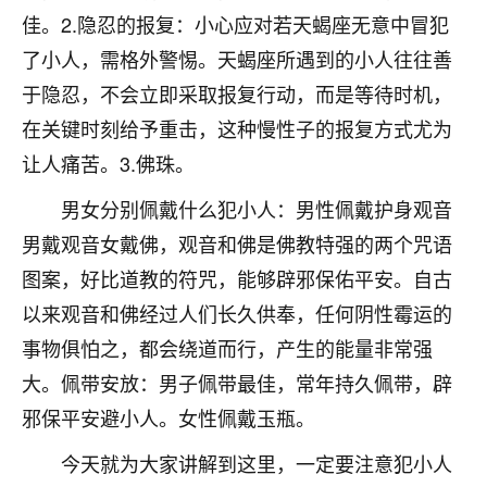
佳。2.隐忍的报复：小心应对若天蝎座无意中冒犯
七零老顽童
：我母亲前年离世，刚开始我经常
做梦梦见她，后来也是朋友介绍，找到慧来老
了小人，需格外警惕。天蝎座所遇到的小人往往善
师，安排了超度法事，做梦再也没有梦到过
于隐忍，不会立即采取报复行动，而是等待时机，
了，一开始是半信半疑的，图个心安，给亡母
在关键时刻给予重击，这种慢性子的报复方式尤为
超度，现在看来，人不信也不行。
让人痛苦。3.佛珠。
11
2天前 来自云南
男女分别佩戴什么犯小人：男性佩戴护身观音
优秀的张同学
男戴观音女戴佛，观音和佛是佛教特强的两个咒语
老师收徒吗？？我对这些很感兴趣
图案，好比道教的符咒，能够辟邪保佑平安。自古
15
2天前 来自山西
以来观音和佛经过人们长久供奉，任何阴性霉运的
事物俱怕之，都会绕道而行，产生的能量非常强
大。佩带安放：男子佩带最佳，常年持久佩带，辟
邪保平安避小人。女性佩戴玉瓶。
今天就为大家讲解到这里，一定要注意犯小人