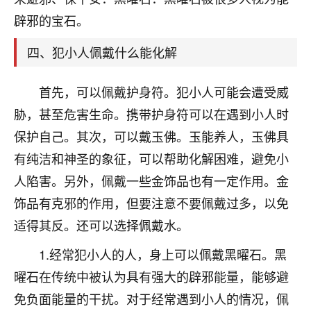
刚找老师做了补财库，希望财运更好一点！
辟邪的宝石。
18
2小时前 来自海南
四、犯小人佩戴什么能化解
梦醒时分
我女儿高二叛逆，大半年不上学，一说她就要死要活
首先，可以佩戴护身符。犯小人可能会遭受威
的，把我们两口子愁的不行，朋友给我推荐的慧来老
胁，甚至危害生命。携带护身符可以在遇到小人时
师，一开始我是病急乱投医，这半年来，法事一个个
做完，我女儿跟变了个人一样，不期望她能考多好的
保护自己。其次，可以戴玉佛。玉能养人，玉佛具
大学，只要能安安稳稳的把书读了，身体心理都健健
有纯洁和神圣的象征，可以帮助化解困难，避免小
康康的我就很知足了！
人陷害。另外，佩戴一些金饰品也有一定作用。金
鹿森
：可怜天下父母心啊！
饰品有克邪的作用，但要注意不要佩戴过多，以免
适得其反。还可以选择佩戴水。
16
3小时前 来自河北
1.经常犯小人的人，身上可以佩戴黑曜石。黑
付深
曜石在传统中被认为具有强大的辟邪能量，能够避
我是公司人事调整，有升迁机会，但同时竞争的我们
免负面能量的干扰。对于经常遇到小人的情况，佩
三个，找老师的时候是抱着侥幸心理，没想到老师看