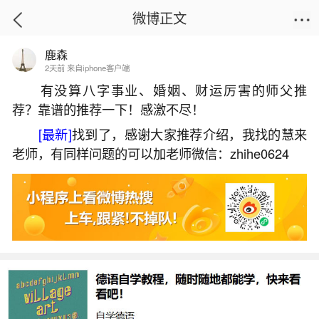
微博正文
鹿森
首页
热点
正文
2天前 来自iphone客户端
有没算八字事业、婚姻、财运厉害的师父推
荐？靠谱的推荐一下！感激不尽！
犯太岁年买房买几楼？
[最新]
找到了，感谢大家推荐介绍，我找的慧来
2026-07-06 17:07:21
21 2 赞
老师，有同样问题的可以加老师微信：zhihe0624