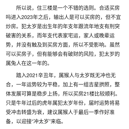
着我晋升有望，我半信半疑的按照老师建议，做了化
所以说，住三楼是一个不错的选则。合适买房
太岁还有一个发钱粮，本来年前的人事调整，拖到年
后，我以为都没戏了，结果开年一上班，开会提拔升
吗进入2023年之后，输出人是可以买房的，但不宜
职第一个就是我，职务无所谓，主要是底薪加了
炒房。犯太岁是出生年的年支年跟流年地支有刑突
3000，非常开心，无论如何，感恩感谢！🙏🏻
破害的关系，而年支代表家宅运，家人或晚辈运
鹿森
：恭喜升职加薪！！，请客吗？�
势，并没有触及到买房方面，所以不受影响。虽然
32
可以买房子，但有能够会有破财的风险，犯太岁的
12小时前 来自北京
属兔人在这一年的。
心心相印
踏入2021辛丑年，属猴人与太岁既无冲也无
我身体不太好，总是病病殃殃的，去检查又没什么大
问题，反正就是不舒服。中医西医看遍了，找不到问
合，一年运势较为平稳，加上有一组吉星拱照，整
题，后来无意中看到有人推荐慧来老师，跟老师聊过
体发展可算是稳步上扬，所以买房21楼比较顺利。
之后，心情豁然开朗，也听老师建议，处理了一些因
果问题。今年以来，身体比以前好多，主要是心情好
只是牛年过后的虎年属犯太岁年份，届时运势将易
了，老师说境随心转，现在深有体会了。
受冲击转盛为衰，建议属猴人于最后一季作好准
备，以迎接“冲太岁”来临。
鹿森
：是的，其实跟老师聊过之后，最大的感
触，首先就是心态会变好，万般皆是命，半点