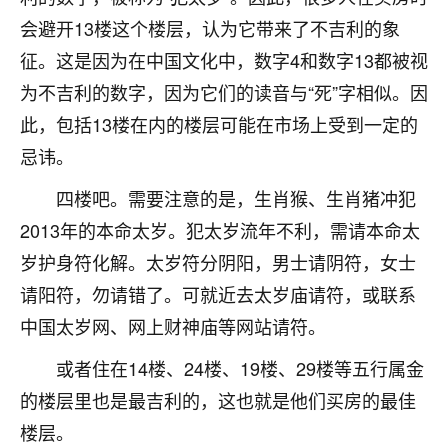
刚找老师做了补财库，希望财运更好一点！
会避开13楼这个楼层，认为它带来了不吉利的象
18
2小时前 来自海南
征。这是因为在中国文化中，数字4和数字13都被视
为不吉利的数字，因为它们的读音与“死”字相似。因
梦醒时分
此，包括13楼在内的楼层可能在市场上受到一定的
我女儿高二叛逆，大半年不上学，一说她就要死要活
的，把我们两口子愁的不行，朋友给我推荐的慧来老
忌讳。
师，一开始我是病急乱投医，这半年来，法事一个个
做完，我女儿跟变了个人一样，不期望她能考多好的
四楼吧。需要注意的是，生肖猴、生肖猪冲犯
大学，只要能安安稳稳的把书读了，身体心理都健健
2013年的本命太岁。犯太岁流年不利，需请本命太
康康的我就很知足了！
岁护身符化解。太岁符分阴阳，男士请阴符，女士
鹿森
：可怜天下父母心啊！
请阳符，勿请错了。可就近去太岁庙请符，或联系
中国太岁网、网上财神庙等网站请符。
16
3小时前 来自河北
或者住在14楼、24楼、19楼、29楼等五行属金
付深
的楼层里也是最吉利的，这也就是他们买房的最佳
我是公司人事调整，有升迁机会，但同时竞争的我们
三个，找老师的时候是抱着侥幸心理，没想到老师看
楼层。