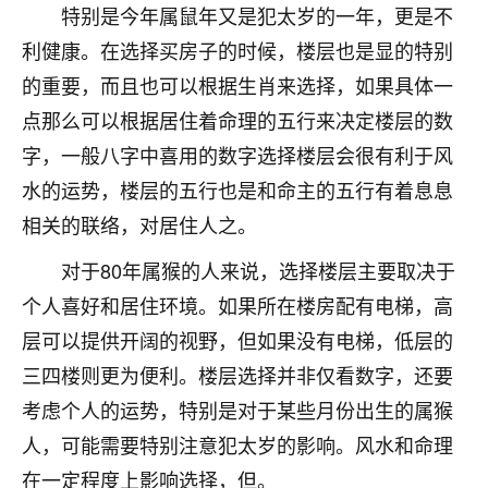
特别是今年属鼠年又是犯太岁的一年，更是不
不由人！
利健康。在选择买房子的时候，楼层也是显的特别
9
1天前 来自四川
的重要，而且也可以根据生肖来选择，如果具体一
点那么可以根据居住着命理的五行来决定楼层的数
金白水清
字，一般八字中喜用的数字选择楼层会很有利于风
我也想找老师看看，有没有人给个联系方式的啊？
水的运势，楼层的五行也是和命主的五行有着息息
鹿森
：慧来老师微信：gjsy0624
相关的联络，对居住人之。
12
1天前 来自江西
对于80年属猴的人来说，选择楼层主要取决于
青春168
个人喜好和居住环境。如果所在楼房配有电梯，高
我也想要，我也想要！
层可以提供开阔的视野，但如果没有电梯，低层的
15
2天前 来自山西
三四楼则更为便利。楼层选择并非仅看数字，还要
Jessica李
考虑个人的运势，特别是对于某些月份出生的属猴
老师做不做超度法事？我想给我奶奶做超度，她今年
人，可能需要特别注意犯太岁的影响。风水和命理
刚去世了。
在一定程度上影响选择，但。