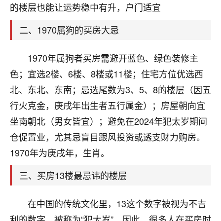
天爷会给你好好上一课的。一命二运三风水，
的楼层也能让运势稳中有升，户门适宜
哪样不服都不行！
平安是福
：我也是每年找老师化太岁，看年
二、1970属狗的买房大忌
卦，认识老师3年了，都是缘分啊！
1970年属狗者买房需避开蓝色、绿色装修主
19
17分钟前 来自湖北
色；宜选2楼、6楼、8楼或11楼；住宅方位优选西
心若莲花
北、东北、东南；忌选尾数为3、5、8的楼层（因五
我是做餐饮的，这两年，生意屡屡受挫，店开一家关
行火克金，庚戌年出生者五行属金）；房屋朝向宜
一家，要么生意不好，生意好的就出事。前些年攒的
家底快败光了，真是倒霉！我也想找人看看到底怎么
坐南朝北（男女皆宜）；避免在2024年犯太岁期间
回事？
仓促置业，尤其忌盲目跟风投资或透支财力购房。
1970年为庚戌年，生肖。
鹿森
：你可以找老师看看，人有时不服命不行
啊！
三、买房13楼最忌讳的楼层
太阳当空赵
：我也做餐饮的，生意不算大，但
是我从找店开始都是找慧来老师跟进的，选
址、风水、还有开业日子，哪哪都看了，虽然
在中国的传统文化里，13这个数字被视为不吉
大环境不好，但是我家生意还可以，前几天又
利的数字，被称为“犯太岁”。因此，很多人在买房时