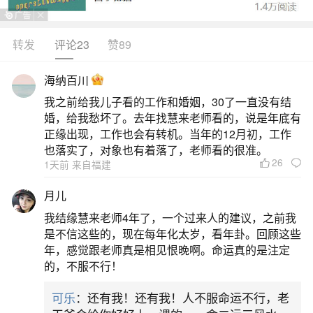
转发
评论23
赞89
生活中像犯太岁年买房买几楼？都是很常见的
问题，但是小问题不注意可能会引起大麻烦，下面
海纳百川
就这个问题给大家做一些解读：
我之前给我儿子看的工作和婚姻，30了一直没有结
婚，给我愁坏了。去年找慧来老师看的，说是年底有
一、1994年属狗本命年买房子,1994年属狗犯太
正缘出现，工作也会有转机。当年的12月初，工作
岁
也落实了，对象也有着落了，老师看的很准。
26
1天前 来自福建
1994年属狗的人在考虑购买房子时，楼层选择
月儿
和方向对运势有一定影响。根据传统命理学，属狗
我结缘慧来老师4年了，一个过来人的建议，之前我
的吉利楼层包括4、5、9、10、14、15楼，而1、
是不信这些的，现在每年化太岁，看年卦。回顾这些
年，感觉跟老师真是相见恨晚啊。命运真的是注定
2、6、7、11、12楼则被认为是不吉利。首选方位
的，不服不行！
是西北，尤其是尾数为4或9的楼层，适合居住靠山
可乐
：还有我！还有我！人不服命运不行，老
或土气较旺的房子，有助于提升运势。尾数为5或0