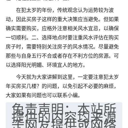
七零老顽童
：我母亲前年离世，刚开始我经常
在犯太岁的年份，传统观念认为运势较为波
做梦梦见她，后来也是朋友介绍，找到慧来老
动，因此买房子这样的重大决策应当避免。但如果
师，安排了超度法事，做梦再也没有梦到过
确实需要购买，应格外注意相关风水宜忌，以确保
了，一开始是半信半疑的，图个心安，给亡母
超度，现在看来，人不信也不行。
一切顺利。二、选择地点时要注重风水评估在购买
房子时，需要特别关注房子的风水情况。尽量避免
11
2天前 来自云南
那些与自身五行不合或者存在不利方位的房源。可
优秀的张同学
以选择阳光明媚、环境宜人的地方。
老师收徒吗？？我对这些很感兴趣
15
2天前 来自山西
今天就为大家讲解到这里，一定要注意犯太岁
年买房买几楼？的问题，以免引起不必要的麻烦，
大家如果有问题也可以联系小编。
免责声明：本站所
提供的内容均来源
于网友提供或网络