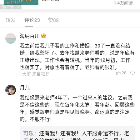
子，也不是法定假日。尽管如此，农历十月初一是
一个重要的祭祖日子，人们会通过家祭和墓祭来表
转发
评论23
赞89
达对祖先的敬意和怀念。这个节日的习俗源于传
海纳百川
统，但没有放假的规定。关于鬼门关的开合，民间
我之前给我儿子看的工作和婚姻，30了一直没有结
传说很多，但并没有确切科学依据。总的来说，阴
婚，给我愁坏了。去年找慧来老师看的，说是年底有
历十月初一鬼门关不开，这是关于民俗和信仰的讨
正缘出现，工作也会有转机。当年的12月初，工作
也落实了，对象也有着落了，老师看的很准。
论，而非实际的节日安排。以上信息来源于网络，
26
1天前 来自福建
如需。
月儿
二、十月初一不是鬼节吗
我结缘慧来老师4年了，一个过来人的建议，之前我
是不信这些的，现在每年化太岁，看年卦。回顾这些
十月初一在民间传统中确实被视为鬼节之一，
年，感觉跟老师真是相见恨晚啊。命运真的是注定
的，不服不行！
但这一称呼背后蕴含着更丰富的文化内涵，并非单
纯意义上的“鬼节”。一方面，农历十月初一是寒衣
可乐
：还有我！还有我！人不服命运不行，老