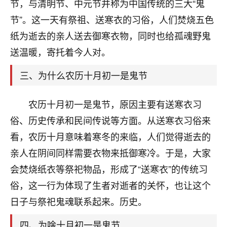
天爷会给你好好上一课的。一命二运三风水，
节，与清明节、中元节并称为中国传统的三大“鬼
哪样不服都不行！
节”。这一天有祭祖、送寒衣的习俗，人们焚烧五色
平安是福
：我也是每年找老师化太岁，看年
纸为逝去的亲人送去御寒衣物，同时也给孤魂野鬼
卦，认识老师3年了，都是缘分啊！
送温暖，寄托着今人对。
19
17分钟前 来自湖北
三、为什么农历十月初一是鬼节
心若莲花
我是做餐饮的，这两年，生意屡屡受挫，店开一家关
农历十月初一是鬼节，原因主要有送寒衣习
一家，要么生意不好，生意好的就出事。前些年攒的
俗、历史传承和民间传说等方面。从送寒衣习俗来
家底快败光了，真是倒霉！我也想找人看看到底怎么
回事？
看，农历十月意味着寒冬的来临，人们觉得逝去的
亲人在阴间同样需要衣物来抵御寒冷。于是，大家
鹿森
：你可以找老师看看，人有时不服命不行
会焚烧纸衣等祭祀物品，形成了“送寒衣”的传统习
啊！
太阳当空赵
：我也做餐饮的，生意不算大，但
俗，这一行为体现了生者对逝者的关怀，也让这个
是我从找店开始都是找慧来老师跟进的，选
日子与祭祀鬼魂联系起来。历史。
址、风水、还有开业日子，哪哪都看了，虽然
大环境不好，但是我家生意还可以，前几天又
四、为啥十月初一是鬼节