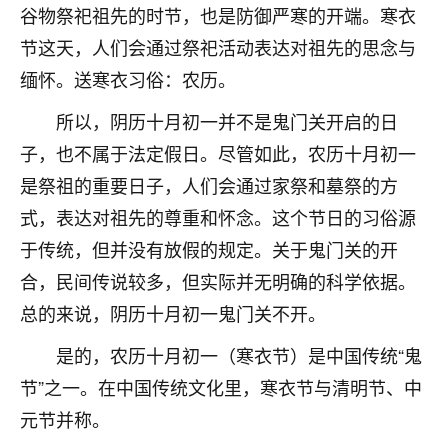
谷物祭祀祖先的时节，也是防御严寒的开端。寒衣
不由人！
节这天，人们会通过祭祀活动表达对祖先的思念与
9
1天前 来自四川
缅怀。送寒衣习俗：农历。
金白水清
所以，阴历十月初一并不是鬼门关开启的日
我也想找老师看看，有没有人给个联系方式的啊？
子，也不属于法定假日。尽管如此，农历十月初一
是祭祖的重要日子，人们会通过家祭和墓祭的方
鹿森
：慧来老师微信：gjsy0624
式，表达对祖先的尊重和怀念。这个节日的习俗源
12
1天前 来自江西
于传统，但并没有放假的规定。关于鬼门关的开
青春168
合，民间传说较多，但实际并无明确的科学依据。
我也想要，我也想要！
总的来说，阴历十月初一鬼门关不开。
15
2天前 来自山西
是的，农历十月初一（寒衣节）是中国传统“鬼
Jessica李
节”之一。在中国传统文化里，寒衣节与清明节、中
老师做不做超度法事？我想给我奶奶做超度，她今年
元节并称。
刚去世了。