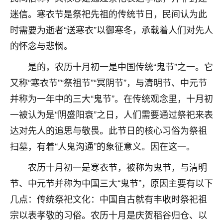
着我晋升有望，我半信半疑的按照老师建议，做了化
迷信。寒衣节是祭祀先祖的传统节日，民间认为此
太岁还有一个发钱粮，本来年前的人事调整，拖到年
后，我以为都没戏了，结果开年一上班，开会提拔升
时需要为逝者“送寒衣”以御寒冬，承载着人们对先人
职第一个就是我，职务无所谓，主要是底薪加了
的怀念与悲悯。
3000，非常开心，无论如何，感恩感谢！🙏🏻
是的，农历十月初一是中国传统“鬼节”之一。它
鹿森
：恭喜升职加薪！！，请客吗？�
又称“寒衣节”“祭祖节”“冥阴节”，与清明节、中元节
32
12小时前 来自北京
并称为一年中的三大“鬼节”。在传统观念里，十月初
一被认为是“阴盛阳衰”之日，人们需要通过祭祀来表
心心相印
达对先人的追思与敬畏。此节日的核心习俗为祭祖
我身体不太好，总是病病殃殃的，去检查又没什么大
问题，反正就是不舒服。中医西医看遍了，找不到问
扫墓，有着“人鬼沟通”的象征意义。因在这一。
题，后来无意中看到有人推荐慧来老师，跟老师聊过
之后，心情豁然开朗，也听老师建议，处理了一些因
农历十月初一是寒衣节，被称为鬼节，与清明
果问题。今年以来，身体比以前好多，主要是心情好
节、中元节并称为中国三大“鬼节”，原因主要有以下
了，老师说境随心转，现在深有体会了。
几点：传统祭祀文化：中国自古就有丰收时祭祀祖
鹿森
：是的，其实跟老师聊过之后，最大的感
宗以表孝敬的习俗。农历十月是庆贺稻谷归仓、以
触，首先就是心态会变好，万般皆是命，半点