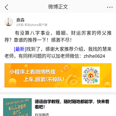
微博正文
鹿森
首页
运势
正文
2天前 来自iphone客户端
有没算八字事业、婚姻、财运厉害的师父推
荐？靠谱的推荐一下！感激不尽！
农历十月初一是收鬼节吗？
[最新]
找到了，感谢大家推荐介绍，我找的慧来
2026-07-06 15:19:07
22 7 赞
老师，有同样问题的可以加老师微信：zhihe0624
生活中像农历十月初一是收鬼节吗？都是很常
见的问题，但是小问题不注意可能会引起大麻烦，
下面就这个问题给大家做一些解读：
一、阴历十月初一鬼节鬼门关真的会开吗
因此，阴历十月初一并不是鬼门关开启的日