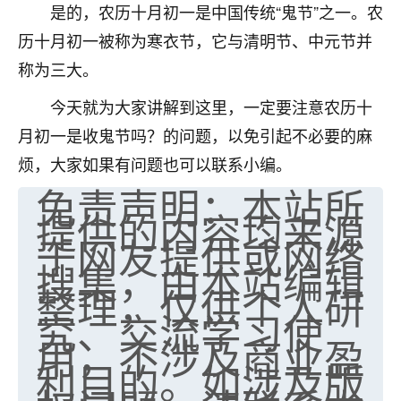
是的，农历十月初一是中国传统“鬼节”之一。农
七零老顽童
：我母亲前年离世，刚开始我经常
历十月初一被称为寒衣节，它与清明节、中元节并
做梦梦见她，后来也是朋友介绍，找到慧来老
师，安排了超度法事，做梦再也没有梦到过
称为三大。
了，一开始是半信半疑的，图个心安，给亡母
今天就为大家讲解到这里，一定要注意农历十
超度，现在看来，人不信也不行。
月初一是收鬼节吗？的问题，以免引起不必要的麻
11
2天前 来自云南
烦，大家如果有问题也可以联系小编。
免责声明：本站所
优秀的张同学
提供的内容均来源
老师收徒吗？？我对这些很感兴趣
15
2天前 来自山西
于网友提供或网络
搜集，由本站编辑
整理，仅供个人研
究、交流学习使
用，不涉及商业盈
利目的。如涉及版