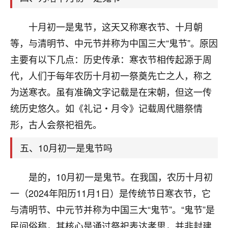
刚找老师做了补财库，希望财运更好一点！
18
十月初一是鬼节，这天又称寒衣节、十月朝
2小时前 来自海南
等，与清明节、中元节并称为中国三大“鬼节”。原因
梦醒时分
主要有以下几点：历史传承：寒衣节相传起源于周
我女儿高二叛逆，大半年不上学，一说她就要死要活
代，人们于每年农历十月初一祭奠先亡之人，称之
的，把我们两口子愁的不行，朋友给我推荐的慧来老
师，一开始我是病急乱投医，这半年来，法事一个个
为送寒衣。虽有准确文字记载是在宋朝，但这一传
做完，我女儿跟变了个人一样，不期望她能考多好的
统历史悠久。如《礼记・月令》记载周代腊祭情
大学，只要能安安稳稳的把书读了，身体心理都健健
康康的我就很知足了！
形，古人会祭祀祖先。
鹿森
：可怜天下父母心啊！
五、10月初一是鬼节吗
16
3小时前 来自河北
是的，10月初一是鬼节。在我国，农历十月初
付深
一（2024年阳历11月1日）是传统节日寒衣节，它
我是公司人事调整，有升迁机会，但同时竞争的我们
与清明节、中元节并称为中国三大“鬼节”。“鬼节”是
三个，找老师的时候是抱着侥幸心理，没想到老师看
民间俗称，其核心是通过祭祀表达孝思，并非封建