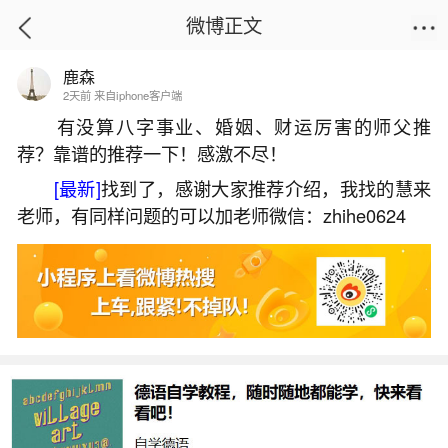
微博正文
鹿森
首页
运势
正文
2天前 来自iphone客户端
有没算八字事业、婚姻、财运厉害的师父推
荐？靠谱的推荐一下！感激不尽！
还人是还阴债吗？
[最新]
找到了，感谢大家推荐介绍，我找的慧来
2026-07-06 13:02:55
15 7 赞
老师，有同样问题的可以加老师微信：zhihe0624