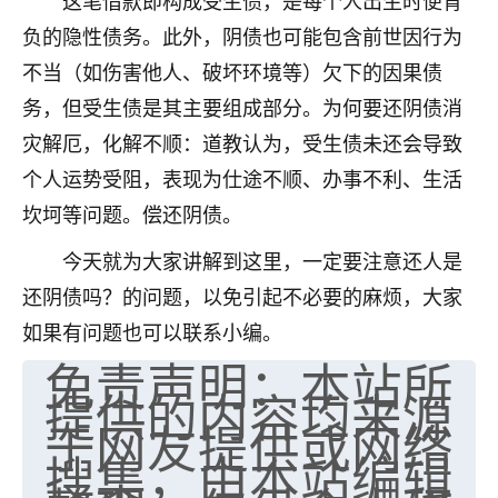
这笔借款即构成受生债，是每个人出生时便背
七零老顽童
：我母亲前年离世，刚开始我经常
负的隐性债务。此外，阴债也可能包含前世因行为
做梦梦见她，后来也是朋友介绍，找到慧来老
不当（如伤害他人、破坏环境等）欠下的因果债
师，安排了超度法事，做梦再也没有梦到过
务，但受生债是其主要组成部分。为何要还阴债消
了，一开始是半信半疑的，图个心安，给亡母
超度，现在看来，人不信也不行。
灾解厄，化解不顺：道教认为，受生债未还会导致
个人运势受阻，表现为仕途不顺、办事不利、生活
11
2天前 来自云南
坎坷等问题。偿还阴债。
优秀的张同学
今天就为大家讲解到这里，一定要注意还人是
老师收徒吗？？我对这些很感兴趣
15
还阴债吗？的问题，以免引起不必要的麻烦，大家
2天前 来自山西
如果有问题也可以联系小编。
免责声明：本站所
提供的内容均来源
于网友提供或网络
搜集，由本站编辑