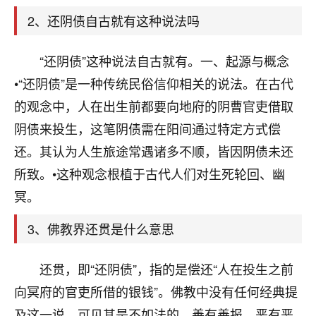
天爷会给你好好上一课的。一命二运三风水，
哪样不服都不行！
2、还阴债自古就有这种说法吗
平安是福
：我也是每年找老师化太岁，看年
卦，认识老师3年了，都是缘分啊！
“还阴债”这种说法自古就有。一、起源与概念
19
•“还阴债”是一种传统民俗信仰相关的说法。在古代
17分钟前 来自湖北
的观念中，人在出生前都要向地府的阴曹官吏借取
心若莲花
阴债来投生，这笔阴债需在阳间通过特定方式偿
我是做餐饮的，这两年，生意屡屡受挫，店开一家关
还。其认为人生旅途常遇诸多不顺，皆因阴债未还
一家，要么生意不好，生意好的就出事。前些年攒的
家底快败光了，真是倒霉！我也想找人看看到底怎么
所致。•这种观念根植于古代人们对生死轮回、幽
回事？
冥。
鹿森
：你可以找老师看看，人有时不服命不行
3、佛教界还贯是什么意思
啊！
太阳当空赵
：我也做餐饮的，生意不算大，但
还贯，即“还阴债”，指的是偿还“人在投生之前
是我从找店开始都是找慧来老师跟进的，选
址、风水、还有开业日子，哪哪都看了，虽然
向冥府的官吏所借的银钱”。佛教中没有任何经典提
大环境不好，但是我家生意还可以，前几天又
及这一说，可见其是不如法的。善有善报，恶有恶