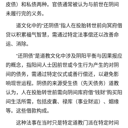
着我晋升有望，我半信半疑的按照老师建议，做了化
皮债）和私债两种。官债通常被认为与前世在阴间
太岁还有一个发钱粮，本来年前的人事调整，拖到年
未履行完的义务。
后，我以为都没戏了，结果开年一上班，开会提拔升
职第一个就是我，职务无所谓，主要是底薪加了
道文化中的“还阴债”指人在投胎转世前向冥府借
3000，非常开心，无论如何，感恩感谢！🙏🏻
贷以积累福气智慧，需通过特定法事偿还以改善命
鹿森
：恭喜升职加薪！！，请客吗？�
运、消除。
32
12小时前 来自北京
“还阴债”是道教文化中涉及阴阳平衡与因果报应
的概念，指阳间人士因前世或今生行为产生的对阴
心心相印
间的债务，需通过特定仪式或善行偿还，以避免影
我身体不太好，总是病病殃殃的，去检查又没什么大
问题，反正就是不舒服。中医西医看遍了，找不到问
响现世运程。阴债的来源受生债（先天债务）道教
题，后来无意中看到有人推荐慧来老师，跟老师聊过
认为，人在投胎转世前需向阴间库府借“钱财”购买阳
之后，心情豁然开朗，也听老师建议，处理了一些因
间生活所需，包括皮囊、禄库（事业财运）、姻缘
果问题。今年以来，身体比以前好多，主要是心情好
了，老师说境随心转，现在深有体会了。
等。这些借款构成。
鹿森
：是的，其实跟老师聊过之后，最大的感
这种法事在当时只是特定道教门派在特定时间
触，首先就是心态会变好，万般皆是命，半点