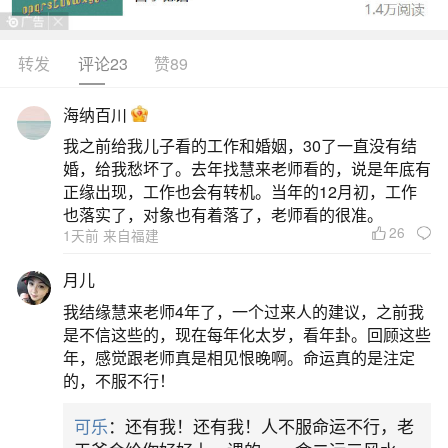
转发
评论23
赞89
生活中像还人是还阴债吗？都是很常见的问
题，但是小问题不注意可能会引起大麻烦，下面就
海纳百川
这个问题给大家做一些解读：
我之前给我儿子看的工作和婚姻，30了一直没有结
婚，给我愁坏了。去年找慧来老师看的，说是年底有
1、还阴间债是什么意思
正缘出现，工作也会有转机。当年的12月初，工作
也落实了，对象也有着落了，老师看的很准。
26
1天前 来自福建
“还阴间债”又称“还阴债”“受生债”，是中国民间
信仰及道教文化中的概念，指偿还人在生前、前世
月儿
或投胎前欠下的“阴间债务”，以化解现世不顺、求得
我结缘慧来老师4年了，一个过来人的建议，之前我
亡灵安宁或积累福报。阴债的来源主要有三个方
是不信这些的，现在每年化太岁，看年卦。回顾这些
年，感觉跟老师真是相见恨晚啊。命运真的是注定
面。一是生前未偿之债，比如金钱借贷未还、情感
的，不服不行！
伤害、杀生等；二是前世因果债，包含生命债、财
可乐
：还有我！还有我！人不服命运不行，老
产债、情感债、恩情债等；三是投胎前借贷