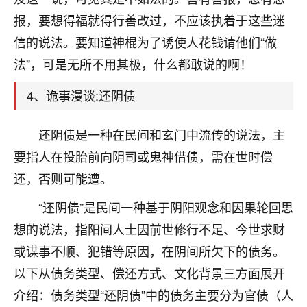
刚找老师做了补财库，希望财运更好一点！
报，要想得福就得行善改过，不应该执着于这些迷
18
2小时前 来自海南
信的说法。要知道神棍为了诱使人花钱请他们“做
法”，可是无所不用其极，什么都敢说的啊！
梦醒时分
我女儿高二叛逆，大半年不上学，一说她就要死要活
4、诡事漫谈:还阴债
的，把我们两口子愁的不行，朋友给我推荐的慧来老
师，一开始我是病急乱投医，这半年来，法事一个个
做完，我女儿跟变了个人一样，不期望她能考多好的
还阴债是一种在民间和玄门中流传的说法，主
大学，只要能安安稳稳的把书读了，身体心理都健健
要指人在投胎前向阴司或鬼神借债，需在世时偿
康康的我就很知足了！
还，否则可能遭。
鹿森
：可怜天下父母心啊！
“还阴债”是民间一种基于阴阳观念和因果轮回思
16
3小时前 来自河北
想的说法，指阳间人士因前世修行不足、今世求财
或谋事不顺、犯错等原因，在阴间所欠下的债务。
付深
以下从债务类型、偿还方式、文化背景三方面展开
我是公司人事调整，有升迁机会，但同时竞争的我们
介绍：债务类型“还阴债”中的债务主要分为官债（人
三个，找老师的时候是抱着侥幸心理，没想到老师看