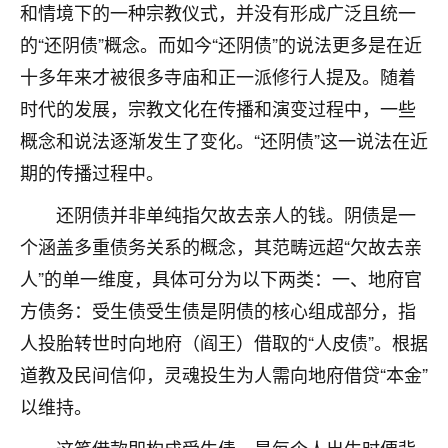
和情境下的一种宗教仪式，并没有形成广泛且统一
不由人！
的“还阴债”概念。而如今“还阴债”的说法更多是在近
9
1天前 来自四川
十多年来才被很多寺庙和正一派修行人提及。随着
时代的发展，宗教文化在传播和演变过程中，一些
金白水清
概念和说法逐渐发生了变化。“还阴债”这一说法在近
我也想找老师看看，有没有人给个联系方式的啊？
期的传播过程中。
鹿森
：慧来老师微信：gjsy0624
还阴债并非单纯指欠故去亲人的钱。阴债是一
12
1天前 来自江西
个涵盖多重债务关系的概念，其范畴远超“欠故去亲
人”的单一维度，具体可分为以下两类：一、地府官
青春168
方债务：受生债受生债是阴债的核心组成部分，指
我也想要，我也想要！
15
2天前 来自山西
人投胎转世时向地府（阎王）借取的“人皮债”。根据
道教及民间信仰，灵魂投生为人需向地府借贷“本金”
Jessica李
以维持。
老师做不做超度法事？我想给我奶奶做超度，她今年
刚去世了。