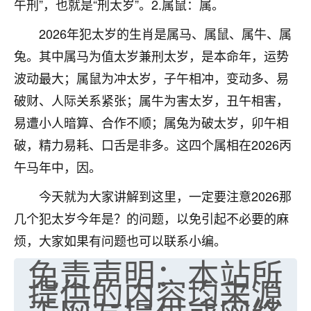
午刑”，也就是“刑太岁”。2.属鼠：属。
七零老顽童
：我母亲前年离世，刚开始我经常
2026年犯太岁的生肖是属马、属鼠、属牛、属
做梦梦见她，后来也是朋友介绍，找到慧来老
师，安排了超度法事，做梦再也没有梦到过
兔。其中属马为值太岁兼刑太岁，是本命年，运势
了，一开始是半信半疑的，图个心安，给亡母
波动最大；属鼠为冲太岁，子午相冲，变动多、易
超度，现在看来，人不信也不行。
破财、人际关系紧张；属牛为害太岁，丑午相害，
11
2天前 来自云南
易遭小人暗算、合作不顺；属兔为破太岁，卯午相
破，精力易耗、口舌是非多。这四个属相在2026丙
优秀的张同学
午马年中，因。
老师收徒吗？？我对这些很感兴趣
15
2天前 来自山西
今天就为大家讲解到这里，一定要注意2026那
几个犯太岁今年是？的问题，以免引起不必要的麻
烦，大家如果有问题也可以联系小编。
免责声明：本站所
提供的内容均来源