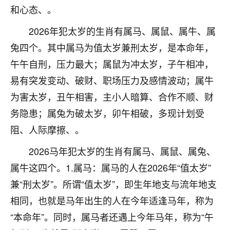
和心态、。
不由人！
2026年犯太岁的生肖有属马、属鼠、属牛、属
9
1天前 来自四川
兔四个。其中属马为值太岁兼刑太岁，是本命年，
金白水清
午午自刑，压力最大；属鼠为冲太岁，子午相冲，
我也想找老师看看，有没有人给个联系方式的啊？
易有突发变动、破财、职场压力及感情波动；属牛
为害太岁，丑午相害，主小人暗算、合作不顺、财
鹿森
：慧来老师微信：gjsy0624
务隐患；属兔为破太岁，卯午相破，多现计划受
12
1天前 来自江西
阻、人际摩擦、。
青春168
2026马年犯太岁的生肖有属马、属鼠、属兔、
我也想要，我也想要！
属牛这四个。1.属马：属马的人在2026年“值太岁”
15
2天前 来自山西
兼“刑太岁”。所谓“值太岁”，即生年地支与流年地支
Jessica李
相同，也就是马年出生的人在今年适逢马年，称为
老师做不做超度法事？我想给我奶奶做超度，她今年
“本命年”。同时，属马者还遇上今年马年，称为“午
刚去世了。