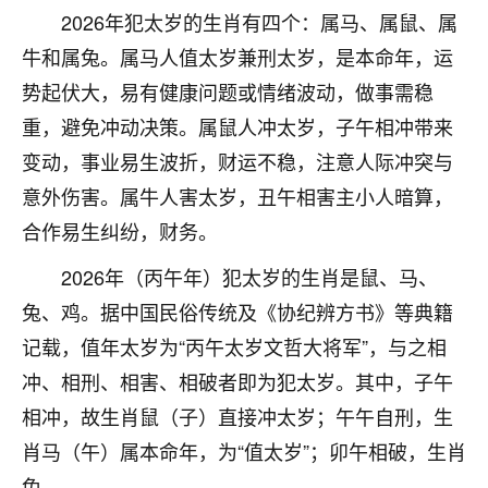
刚找老师做了补财库，希望财运更好一点！
2026年犯太岁的生肖有四个：属马、属鼠、属
18
牛和属兔。属马人值太岁兼刑太岁，是本命年，运
2小时前 来自海南
势起伏大，易有健康问题或情绪波动，做事需稳
梦醒时分
重，避免冲动决策。属鼠人冲太岁，子午相冲带来
我女儿高二叛逆，大半年不上学，一说她就要死要活
变动，事业易生波折，财运不稳，注意人际冲突与
的，把我们两口子愁的不行，朋友给我推荐的慧来老
师，一开始我是病急乱投医，这半年来，法事一个个
意外伤害。属牛人害太岁，丑午相害主小人暗算，
做完，我女儿跟变了个人一样，不期望她能考多好的
合作易生纠纷，财务。
大学，只要能安安稳稳的把书读了，身体心理都健健
康康的我就很知足了！
2026年（丙午年）犯太岁的生肖是鼠、马、
兔、鸡。据中国民俗传统及《协纪辨方书》等典籍
鹿森
：可怜天下父母心啊！
记载，值年太岁为“丙午太岁文哲大将军”，与之相
16
3小时前 来自河北
冲、相刑、相害、相破者即为犯太岁。其中，子午
付深
相冲，故生肖鼠（子）直接冲太岁；午午自刑，生
我是公司人事调整，有升迁机会，但同时竞争的我们
肖马（午）属本命年，为“值太岁”；卯午相破，生肖
三个，找老师的时候是抱着侥幸心理，没想到老师看
兔。