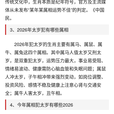
天爷会给你好好上一课的。一命二运三风水，
传统文化中，生肖本质是纪年符号，官方及主流媒
哪样不服都不行！
体从未发布“某年某属相运势不佳”的判定。《中国
平安是福
：我也是每年找老师化太岁，看年
民。
卦，认识老师3年了，都是缘分啊！
3、2026年太岁犯有哪些属相
19
17分钟前 来自湖北
心若莲花
2026年犯太岁的生肖主要有属马、属鼠、属
我是做餐饮的，这两年，生意屡屡受挫，店开一家关
牛、属兔这四个属相。其中属马人值太岁又刑太
一家，要么生意不好，生意好的就出事。前些年攒的
岁，是双重犯太岁，运势压力最大，事业易受阻、
家底快败光了，真是倒霉！我也想找人看看到底怎么
回事？
情绪易波动、健康需防心脑血管和失眠问题；属鼠
人冲太岁，子午相冲带来强烈变动，如岗位调整、
鹿森
：你可以找老师看看，人有时不服命不行
投资风险、感情不稳及健康上注意心肾与交通安
啊！
太阳当空赵
：我也做餐饮的，生意不算大，但
全；属牛人害太岁，丑午相。
是我从找店开始都是找慧来老师跟进的，选
址、风水、还有开业日子，哪哪都看了，虽然
4、今年属相犯太岁有哪些2026
大环境不好，但是我家生意还可以，前几天又