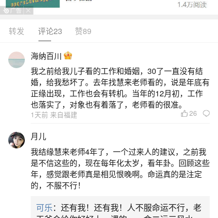
兔，其中属马为值太岁兼刑太岁，属鼠为冲太岁，
属牛为害太岁，属兔为破太岁。丙午马年，地支“午”
转发
评论23
赞89
当值，与生肖马地支相同，构成值太岁；午午自
海纳百川
刑，又添刑太岁，情绪易焦躁，事业易遇阻。子午
我之前给我儿子看的工作和婚姻，30了一直没有结
相冲，属鼠者面临冲太岁，运势波动大，易有岗位
婚，给我愁坏了。去年找慧来老师看的，说是年底有
变动、投资风险或意外磕碰。丑午相害，属牛者受
正缘出现，工作也会有转机。当年的12月初，工作
也落实了，对象也有着落了，老师看的很准。
“害太岁”影响，易遭小人
26
1天前 来自福建
2、2026年今年有那几个属相不好的生肖
月儿
我结缘慧来老师4年了，一个过来人的建议，之前我
民间常提的“犯太岁”仅指值年、冲、刑、害、破
是不信这些的，现在每年化太岁，看年卦。回顾这些
等关系，2026年太岁为马，属鼠（子午相冲）、属
年，感觉跟老师真是相见恨晚啊。命运真的是注定
的，不服不行！
牛（丑午相害）、属羊（未午相害）、属马（值太
岁）需注意趋稳守成，但“不好的生肖”属误读。中国
可乐
：还有我！还有我！人不服命运不行，老