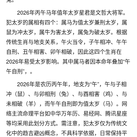
着我晋升有望，我半信半疑的按照老师建议，做了化
太岁还有一个发钱粮，本来年前的人事调整，拖到年
2026年丙午马年值年太岁星君是文哲大将军。
后，我以为都没戏了，结果开年一上班，开会提拔升
犯太岁的属相有四个：属马为值太岁兼刑太岁，属
职第一个就是我，职务无所谓，主要是底薪加了
3000，非常开心，无论如何，感恩感谢！🙏🏻
鼠为冲太岁，属牛为害太岁，属兔为破太岁。根据
传统生肖与地支关系，午火当令，子午相冲、午午
鹿森
：恭喜升职加薪！！，请客吗？�
自刑、丑午相害、卯午相破，因此这四个生肖在
32
12小时前 来自北京
2026年易受太岁影响。其中属马者因本命年叠加“午
午自刑”，。
心心相印
我身体不太好，总是病病殃殃的，去检查又没什么大
2026年是农历丙午年，地支为“午”，午与子相
问题，反正就是不舒服。中医西医看遍了，找不到问
冲（鼠）、与卯相刑（兔）、与酉相害（鸡）、与
题，后来无意中看到有人推荐慧来老师，跟老师聊过
之后，心情豁然开朗，也听老师建议，处理了一些因
未相破（羊），而午午自刑即为值太岁（马）。网
果问题。今年以来，身体比以前好多，主要是心情好
络主流命理平台如中华万年历、易经网、腾讯星座
了，老师说境随心转，现在深有体会了。
等均采用此划分方式。需注意，犯太岁仅为传统文
鹿森
：是的，其实跟老师聊过之后，最大的感
化中的趋吉避凶概念，不具科学依据，日常保持平
触，首先就是心态会变好，万般皆是命，半点