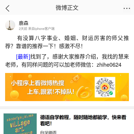
微博正文
鹿森
首页
热点
正文
2天前 来自iphone客户端
有没算八字事业、婚姻、财运厉害的师父推
荐？靠谱的推荐一下！感激不尽！
2026那几个犯太岁今年是？
[最新]
找到了，感谢大家推荐介绍，我找的慧来
2026-07-06 12:14:32
8 7 赞
老师，有同样问题的可以加老师微信：zhihe0624
生活中像2026那几个犯太岁今年是？都是很常
见的问题，但是小问题不注意可能会引起大麻烦，
下面就这个问题给大家做一些解读：
1、2026年那几个属性犯太岁值太岁冲太岁
2026年犯太岁的生肖是属马、属鼠、属牛、属