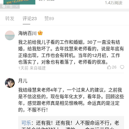
转发
评论23
赞89
生活中像男人如何提升运气？都是很常见的问
题，但是小问题不注意可能会引起大麻烦，下面就
海纳百川
这个问题给大家做一些解读：
我之前给我儿子看的工作和婚姻，30了一直没有结
婚，给我愁坏了。去年找慧来老师看的，说是年底有
一、男人运气不好佩戴什么转运
正缘出现，工作也会有转机。当年的12月初，工作
也落实了，对象也有着落了，老师看的很准。
26
1天前 来自福建
男人运气不好可以尝试佩戴一些饰品来转运。
以下是一些建议：1.戴本命佛：根据个人的生肖选
月儿
择佩戴相应的本命佛，这可以弥补运势不足，帮助
我结缘慧来老师4年了，一个过来人的建议，之前我
转运和旺运。2.佩戴貔貅：貔貅是招财转运的神
是不信这些的，现在每年化太岁，看年卦。回顾这些
年，感觉跟老师真是相见恨晚啊。命运真的是注定
兽，佩戴开光的貔貅可以提升个人运势，对风水有
的，不服不行！
锦上添花之效。3.佩戴转运珠：转运珠是转运的吉
可乐
：还有我！还有我！人不服命运不行，老
祥物，佩戴时需要保持积极的心态，坏的运势会远