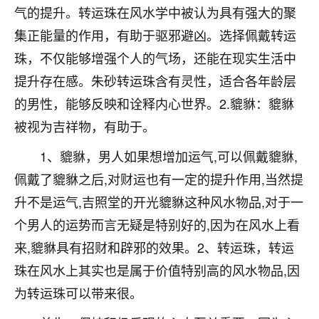
着我晋升有望，我半信半疑的按照老师建议，做了化
气的提升。转运珠在风水学中被认为具有强大的聚
太岁还有一个发钱粮，本来年前的人事调整，拖到年
集正能量的作用，有助于驱邪避凶。选择佩戴转运
后，我以为都没戏了，结果开年一上班，开会提拔升
职第一个就是我，职务无所谓，主要是底薪加了
珠，不仅能够增强个人的气场，还能在现实生活中
3000，非常开心，无论如何，感恩感谢！🙏🏻
提升存在感。朱砂转运珠含有灵性，适合各年龄层
鹿森
：恭喜升职加薪！！，请客吗？�
的男性，能够反映和诠释内心世界。2.貔貅：貔貅
被视为吉祥物，有助于。
32
12小时前 来自北京
1、貔貅，男人如果想增加运气,可以佩戴貔貅,
心心相印
佩戴了貔貅之后,对财运也有一定的提升作用,当然提
我身体不太好，总是病病殃殃的，去检查又没什么大
升不是运气,吉照堂的开光貔貅这种风水物品,对于一
问题，反正就是不舒服。中医西医看遍了，找不到问
题，后来无意中看到有人推荐慧来老师，跟老师聊过
个男人的运势而言无疑是特别好的,因为在风水上看
之后，心情豁然开朗，也听老师建议，处理了一些因
来,貔貅具有招财和辟邪的效果。2、转运珠，转运
果问题。今年以来，身体比以前好多，主要是心情好
了，老师说境随心转，现在深有体会了。
珠在风水上其实也是属于价值特别高的风水物品,因
为转运珠可以带来很。
鹿森
：是的，其实跟老师聊过之后，最大的感
触，首先就是心态会变好，万般皆是命，半点