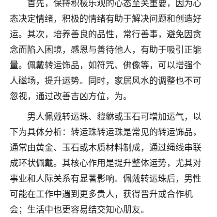
首先，保持积极乐观的心态至关重要，因为心
不由人！
态决定情绪，积极的情绪有助于解决问题和创造好
9
运。其次，培养善良的品性，常行善事，避免因贪
1天前 来自四川
念而陷入困境，感恩与善待他人，有助于吸引正能
金白水清
量。佩戴转运饰品，如符咒、佛像等，可以增强个
我也想找老师看看，有没有人给个联系方式的啊？
人磁场，提升运势。同时，家居风水的调整也不可
鹿森
：慧来老师微信：gjsy0624
忽视，通过改善吉凶方位，为。
12
1天前 来自江西
男人佩戴转运珠、貔貅或玉石可增加运气，以
下为具体分析：转运珠转运珠是常见的转运饰品，
青春168
通常由黄金、玉石或木质材料制成，通过绳线串联
我也想要，我也想要！
15
2天前 来自山西
成环状佩戴。其核心作用是提升整体运势，尤其对
事业和人际关系有显著影响。佩戴转运珠后，男性
Jessica李
可能在工作中遇到更多贵人，获得晋升或合作机
老师做不做超度法事？我想给我奶奶做超度，她今年
刚去世了。
会；生活中也更容易结交知心朋友。