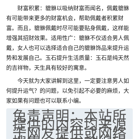
财富积累：貔貅以吸纳财富而闻名，佩戴貔貅
七零老顽童
：我母亲前年离世，刚开始我经常
做梦梦见她，后来也是朋友介绍，找到慧来老
有可能带来更多的财富机会，帮助佩戴者积累财
师，安排了超度法事，做梦再也没有梦到过
富。而且，貔貅佩戴时尽可能要贴身佩戴，这样能
了，一开始是半信半疑的，图个心安，给亡母
增强其招财效果。适用性广：貔貅不仅适合男人佩
超度，现在看来，人不信也不行。
戴，女人也可以选择适合自己的貔貅饰品来提升运
11
2天前 来自云南
势和发展自己。玉石提升生活质量：玉石是纯天然
优秀的张同学
的吉祥物，天生具有较好的寓意。
老师收徒吗？？我对这些很感兴趣
今天就为大家讲解到这里，一定要注意男人如
15
2天前 来自山西
何提升运气？的问题，以免引起不必要的麻烦，大
家如果有问题也可以联系小编。
免责声明：本站所
提供的内容均来源
于网友提供或网络