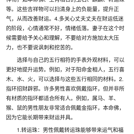
刚找老师做了补财库，希望财运更好一点！
等。这些吉祥物可以扫清身上的负能量，提升正
18
2小时前 来自海南
气，从而改善财运。4.多关心丈夫丈夫在财运低迷
的阶段，心情通常不好，情绪低落。妻子在这个时
梦醒时分
候需要给予关心和理解，不要给对方施加太大压
我女儿高二叛逆，大半年不上学，一说她就要死要活
的，把我们两口子愁的不行，朋友给我推荐的慧来老
力，也不要说讽刺和挖苦的。
师，一开始我是病急乱投医，这半年来，法事一个个
做完，我女儿跟变了个人一样，不期望她能考多好的
选择与自己的五行相符的手表外观材料，可以
大学，只要能安安稳稳的把书读了，身体心理都健健
更好地提升运势。例如，对于阳命金相人，五行喜
康康的我就很知足了！
木、水、火，可以选择与这些五行相同的材料。2.
鹿森
：可怜天下父母心啊！
指环招财辟邪。许多男性喜欢佩戴指环，但并非所
有材质的指环都适合所有人。例如，属马、羊、
16
3小时前 来自河北
猴、鼠的男性朋友非常适合佩戴金指环，本命佛，
付深
因为它能长期带来财运并具。
我是公司人事调整，有升迁机会，但同时竞争的我们
三个，找老师的时候是抱着侥幸心理，没想到老师看
1.转运珠：男性佩戴转运珠能够带来运气和福