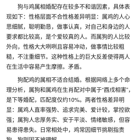
刚找老师做了补财库，希望财运更好一点！
狗与鸡属相婚配存在较多不和谐因素，具体表
18
现如下：性格层面不合性格差异明显：属鸡的人心
2小时前 来自海南
思细腻，聪明勤恳，做事认真，对自己和身边的人
梦醒时分
要求都比较高，是个爱较真的人。而属狗的人比较
我女儿高二叛逆，大半年不上学，一说她就要死要活
外向，性格大大咧咧且容易冲动，做事情比较粗
的，把我们两口子愁的不行，朋友给我推荐的慧来老
师，一开始我是病急乱投医，这半年来，法事一个个
糙，不注重细节。这种性格上的巨大反差使得两人
做完，我女儿跟变了个人一样，不期望她能考多好的
在生活中容易产生摩擦。矛盾。
大学，只要能安安稳稳的把书读了，身体心理都健健
康康的我就很知足了！
狗配鸡的属相不适合结婚。根据网络上多个命
理分析，属狗和属鸡在生肖配对中属于“酉戌相害”，
鹿森
：可怜天下父母心啊！
是下等婚配，匹配度仅约10%。两者性格差异明
16
3小时前 来自河北
显：属鸡人直率强势、追求完美、爱计较，掌控欲
付深
强；属狗人忠厚务实、安于平淡、情绪敏感，但容
我是公司人事调整，有升迁机会，但同时竞争的我们
易患得患失。日常相处中，鸡常因细节挑剔指责
三个，找老师的时候是抱着侥幸心理，没想到老师看
狗，狗则因不被理解。