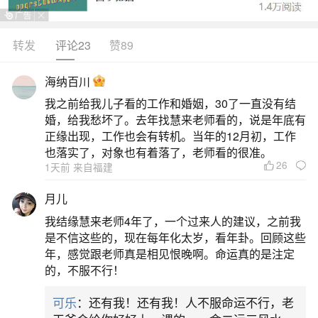
以及运势方面都存在较多不匹配之处，容易引发矛
盾且对彼此发展助力有限。具体如下：性格方面属
转发
评论23
赞89
鸡的人：心思细腻，聪明勤恳，做事认真，对自己
海纳百川
和身边的人要求都比较高，是个爱较真的人。这种
我之前给我儿子看的工作和婚姻，30了一直没有结
性格使得他们在生活和工作中都追求完美，注重细
婚，给我愁坏了。去年找慧来老师看的，说是年底有
节，希望一切都能按照自己的标准和期望进行。属
正缘出现，工作也会有转机。当年的12月初，工作
也落实了，对象也有着落了，老师看的很准。
狗的人：比
26
1天前 来自福建
2、属鸡的能和属狗的在一起吗？
月儿
我结缘慧来老师4年了，一个过来人的建议，之前我
鸡和狗的属相是不合的，两个生肖属相是相克
是不信这些的，现在每年化太岁，看年卦。回顾这些
的，两个生肖人的性格上也会有很多矛盾，婚配情
年，感觉跟老师真是相见恨晚啊。命运真的是注定
的，不服不行！
况是不好的，矛盾重重，生活中斤斤计较导致双方
感情难以长久发展。鸡和狗属相之间是属于下下等
可乐
：还有我！还有我！人不服命运不行，老