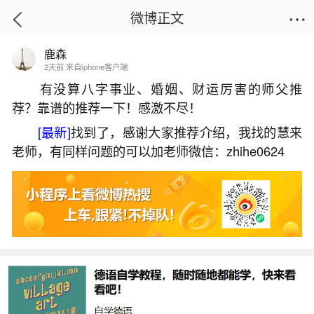
微博正文
鹿森
首页
运势
正文
2天前 来自iphone客户端
有没算八字事业、婚姻、财运厉害的师父推
荐？靠谱的推荐一下！感激不尽！
属相狗和鸡婚配怎样？
[最新]
找到了，感谢大家推荐介绍，我找的慧来
2026-07-05 20:50:28
1 9 赞
老师，有同样问题的可以加老师微信：zhihe0624
生活中像属相狗和鸡婚配怎样？都是很常见的
问题，但是小问题不注意可能会引起大麻烦，下面
就这个问题给大家做一些解读：
1、狗与鸡属相婚配如何
狗与鸡属相婚配整体不太理想，在性格、志向