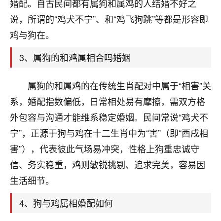
天爷会给你好好上一课的。一命二运三风水，
婚配。自古民间都有属狗和属鸡的人结婚不好之
哪样不服都不行！
说，所谓的“鸡犬不宁”、和“鸡飞狗跳”等都是形容即
平安是福
：我也是每年找老师化太岁，看年
鸡与狗在。
卦，认识老师3年了，都是缘分啊！
3、属狗的和鸡属相合吗婚姻
19
17分钟前 来自湖北
心若莲花
属狗的和属鸡的在传统生肖配对中属于“相害”关
我是做餐饮的，这两年，生意屡屡受挫，店开一家关
系，婚配指数偏低，日常相处易有摩擦，需双方格
一家，要么生意不好，生意好的就出事。前些年攒的
外包容与沟通才能维系稳定婚姻。民间常说“鸡犬不
家底快败光了，真是倒霉！我也想找人看看到底怎么
回事？
宁”，正源于狗与鸡在十二生肖中为“害”（即“酉戌相
害”），代表彼此气场易冲突，性格上狗重忠诚守
鹿森
：你可以找老师看看，人有时不服命不行
信、务实稳重，鸡则敏锐挑剔、追求完美，容易因
啊！
太阳当空赵
：我也做餐饮的，生意不算大，但
生活细节。
是我从找店开始都是找慧来老师跟进的，选
址、风水、还有开业日子，哪哪都看了，虽然
4、狗与鸡属相婚配如何
大环境不好，但是我家生意还可以，前几天又