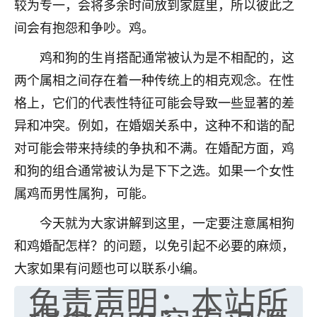
较为专一，会将多余时间放到家庭里，所以彼此之
七零老顽童
：我母亲前年离世，刚开始我经常
间会有抱怨和争吵。鸡。
做梦梦见她，后来也是朋友介绍，找到慧来老
师，安排了超度法事，做梦再也没有梦到过
鸡和狗的生肖搭配通常被认为是不相配的，这
了，一开始是半信半疑的，图个心安，给亡母
两个属相之间存在着一种传统上的相克观念。在性
超度，现在看来，人不信也不行。
格上，它们的代表性特征可能会导致一些显著的差
11
2天前 来自云南
异和冲突。例如，在婚姻关系中，这种不和谐的配
对可能会带来持续的争执和不满。在婚配方面，鸡
优秀的张同学
和狗的组合通常被认为是下下之选。如果一个女性
老师收徒吗？？我对这些很感兴趣
15
2天前 来自山西
属鸡而男性属狗，可能。
今天就为大家讲解到这里，一定要注意属相狗
和鸡婚配怎样？的问题，以免引起不必要的麻烦，
大家如果有问题也可以联系小编。
免责声明：本站所