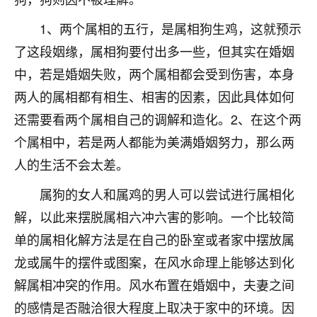
着我晋升有望，我半信半疑的按照老师建议，做了化
太岁还有一个发钱粮，本来年前的人事调整，拖到年
1、两个属相的五行，是属相狗生鸡，这就预示
后，我以为都没戏了，结果开年一上班，开会提拔升
了这段姻缘，属相狗要付出多一些，但其实在婚姻
职第一个就是我，职务无所谓，主要是底薪加了
3000，非常开心，无论如何，感恩感谢！🙏🏻
中，若是婚姻失败，两个属相都会受到伤害，本身
两人的属相都有相生、相害的因素，因此具体如何
鹿森
：恭喜升职加薪！！，请客吗？�
还需要看两个属相自己的调解和造化。2、在这个两
32
12小时前 来自北京
个属相中，若是两人都能为美满婚姻努力，那么两
人的生活不会太差。
心心相印
我身体不太好，总是病病殃殃的，去检查又没什么大
属狗的女人和属鸡的男人可以尝试进行属相化
问题，反正就是不舒服。中医西医看遍了，找不到问
解，以此来摆脱属相六冲六害的影响。一个比较简
题，后来无意中看到有人推荐慧来老师，跟老师聊过
之后，心情豁然开朗，也听老师建议，处理了一些因
单的属相化解方法是在自己的卧室或者家中摆放属
果问题。今年以来，身体比以前好多，主要是心情好
龙或属牛的摆件或图案，在风水命理上能够达到化
了，老师说境随心转，现在深有体会了。
解属相冲突的作用。风水布置在婚姻中，夫妻之间
鹿森
：是的，其实跟老师聊过之后，最大的感
的感情是否融洽很大程度上取决于家中的环境。因
触，首先就是心态会变好，万般皆是命，半点