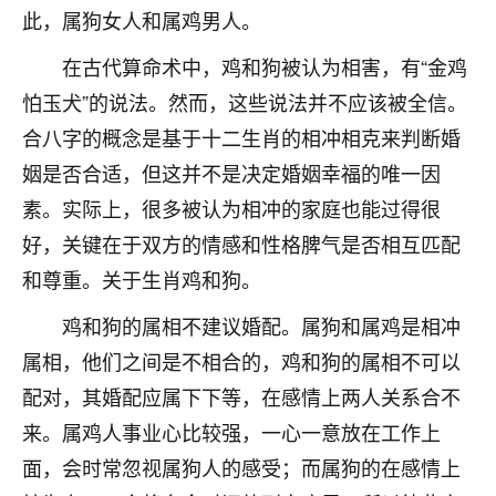
此，属狗女人和属鸡男人。
不由人！
在古代算命术中，鸡和狗被认为相害，有“金鸡
9
1天前 来自四川
怕玉犬”的说法。然而，这些说法并不应该被全信。
金白水清
合八字的概念是基于十二生肖的相冲相克来判断婚
我也想找老师看看，有没有人给个联系方式的啊？
姻是否合适，但这并不是决定婚姻幸福的唯一因
素。实际上，很多被认为相冲的家庭也能过得很
鹿森
：慧来老师微信：gjsy0624
好，关键在于双方的情感和性格脾气是否相互匹配
12
1天前 来自江西
和尊重。关于生肖鸡和狗。
青春168
鸡和狗的属相不建议婚配。属狗和属鸡是相冲
我也想要，我也想要！
属相，他们之间是不相合的，鸡和狗的属相不可以
15
2天前 来自山西
配对，其婚配应属下下等，在感情上两人关系合不
Jessica李
来。属鸡人事业心比较强，一心一意放在工作上
老师做不做超度法事？我想给我奶奶做超度，她今年
面，会时常忽视属狗人的感受；而属狗的在感情上
刚去世了。