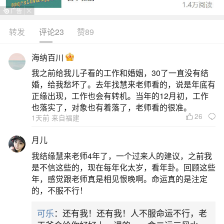
印为用，且印星必须真根贯通内外，伤官不破印、
不直接克官。伤官代表才华与行动力，若坐日时
转发
评论23
赞89
（家里）而有根，印星透于年月（家外），形成“家
海纳百川
外有印盖头、家里有伤发力”的结构，即为国家借才
我之前给我儿子看的工作和婚姻，30了一直没有结
施政之象。如癸日主见戊土正官被丁火伤官暗制，
婚，给我愁坏了。去年找慧来老师看的，说是年底有
而甲木正印坐寅通根月令，伤官不直
正缘出现，工作也会有转机。当年的12月初，工作
也落实了，对象也有着落了，老师看的很准。
26
2、盲派吃皇粮的八字怎么判断
1天前 来自福建
月儿
盲派判断“吃皇粮”的八字，主要看官杀、印绶与
我结缘慧来老师4年了，一个过来人的建议，之前我
日主的关系，以及这些元素与“国家”（年月柱）的关
是不信这些的，现在每年化太岁，看年卦。回顾这些
联性。1.核心逻辑：“吃皇粮”的关键是八字中的官杀
年，感觉跟老师真是相见恨晚啊。命运真的是注定
的，不服不行！
或印绶需同时满足两个条件：一是与国家相关，即
官杀或印绶的根气出现在年月柱；二是与个人相
可乐
：还有我！还有我！人不服命运不行，老