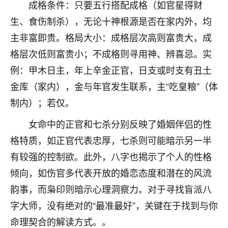
成格条件：只要五行搭配成格（如官星得财
不由人！
生、食伤制杀），无论十神根源是否在家内外，均
9
1天前 来自四川
主非富即贵。格局大小：成格层次高则富贵大，成
格层次低则富贵小；不成格则寻用神、辨喜忌。实
金白水清
例：甲木日主，年上辛金正官，日支或时支有丑土
我也想找老师看看，有没有人给个联系方式的啊？
金库（家内），金与年官发生联系，主“吃皇粮”（体
鹿森
：慧来老师微信：gjsy0624
制内）；若仅。
12
1天前 来自江西
女命中的正官和七杀分别反映了婚姻伴侣的性
格特质，如正官代表忠厚，七杀则可能暗示另一半
青春168
有较强的控制欲。此外，八字也揭示了个人的性格
我也想要，我也想要！
15
2天前 来自山西
倾向，如伤官多代表开放的婚恋态度和潜在的风流
韵事，而枭印则暗示心理洞察力。对于寻找盲派八
Jessica李
字大师，没有绝对的“最准最好”，关键在于找到与你
老师做不做超度法事？我想给我奶奶做超度，她今年
刚去世了。
命理契合的解读方式。。