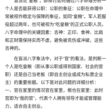
盲派论“皇粮”，即探讨如何通过八字命理分析一
刚找老师做了补财库，希望财运更好一点！
个人是否能获得公职：公职的象征：公职在命理中
18
2小时前 来自海南
常被视作稳定与保障的象征，如同“皇粮”。军人若服
梦醒时分
役超过两年，也可被视为“吃皇粮”的正式公职人员。
我女儿高二叛逆，大半年不上学，一说她就要死要活
八字命理中的关键因素：吉神：正印、食神、比肩
的，把我们两口子愁的不行，朋友给我推荐的慧来老
和正财需保持实而不虚，避免被克伤或冲破，这些
师，一开始我是病急乱投医，这半年来，法事一个个
吉神的。
做完，我女儿跟变了个人一样，不期望她能考多好的
大学，只要能安安稳稳的把书读了，身体心理都健健
在盲派八字象法中，对于“官”的看法，是判断一
康康的我就很知足了！
个人是吃皇粮（即从事公职或得到国家、社会的官
鹿森
：可怜天下父母心啊！
职）还是自己当老板（即自主创业或成为私营企业
16
主）的重要依据。以下是对此问题的详细分析：
3小时前 来自河北
一、官在家里的情况官在家里，根也在家里：此时
付深
官即为“我的官”，代表个人拥有领导才能或管理能
我是公司人事调整，有升迁机会，但同时竞争的我们
力，适合自主创业。
三个，找老师的时候是抱着侥幸心理，没想到老师看