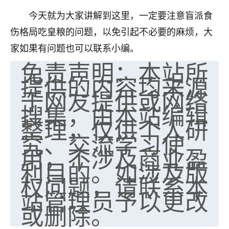
七零老顽童
：我母亲前年离世，刚开始我经常
今天就为大家讲解到这里，一定要注意盲派食
做梦梦见她，后来也是朋友介绍，找到慧来老
伤格局吃皇粮的问题，以免引起不必要的麻烦，大
师，安排了超度法事，做梦再也没有梦到过
家如果有问题也可以联系小编。
了，一开始是半信半疑的，图个心安，给亡母
免责声明：本站所
超度，现在看来，人不信也不行。
提供的内容均来源
11
2天前 来自云南
于网友提供或网络
搜集，由本站编辑
优秀的张同学
整理，仅供个人研
老师收徒吗？？我对这些很感兴趣
究、交流学习使
15
2天前 来自山西
用，不涉及商业盈
利目的。如涉及版
权问题，请联系本
站管理员予以更改
或删除。