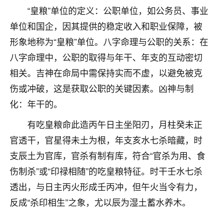
着我晋升有望，我半信半疑的按照老师建议，做了化
“皇粮”单位的定义：公职单位，如公务员、事业
太岁还有一个发钱粮，本来年前的人事调整，拖到年
后，我以为都没戏了，结果开年一上班，开会提拔升
单位和国企，因其提供的稳定收入和职业保障，被
职第一个就是我，职务无所谓，主要是底薪加了
形象地称为“皇粮”单位。八字命理与公职的关系：在
3000，非常开心，无论如何，感恩感谢！🙏🏻
八字命理中，公职的取得与年干、年支的互动密切
鹿森
：恭喜升职加薪！！，请客吗？�
相关。吉神在命局中需保持实而不虚，以避免被克
伤或冲破，这是获取公职的关键因素。凶神与制
32
12小时前 来自北京
化：年干的。
心心相印
有吃皇粮命此造丙午日主坐阳刃，月柱癸未正
我身体不太好，总是病病殃殃的，去检查又没什么大
问题，反正就是不舒服。中医西医看遍了，找不到问
官透干，官星得未土为根，年支亥水七杀暗藏，时
题，后来无意中看到有人推荐慧来老师，跟老师聊过
支辰土为官库，官杀有制有库，符合“官杀为用、食
之后，心情豁然开朗，也听老师建议，处理了一些因
伤制杀”或“印禄相随”的吃皇粮特征。时干壬水七杀
果问题。今年以来，身体比以前好多，主要是心情好
了，老师说境随心转，现在深有体会了。
透出，与日主丙火形成壬丙冲，但午火当令有力，
反成“杀印相生”之象，尤以辰为湿土蓄水养木。
鹿森
：是的，其实跟老师聊过之后，最大的感
触，首先就是心态会变好，万般皆是命，半点