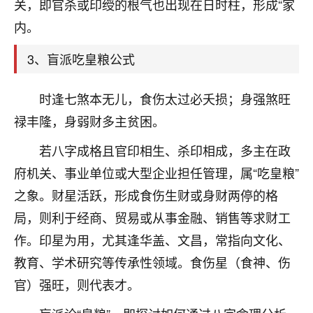
天爷会给你好好上一课的。一命二运三风水，
关，即官杀或印绶的根气也出现在日时柱，形成“家
哪样不服都不行！
内。
平安是福
：我也是每年找老师化太岁，看年
卦，认识老师3年了，都是缘分啊！
3、盲派吃皇粮公式
19
17分钟前 来自湖北
时逢七煞本无儿，食伤太过必夭损；身强煞旺
心若莲花
禄丰隆，身弱财多主贫困。
我是做餐饮的，这两年，生意屡屡受挫，店开一家关
若八字成格且官印相生、杀印相成，多主在政
一家，要么生意不好，生意好的就出事。前些年攒的
家底快败光了，真是倒霉！我也想找人看看到底怎么
府机关、事业单位或大型企业担任管理，属“吃皇粮”
回事？
之象。财星活跃，形成食伤生财或身财两停的格
鹿森
：你可以找老师看看，人有时不服命不行
局，则利于经商、贸易或从事金融、销售等求财工
啊！
作。印星为用，尤其逢华盖、文昌，常指向文化、
太阳当空赵
：我也做餐饮的，生意不算大，但
教育、学术研究等传承性领域。食伤星（食神、伤
是我从找店开始都是找慧来老师跟进的，选
址、风水、还有开业日子，哪哪都看了，虽然
官）强旺，则代表才。
大环境不好，但是我家生意还可以，前几天又