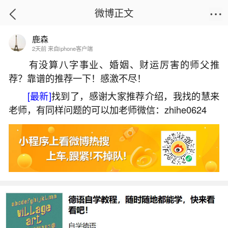
微博正文
鹿森
首页
运势
正文
2天前 来自iphone客户端
有没算八字事业、婚姻、财运厉害的师父推
荐？靠谱的推荐一下！感激不尽！
盲派食伤格局吃皇粮
[最新]
找到了，感谢大家推荐介绍，我找的慧来
2026-07-05 20:42:41
14 6 赞
老师，有同样问题的可以加老师微信：zhihe0624
生活中像盲派食伤格局吃皇粮都是很常见的问
题，但是小问题不注意可能会引起大麻烦，下面就
这个问题给大家做一些解读：
1、盲派伤官配印吃皇粮的条件
盲派伤官配印能吃皇粮，关键在于伤官为体、