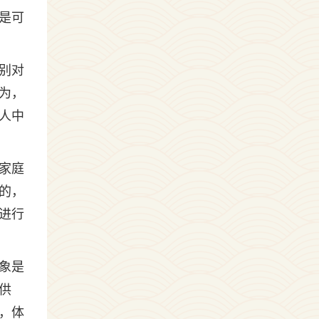
是可
别对
为，
人中
家庭
的，
进行
象是
供
，体