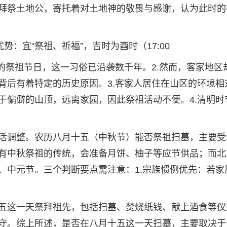
拜祭土地公，寄托着对土地神的敬畏与感谢，认为此时的
势：宜“祭祖、祈福”，吉时为酉时（17:00
的祭祖节日，这一习俗已沿袭数千年。2.然而，客家地区
背后有着特定的历史原因。3.客家人居住在山区的环境相
于偏僻的山顶，远离家园，因此祭祖活动不便。4.清明时
活调整。农历八月十五（中秋节）能否祭祖扫墓，主要受
有中秋祭祖的传统，会准备月饼、柚子等应节供品；而北
、中元节。三个判断要点需注意：1.宗族惯例优先：若家
五这一天祭拜祖先，包括扫墓、焚烧纸钱、献上酒食等仪
守。综上所述，是否在八月十五这一天扫墓，主要取决于