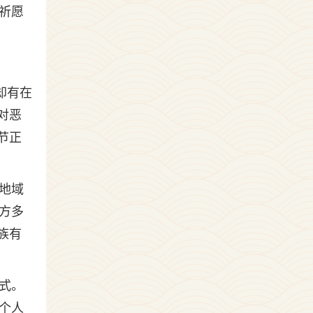
祈愿
却有在
对恶
节正
地域
方多
族有
式。
个人