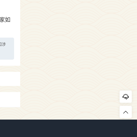
家如
如涉