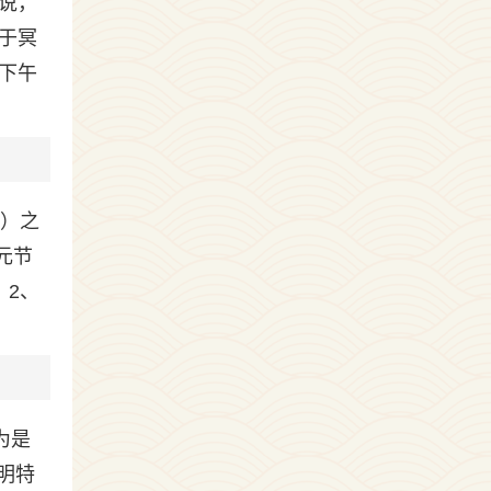
说，
于冥
下午
0）之
元节
。2、
为是
明特