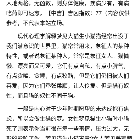
人地两格，无凶数，则身体健康，疾病少有，有病
七零老顽童
：我母亲前年离世，刚开始我经常
吃药即可速愈。【中吉】吉凶指数：77（内容仅供
做梦梦见她，后来也是朋友介绍，找到慧来老
参考，不代表本站立场。
师，安排了超度法事，做梦再也没有梦到过
了，一开始是半信半疑的，图个心安，给亡母
现代心理学解释梦见大猫生小猫猫经常出没于
超度，现在看来，人不信也不行。
我们潜意识的世界里。猫常常用来，象征人的某种
11
2天前 来自云南
特性，或者说象征某种人，常常是象征女人。猫慵
懒、漂亮而又可爱，它们有点自私，有点小脾气，
优秀的张同学
有点贪嘴、贪睡，有点狡黠，但是它们仍旧被人们
老师收徒吗？？我对这些很感兴趣
15
2天前 来自山西
喜爱，因为它们乖张柔顺，让人伶爱。但是猫有奴
性，而且猫的奴性不同于狗。
一般是内心对于少年时期愿望的未达成抱有焦
虑，所以会做生猫的梦。女性梦见猫生小猫时小猫
死了则表示你当前很在意一些事情，压力过大，无
形的影响了你。梦见猫生小猫寓意2女人梦见美丽肥