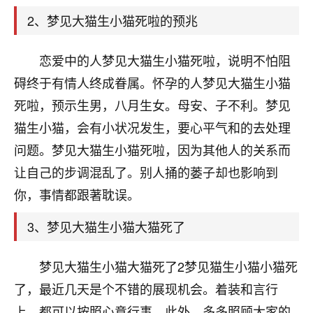
天爷会给你好好上一课的。一命二运三风水，
哪样不服都不行！
2、梦见大猫生小猫死啦的预兆
平安是福
：我也是每年找老师化太岁，看年
卦，认识老师3年了，都是缘分啊！
恋爱中的人梦见大猫生小猫死啦，说明不怕阻
19
碍终于有情人终成眷属。怀孕的人梦见大猫生小猫
17分钟前 来自湖北
死啦，预示生男，八月生女。母安、子不利。梦见
心若莲花
猫生小猫，会有小状况发生，要心平气和的去处理
我是做餐饮的，这两年，生意屡屡受挫，店开一家关
问题。梦见大猫生小猫死啦，因为其他人的关系而
一家，要么生意不好，生意好的就出事。前些年攒的
家底快败光了，真是倒霉！我也想找人看看到底怎么
让自己的步调混乱了。别人捅的蒌子却也影响到
回事？
你，事情都跟著耽误。
鹿森
：你可以找老师看看，人有时不服命不行
3、梦见大猫生小猫大猫死了
啊！
太阳当空赵
：我也做餐饮的，生意不算大，但
梦见大猫生小猫大猫死了2梦见猫生小猫小猫死
是我从找店开始都是找慧来老师跟进的，选
址、风水、还有开业日子，哪哪都看了，虽然
了，最近几天是个不错的展现机会。着装和言行
大环境不好，但是我家生意还可以，前几天又
上，都可以按照心意行事。此外，多多照顾大家的