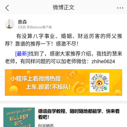
微博正文
鹿森
首页
热点
正文
2天前 来自iphone客户端
有没算八字事业、婚姻、财运厉害的师父推
荐？靠谱的推荐一下！感激不尽！
梦见猫生小猫大猫死了是什么预兆？
[最新]
找到了，感谢大家推荐介绍，我找的慧来
2026-07-05 18:16:48
29 2 赞
老师，有同样问题的可以加老师微信：zhihe0624