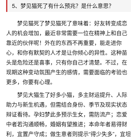
着我晋升有望，我半信半疑的按照老师建议，做了化
5、梦见猫死了有什么预兆？是什么意思？
太岁还有一个发钱粮，本来年前的人事调整，拖到年
后，我以为都没戏了，结果开年一上班，开会提拔升
职第一个就是我，职务无所谓，主要是底薪加了
梦见猫死了梦见猫死了意味着：好友转变成恋
3000，非常开心，无论如何，感恩感谢！🙏🏻
人的机会增加，最近非常需要一位在精神上和自己
靠近的伙伴呢！外在的东西不再重要，能走进你
鹿森
：恭喜升职加薪！！，请客吗？�
心，和你有默契的人才是让你倾心的异性。这种苗
32
12小时前 来自北京
头是危险还是喜事，只有你自己才清楚。不过，在
心心相印
现期这种变动氛围产生的感情，需要面临的考验也
我身体不太好，总是病病殃殃的，去检查又没什么大
更多，你要有心理。
问题，反正就是不舒服。中医西医看遍了，找不到问
梦见大猫生了好多小猫，多主财运提升、人际
题，后来无意中看到有人推荐慧来老师，跟老师聊过
之后，心情豁然开朗，也听老师建议，处理了一些因
助力与新生机遇，但需结合身份、季节及现实状态
果问题。今年以来，身体比以前好多，主要是心情好
辩证看待。孕妇梦此多预示生女，需防流产；恋爱
了，老师说境随心转，现在深有体会了。
中者若沟通顺畅，婚姻有望推进；本命年者易得财
鹿森
：是的，其实跟老师聊过之后，最大的感
利，宜置产守成；做生意者则提示“得少失多”，宜坦
触，首先就是心态会变好，万般皆是命，半点