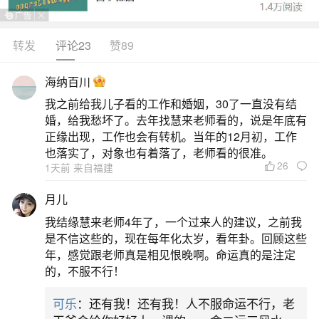
转发
评论23
赞89
生活中像梦见猫生小猫大猫死了是什么预兆？
都是很常见的问题，但是小问题不注意可能会引起
海纳百川
大麻烦，下面就这个问题给大家做一些解读：
我之前给我儿子看的工作和婚姻，30了一直没有结
婚，给我愁坏了。去年找慧来老师看的，说是年底有
1、梦见大猫生小猫大猫死了
正缘出现，工作也会有转机。当年的12月初，工作
也落实了，对象也有着落了，老师看的很准。
26
1天前 来自福建
2.情感解释：大猫和小猫可能代表你在梦中所
关心的人或事物。大猫生小猫可能表示你对某个人
月儿
或事物的期待和希望，而大猫死亡可能代表你对某
我结缘慧来老师4年了，一个过来人的建议，之前我
种失望或失去的感受。3.个人经历解释：大猫和小
是不信这些的，现在每年化太岁，看年卦。回顾这些
年，感觉跟老师真是相见恨晚啊。命运真的是注定
猫可能与你的个人经历相关。大猫生小猫可能表示
的，不服不行！
你在现实生活中经历了某种增长或变化，而大猫死
可乐
：还有我！还有我！人不服命运不行，老
亡可能代表你在某个方面经历了某种结束或失去。