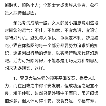
诚踏实、慎防小人；全职太太或家族从业者，象征
不由人！
贵人扶持但忌因。
9
1天前 来自四川
预兆考试成绩一般。女人梦见小猫崽说明这段
金白水清
时间您的运气：不佳，不如意，不宜急进，宜退守
我也想找老师看看，有没有人给个联系方式的啊？
等待好时机。避免与人争执，争执定不利。梦见猫
鹿森
：慧来老师微信：gjsy0624
吃小猫在你蓝图的每一个部分都要努力追求新的知
识，逐条列出行动的步骤，以实际行动来代替幻想
12
1天前 来自江西
吧。活力可扫除障碍，不能总是用巧克力和胡思乱
青春168
想来逃避现实，这样。
我也想要，我也想要！
1、梦见大猫生猫的预兆基础安泰，得贵人助
15
2天前 来自山西
力，而在困难之中得平安发展，但成功运之配置不
Jessica李
良，难于伸张，故然只是外强中干而已，虽苦闷烦
老师做不做超度法事？我想给我奶奶做超度，她今年
恼殊多，但大体可得平安，衣食充足，幸福有寿，
刚去世了。