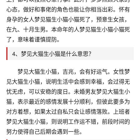
刚找老师做了补财库，希望财运更好一点！
心态，做好和事佬的角色也能让你相当出彩。怀有
18
2小时前 来自海南
身孕的女人梦见猫生小猫小猫死了，预意生女孩，
在九、十月生男。本命年的人梦见猫生小猫小猫死
梦醒时分
了，意味着谨慎提防。
我女儿高二叛逆，大半年不上学，一说她就要死要活
的，把我们两口子愁的不行，朋友给我推荐的慧来老
4、梦见大猫生小猫是什么意思？
师，一开始我是病急乱投医，这半年来，法事一个个
做完，我女儿跟变了个人一样，不期望她能考多好的
大学，只要能安安稳稳的把书读了，身体心理都健健
梦见大猫生小猫，吉兆，会有好运气。女性梦
康康的我就很知足了！
见大猫生小猫，说明生活中会感到幸福，会过得无
鹿森
：可怜天下父母心啊！
忧无虑，可以安稳的度日。未婚男友梦见大猫生小
猫，表示最近的感情发展十分顺利，但彼此要多为
16
3小时前 来自河北
对方着想，如果太过自私只会让感情落败。上班者
付深
梦见大猫生小猫，则说明工作运不错，前段时间的
我是公司人事调整，有升迁机会，但同时竞争的我们
努力使得自己后期会遇到一些。
三个，找老师的时候是抱着侥幸心理，没想到老师看