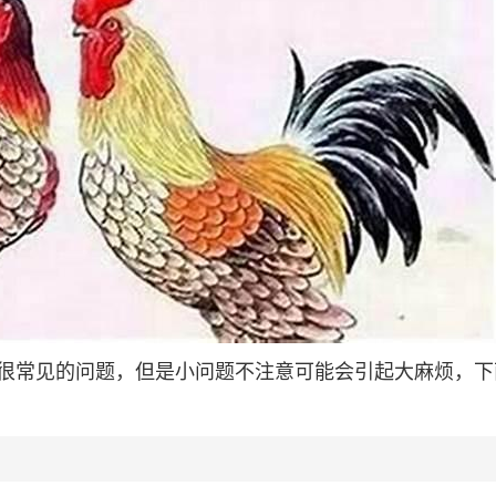
很常见的问题，但是小问题不注意可能会引起大麻烦，下