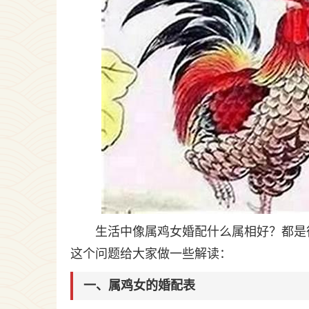
生活中像属鸡女婚配什么属相好？都是
这个问题给大家做一些解读：
一、属鸡女的婚配表