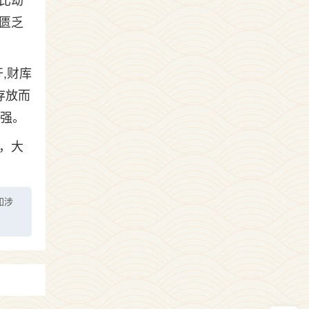
比劫
匮乏
,财库
存放而
增强。
，大
如涉