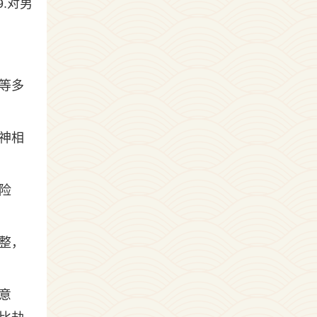
.对男
等多
神相
险
整，
意