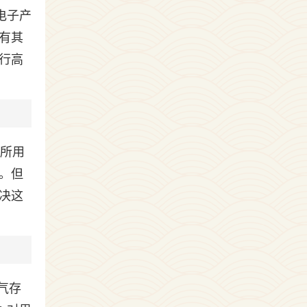
电子产
有其
行高
我所用
。但
决这
气存