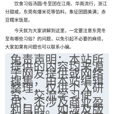
饮食习俗汤圆/冬至团在江南、华南流行，浙江
不由人！
分甜咸，东莞有爆米花等馅料，象征团圆美满；赤
9
1天前 来自四川
豆糯米饭是。
金白水清
今天就为大家讲解到这里，一定要注意东莞冬
我也想找老师看看，有没有人给个联系方式的啊？
至有哪些习俗？的问题，以免引起不必要的麻烦，
大家如果有问题也可以联系小编。
鹿森
：慧来老师微信：gjsy0624
免责声明：本站所
12
1天前 来自江西
提供的内容均来源
于网友提供或网络
青春168
搜集，由本站编辑
我也想要，我也想要！
整理，仅供个人研
15
2天前 来自山西
究、交流学习使
Jessica李
用，不涉及商业盈
利目的。如涉及版
老师做不做超度法事？我想给我奶奶做超度，她今年
刚去世了。