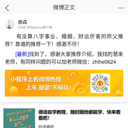
微博正文
鹿森
首页
热点
正文
2天前 来自iphone客户端
有没算八字事业、婚姻、财运厉害的师父推
荐？靠谱的推荐一下！感激不尽！
东莞冬至有哪些习俗？
[最新]
找到了，感谢大家推荐介绍，我找的慧来
2026-07-05 08:24:01
6 10 赞
老师，有同样问题的可以加老师微信：zhihe0624
生活中像东莞冬至有哪些习俗？都是很常见的
问题，但是小问题不注意可能会引起大麻烦，下面
就这个问题给大家做一些解读：
一、东莞冬至吃什么
咸丸：很多东莞人有冬至吃咸丸的习俗。东莞