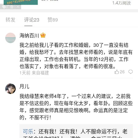
咸丸用糯米粉随意捏成团，不加馅。汤一般用虾
米、腊肉、鸡、蚝等熬成，还会放少量青菜，汤汁
转发
评论23
赞89
鲜美。在东莞埔田地区，咸汤丸很受欢迎，在寒冷
海纳百川
的冬至夜晚，人们会用鸡、排骨、瘦肉、蚝豉、鱿
我之前给我儿子看的工作和婚姻，30了一直没有结
鱼、瑶柱、虾米、冬菇熬成浓汤，把搓成手指粗细
婚，给我愁坏了。去年找慧来老师看的，说是年底有
的糯米条掰成小块投入汤锅，待滚时放进大白菜
正缘出现，工作也会有转机。当年的12月初，工作
也落实了，对象也有着落了，老师看的很准。
26
二、广东过冬至的风俗
1天前 来自福建
月儿
东莞：冬至有吃“冬团”的习俗，“冬团”有红白两
我结缘慧来老师4年了，一个过来人的建议，之前我
色，甜馅以爆米花、花生为主，象征人缘；咸馅以
是不信这些的，现在每年化太岁，看年卦。回顾这些
眉豆。
年，感觉跟老师真是相见恨晚啊。命运真的是注定
的，不服不行！
三、东莞冬至习俗都有哪些
可乐
：还有我！还有我！人不服命运不行，老