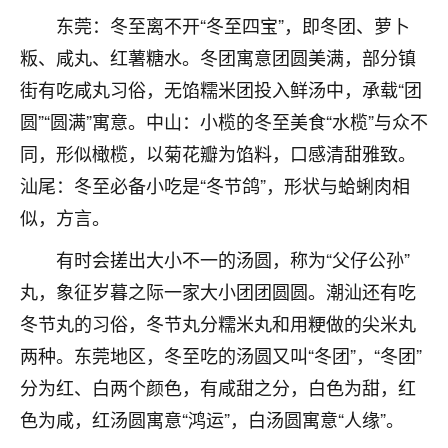
着我晋升有望，我半信半疑的按照老师建议，做了化
东莞：冬至离不开“冬至四宝”，即冬团、萝卜
太岁还有一个发钱粮，本来年前的人事调整，拖到年
后，我以为都没戏了，结果开年一上班，开会提拔升
粄、咸丸、红薯糖水。冬团寓意团圆美满，部分镇
职第一个就是我，职务无所谓，主要是底薪加了
街有吃咸丸习俗，无馅糯米团投入鲜汤中，承载“团
3000，非常开心，无论如何，感恩感谢！🙏🏻
圆”“圆满”寓意。中山：小榄的冬至美食“水榄”与众不
鹿森
：恭喜升职加薪！！，请客吗？�
同，形似橄榄，以菊花瓣为馅料，口感清甜雅致。
汕尾：冬至必备小吃是“冬节鸽”，形状与蛤蜊肉相
32
12小时前 来自北京
似，方言。
心心相印
有时会搓出大小不一的汤圆，称为“父仔公孙”
我身体不太好，总是病病殃殃的，去检查又没什么大
问题，反正就是不舒服。中医西医看遍了，找不到问
丸，象征岁暮之际一家大小团团圆圆。潮汕还有吃
题，后来无意中看到有人推荐慧来老师，跟老师聊过
冬节丸的习俗，冬节丸分糯米丸和用粳做的尖米丸
之后，心情豁然开朗，也听老师建议，处理了一些因
两种。东莞地区，冬至吃的汤圆又叫“冬团”，“冬团”
果问题。今年以来，身体比以前好多，主要是心情好
了，老师说境随心转，现在深有体会了。
分为红、白两个颜色，有咸甜之分，白色为甜，红
色为咸，红汤圆寓意“鸿运”，白汤圆寓意“人缘”。
鹿森
：是的，其实跟老师聊过之后，最大的感
触，首先就是心态会变好，万般皆是命，半点