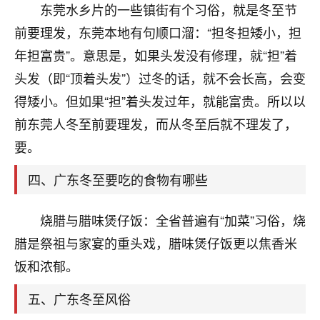
天爷会给你好好上一课的。一命二运三风水，
东莞水乡片的一些镇街有个习俗，就是冬至节
哪样不服都不行！
前要理发，东莞本地有句顺口溜：“担冬担矮小，担
平安是福
：我也是每年找老师化太岁，看年
卦，认识老师3年了，都是缘分啊！
年担富贵”。意思是，如果头发没有修理，就“担”着
头发（即“顶着头发”）过冬的话，就不会长高，会变
19
17分钟前 来自湖北
得矮小。但如果“担”着头发过年，就能富贵。所以以
心若莲花
前东莞人冬至前要理发，而从冬至后就不理发了，
我是做餐饮的，这两年，生意屡屡受挫，店开一家关
要。
一家，要么生意不好，生意好的就出事。前些年攒的
家底快败光了，真是倒霉！我也想找人看看到底怎么
四、广东冬至要吃的食物有哪些
回事？
烧腊与腊味煲仔饭：全省普遍有“加菜”习俗，烧
鹿森
：你可以找老师看看，人有时不服命不行
啊！
腊是祭祖与家宴的重头戏，腊味煲仔饭更以焦香米
太阳当空赵
：我也做餐饮的，生意不算大，但
饭和浓郁。
是我从找店开始都是找慧来老师跟进的，选
址、风水、还有开业日子，哪哪都看了，虽然
五、广东冬至风俗
大环境不好，但是我家生意还可以，前几天又