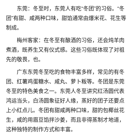
刚找老师做了补财库，希望财运更好一点！
东莞：冬至时，东莞人有吃“冬团”的习俗。“冬
18
2小时前 来自海南
团”有甜、咸两种口味，甜馅通常由爆米花、花生等
制成。
梦醒时分
我女儿高二叛逆，大半年不上学，一说她就要死要活
梅州客家：在冬至有酿酒的习俗，还会炖羊肉
的，把我们两口子愁的不行，朋友给我推荐的慧来老
煮酒，既养生又有仪式感。这些习俗既体现了对祖
师，一开始我是病急乱投医，这半年来，法事一个个
做完，我女儿跟变了个人一样，不期望她能考多好的
先的敬畏，也。
大学，只要能安安稳稳的把书读了，身体心理都健健
广东东莞冬至吃的食物丰富多样，常见的有冬
康康的我就很知足了！
团、红薯鸡蛋糖水、咸丸、萝卜粄等。冬团是东莞
鹿森
：可怜天下父母心啊！
冬至的特色美食之一。东莞人冬至讲究红汤圆代表
16
3小时前 来自河北
鸿运当头，白汤圆象征好人缘，蒸好的团子还要点
上小红点儿。冬团有甜咸两种口味，甜的包椰丝花
付深
生，咸的用眉豆馅拌沙姜，而且非得蒸制才地道，
我是公司人事调整，有升迁机会，但同时竞争的我们
三个，找老师的时候是抱着侥幸心理，没想到老师看
这种独特的制作方式和丰富。