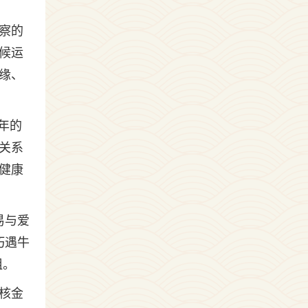
察的
候运
缘、
一年的
关系
健康
易与爱
巧遇牛
阻。
核金