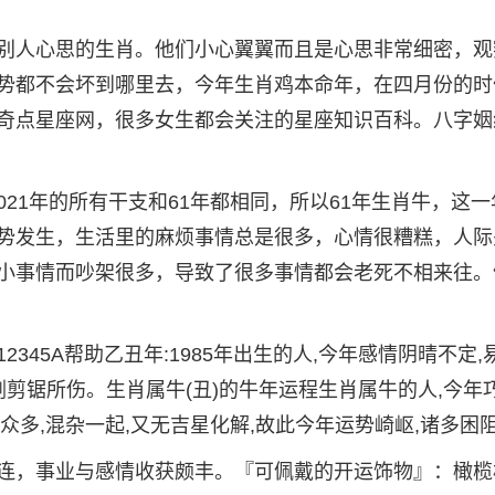
别人心思的生肖。他们小心翼翼而且是心思非常细密，观
势都不会坏到哪里去，今年生肖鸡本命年，在四月份的时
奇点星座网，很多女生都会关注的星座知识百科。八字姻
2021年的所有干支和61年都相同，所以61年生肖牛，这
势发生，生活里的麻烦事情总是很多，心情很糟糕，人际
小事情而吵架很多，导致了很多事情都会老死不相来往。
345A帮助乙丑年:1985年出生的人,今年感情阴晴不定,
剑剪锯所伤。生肖属牛(丑)的牛年运程生肖属牛的人,今年
星众多,混杂一起,又无吉星化解,故此今年运势崎岖,诸多困
连，事业与感情收获颇丰。『可佩戴的开运饰物』：橄榄