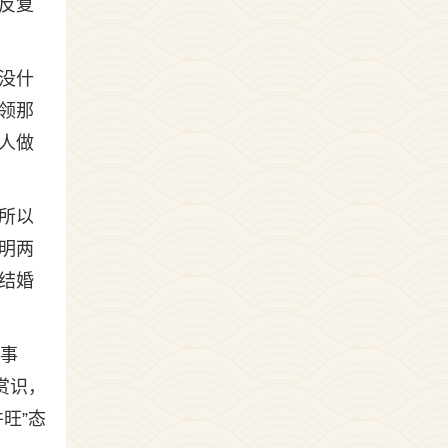
反复
没什
领那
人做
所以
明两
结婚
，事
赏识，
旺”态