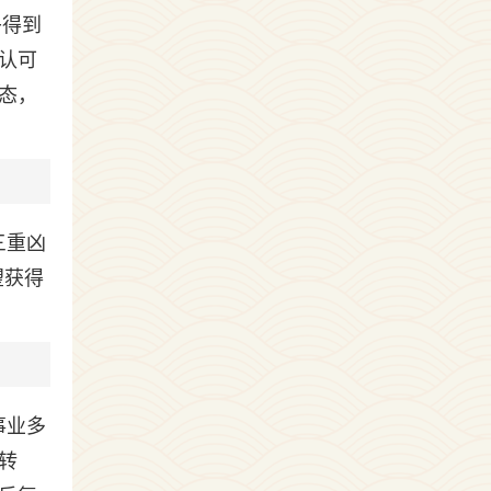
乎得到
认可
态，
三重凶
望获得
事业多
转