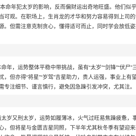
不受本命年犯太岁的影响，反而偏财运出奇地旺盛。他们似
当可观。在职场上，生肖龙的才华和努力容易得到上司的
源。但需注意克制贪心，懂得适可而止，同时学会放低姿
本命年，运势整体平稳中带挑战，虽有“太岁”“剑锋”“伏尸”
，但亦得“将星”“岁驾”吉星助力，贵人运强，事业上有
需专注细节、谨言慎行，避免因急躁引发冲突，尤其注。
年，值太岁又刑太岁，运势如履薄冰，火气过旺易焦躁疲惫，
心，但将星与金匮吉星同照，下半年尤其秋冬季有望迎来