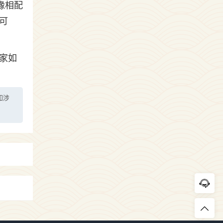
缘相配
可
家如
如涉