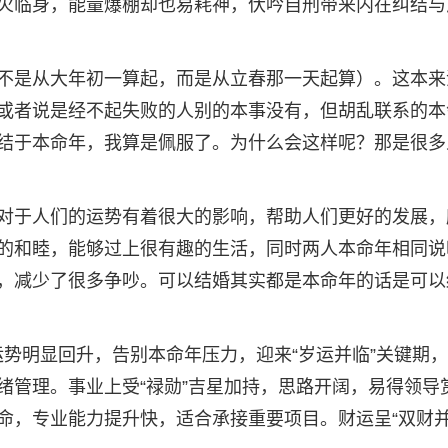
火临身，能量爆棚却也易耗神，伏吟自刑带来内在纠结与
不是从大年初一算起，而是从立春那一天起算）。这本来
或者说是经不起失败的人别的本事没有，但胡乱联系的本
结于本命年，我算是佩服了。为什么会这样呢？那是很多
对于人们的运势有着很大的影响，帮助人们更好的发展，
的和睦，能够过上很有趣的生活，同时两人本命年相同说
，减少了很多争吵。可以结婚其实都是本命年的话是可以
体运势明显回升，告别本命年压力，迎来“岁运并临”关键期
绪管理。事业上受“禄勋”吉星加持，思路开阔，易得领导
命，专业能力提升快，适合承接重要项目。财运呈“双财并