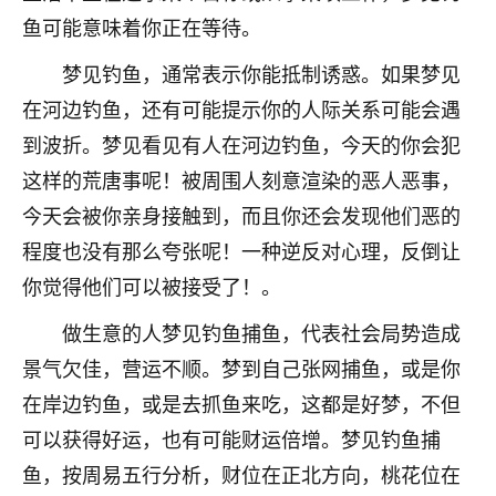
不由人！
鱼可能意味着你正在等待。
梦见钓鱼，通常表示你能抵制诱惑。如果梦见
9
1天前 来自四川
在河边钓鱼，还有可能提示你的人际关系可能会遇
金白水清
到波折。梦见看见有人在河边钓鱼，今天的你会犯
我也想找老师看看，有没有人给个联系方式的啊？
这样的荒唐事呢！被周围人刻意渲染的恶人恶事，
鹿森
：慧来老师微信：gjsy0624
今天会被你亲身接触到，而且你还会发现他们恶的
程度也没有那么夸张呢！一种逆反对心理，反倒让
12
1天前 来自江西
你觉得他们可以被接受了！。
青春168
做生意的人梦见钓鱼捕鱼，代表社会局势造成
我也想要，我也想要！
15
景气欠佳，营运不顺。梦到自己张网捕鱼，或是你
2天前 来自山西
在岸边钓鱼，或是去抓鱼来吃，这都是好梦，不但
Jessica李
可以获得好运，也有可能财运倍增。梦见钓鱼捕
老师做不做超度法事？我想给我奶奶做超度，她今年
鱼，按周易五行分析，财位在正北方向，桃花位在
刚去世了。