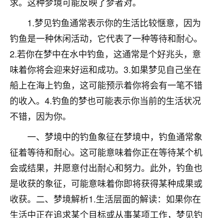
求。这种梦境可能反映了梦者对。
着我晋升有望，我半信半疑的按照老师建议，做了化
太岁还有一个发钱粮，本来年前的人事调整，拖到年
1.梦见钓鱼通常表示你的生活比较惬意，因为
后，我以为都没戏了，结果开年一上班，开会提拔升
职第一个就是我，职务无所谓，主要是底薪加了
钓鱼是一种休闲活动，它代表了一种等待和耐心。
3000，非常开心，无论如何，感恩感谢！🙏🏻
2.若你在梦中在水中钓鱼，这通常是个好兆头，意
味着你将会迎来好运和成功。3.如果梦见自己坐在
鹿森
：恭喜升职加薪！！，请客吗？�
船上在海上钓鱼，这可能预示着你将会有一笔不错
32
12小时前 来自北京
的收入。4.钓鱼的梦也可能表示你当前的生活状况
心心相印
不错，因为你。
我身体不太好，总是病病殃殃的，去检查又没什么大
一、梦境中的钓鱼象征在梦境中，钓鱼通常象
问题，反正就是不舒服。中医西医看遍了，找不到问
题，后来无意中看到有人推荐慧来老师，跟老师聊过
征着等待和耐心。这可能意味着你正在等待某个机
之后，心情豁然开朗，也听老师建议，处理了一些因
会或结果，并愿意付出耐心和努力。此外，钓鱼也
果问题。今年以来，身体比以前好多，主要是心情好
是收获的象征，可能意味着你即将获得某种成果或
了，老师说境随心转，现在深有体会了。
收获。二、梦境解析1.生活层面的解读：如果你在
鹿森
：是的，其实跟老师聊过之后，最大的感
生活中正在追求某个目标或从事某项工作，梦见钓
触，首先就是心态会变好，万般皆是命，半点