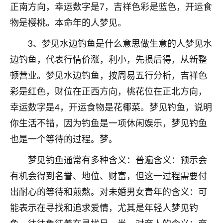
正南方向，幸运数字是7，吉祥色彩是蓝色，开运食
七零老顽童
：我母亲前年离世，刚开始我经常
物是樱桃。本命年的人梦见。
做梦梦见她，后来也是朋友介绍，找到慧来老
师，安排了超度法事，做梦再也没有梦到过
3、梦见水边钓鱼是什么意思做生意的人梦见水
了，一开始是半信半疑的，图个心安，给亡母
边钓鱼，代表行情价涨，利小，先损后得，从新整
超度，现在看来，人不信也不行。
顿营业。梦见水边钓鱼，按周易五行分析，吉祥色
11
2天前 来自云南
彩是红色，财位在正西方向，桃花位在正北方向，
优秀的张同学
幸运数字是4，开运食物是花椰菜。梦见钓鱼，说明
老师收徒吗？？我对这些很感兴趣
你生活不错，因为钓鱼是一项休闲娱乐，梦见钓鱼
15
2天前 来自山西
也是一个等待的过程。梦。
梦见钓鱼通常有多种含义：普遍含义：预示会
有机会得到名誉、地位、财富，但这一过程需要付
出耐心的等待和煎熬。对未婚男女青年的含义：可
能表示在寻找和追求爱情，尤其是年轻人梦见钓