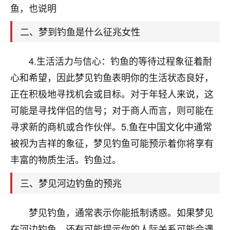
天爷会给你好好上一课的。一命二运三风水，
鱼，也说明
哪样不服都不行！
平安是福
：我也是每年找老师化太岁，看年
二、梦到钓鱼是什么征兆女性
卦，认识老师3年了，都是缘分啊！
19
4.生活活力与信心：钓鱼的等待过程象征着耐
17分钟前 来自湖北
心和希望，因此梦见钓鱼表明你的生活状态良好，
心若莲花
正在积极地寻找机会或目标。对于年轻人来说，这
我是做餐饮的，这两年，生意屡屡受挫，店开一家关
可能是寻找伴侣的信号；对于商人而言，则可能在
一家，要么生意不好，生意好的就出事。前些年攒的
家底快败光了，真是倒霉！我也想找人看看到底怎么
寻求新的商机或合作伙伴。5.鱼在中国文化中通常
回事？
被视为吉祥的象征，梦见钓鱼可能预示着你将享有
鹿森
：你可以找老师看看，人有时不服命不行
丰富的物质生活。钓鱼过。
啊！
三、梦见河边钓鱼的预兆
太阳当空赵
：我也做餐饮的，生意不算大，但
是我从找店开始都是找慧来老师跟进的，选
址、风水、还有开业日子，哪哪都看了，虽然
梦见钓鱼，通常表示你能抵制诱惑。如果梦见
大环境不好，但是我家生意还可以，前几天又
在河边钓鱼，还有可能提示你的人际关系可能会遇