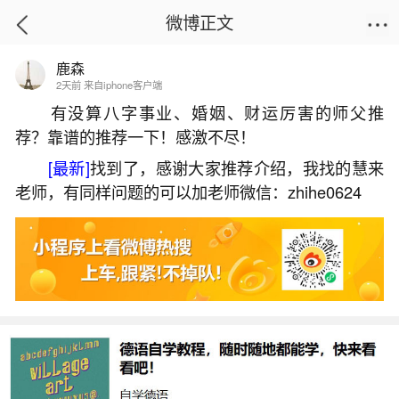
微博正文
鹿森
首页
运势
正文
2天前 来自iphone客户端
有没算八字事业、婚姻、财运厉害的师父推
荐？靠谱的推荐一下！感激不尽！
梦见岸边钓鱼啥意思？
[最新]
找到了，感谢大家推荐介绍，我找的慧来
2026-07-04 17:41:18
6 8 赞
老师，有同样问题的可以加老师微信：zhihe0624