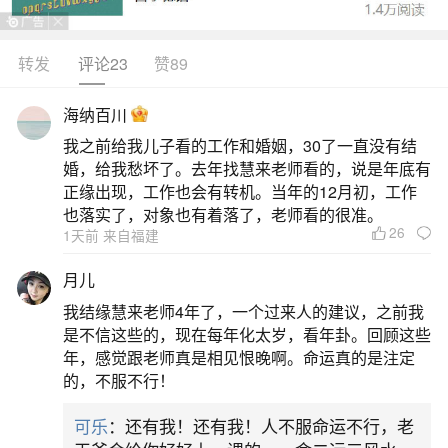
转发
评论23
赞89
生活中像梦见岸边钓鱼啥意思？都是很常见的
问题，但是小问题不注意可能会引起大麻烦，下面
海纳百川
就这个问题给大家做一些解读：
我之前给我儿子看的工作和婚姻，30了一直没有结
婚，给我愁坏了。去年找慧来老师看的，说是年底有
一、梦见在湖边钓鱼的预兆
正缘出现，工作也会有转机。当年的12月初，工作
也落实了，对象也有着落了，老师看的很准。
26
1天前 来自福建
3、梦见在湖边钓鱼是什么意思梦见钓鱼，通常
表示你能抵制诱惑。如果梦见在河边钓鱼，还有可
月儿
能提示你的人际关系可能会遇到波折。做生意的人
我结缘慧来老师4年了，一个过来人的建议，之前我
梦见在湖边钓鱼，代表宜守不可大投资，可得财
是不信这些的，现在每年化太岁，看年卦。回顾这些
年，感觉跟老师真是相见恨晚啊。命运真的是注定
利，南方为佳。本命年的人梦见在湖边钓鱼，意味
的，不服不行！
着喜气洋洋诸事如意顺利。梦见钓鱼，说明你生活
可乐
：还有我！还有我！人不服命运不行，老
不错，因为钓鱼的一个等待的过程，所以梦中钓