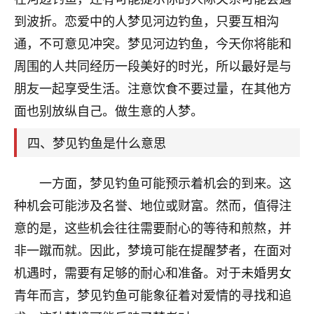
刚找老师做了补财库，希望财运更好一点！
到波折。恋爱中的人梦见河边钓鱼，只要互相沟
18
2小时前 来自海南
通，不可意见冲突。梦见河边钓鱼，今天你将能和
周围的人共同经历一段美好的时光，所以最好是与
梦醒时分
朋友一起享受生活。注意饮食不要过量，在其他方
我女儿高二叛逆，大半年不上学，一说她就要死要活
的，把我们两口子愁的不行，朋友给我推荐的慧来老
面也别放纵自己。做生意的人梦。
师，一开始我是病急乱投医，这半年来，法事一个个
做完，我女儿跟变了个人一样，不期望她能考多好的
四、梦见钓鱼是什么意思
大学，只要能安安稳稳的把书读了，身体心理都健健
康康的我就很知足了！
一方面，梦见钓鱼可能预示着机会的到来。这
鹿森
：可怜天下父母心啊！
种机会可能涉及名誉、地位或财富。然而，值得注
意的是，这些机会往往需要耐心的等待和煎熬，并
16
3小时前 来自河北
非一蹴而就。因此，梦境可能在提醒梦者，在面对
付深
机遇时，需要有足够的耐心和准备。对于未婚男女
我是公司人事调整，有升迁机会，但同时竞争的我们
青年而言，梦见钓鱼可能象征着对爱情的寻找和追
三个，找老师的时候是抱着侥幸心理，没想到老师看