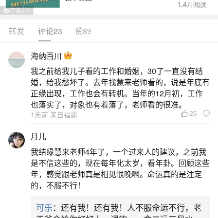
说，本命年是一个特殊的年份，需要格外小心谨
慎。本文将探讨属龙人在本命年需要注意的事项，
转发
评论23
赞89
以及一些传统习俗和建议，帮助他们平稳度过这一
海纳百川
年。深入了解天干地支的纪年法天干地支的纪年法
我之前给我儿子看的工作和婚姻，30了一直没有结
是古代中国的一种纪年方式，由十个天干和十二个
婚，给我愁坏了。去年找慧来老师看的，说是年底有
地支组合而成，形成一个六十年的循环周期。了解
正缘出现，工作也会有转机。当年的12月初，工作
也落实了，对象也有着落了，老师看的很准。
天干地支的起源和与
26
1天前 来自福建
2、龙本命年是哪一年
月儿
我结缘慧来老师4年了，一个过来人的建议，之前我
龙本命年对应的公历年份包括2000年、2012
是不信这些的，现在每年化太岁，看年卦。回顾这些
年、2024年、2036年、2048年等，每隔12年出现
年，感觉跟老师真是相见恨晚啊。命运真的是注定
的，不服不行！
一次。具体来说：2000年：是21世纪第一个龙年，
对于在这一年出生的人来说，他们的本命年就是龙
可乐
：还有我！还有我！人不服命运不行，老