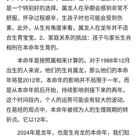
不由人！
是一个特别好的选择。属龙人在孕期会感到非常不
舒服，怀孕过程艰辛，生孩子时也可能会受到伤
9
1天前 来自四川
害。此外，从生肖角度来看，属龙人在龙年并不适
金白水清
合生育宝宝。2、家庭关系的挑战：孩子与家长生肖
我也想找老师看看，有没有人给个联系方式的啊？
相刑在本命年生育的。
鹿森
：慧来老师微信：gjsy0624
本命年是按照属相来计算的。对于1988年12月
出生的人来说，他们的生肖属龙，那么他们的本命
12
1天前 来自江西
年将是2012年。本命年的影响并不局限于一年，而
青春168
是从本命年前后开始，持续影响到接下来的两年。
我也想要，我也想要！
这个时间段内，个人的运势可能会有较大的波动。
15
2天前 来自山西
在易经的观点中，本命年被视为人的生理周期的转
Jessica李
折点。它以12年。
老师做不做超度法事？我想给我奶奶做超度，她今年
2024年是龙年，也是生肖龙的本命年，我们知
刚去世了。