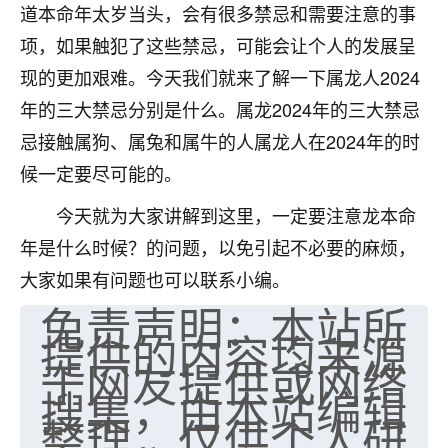
道本命年太岁当头，会有很多禁忌和需要注意的事
七零老顽童
：我母亲前年离世，刚开始我经常
项，如果触犯了这些禁忌，可能会让个人的发展呈
做梦梦见她，后来也是朋友介绍，找到慧来老
师，安排了超度法事，做梦再也没有梦到过
现的更加艰难。今天我们就来了解一下属龙人2024
了，一开始是半信半疑的，图个心安，给亡母
年的三大禁忌分别是什么。属龙2024年的三大禁忌
超度，现在看来，人不信也不行。
忌接触属狗、属兔和属牛的人属龙人在2024年的时
11
2天前 来自云南
候一定要尽可能的。
优秀的张同学
今天就为大家讲解到这里，一定要注意龙本命
老师收徒吗？？我对这些很感兴趣
年是什么时候？的问题，以免引起不必要的麻烦，
15
2天前 来自山西
大家如果有问题也可以联系小编。
免责声明：本站所
提供的内容均来源
于网友提供或网络
搜集，由本站编辑
整理，仅供个人研