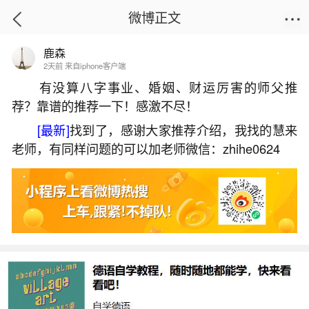
微博正文
鹿森
首页
热点
正文
2天前 来自iphone客户端
有没算八字事业、婚姻、财运厉害的师父推
荐？靠谱的推荐一下！感激不尽！
龙本命年是什么时候？
[最新]
找到了，感谢大家推荐介绍，我找的慧来
2026-07-04 15:50:28
26 5 赞
老师，有同样问题的可以加老师微信：zhihe0624
生活中像龙本命年是什么时候？都是很常见的
问题，但是小问题不注意可能会引起大麻烦，下面
就这个问题给大家做一些解读：
1、属龙六十岁本命年注意什么
2024年是属龙人的本命年，对于属龙的人来