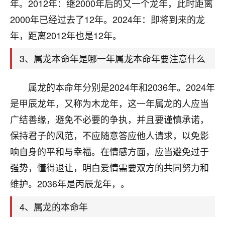
天爷会给你好好上一课的。一命二运三风水，
年。2012年：继2000年后的又一个龙年，此时距离
哪样不服都不行！
2000年已经过去了12年。2024年：即将到来的龙
平安是福
：我也是每年找老师化太岁，看年
年，距离2012年也是12年。
卦，认识老师3年了，都是缘分啊！
3、属龙本命年是哪一年属龙本命年要注意什么
19
17分钟前 来自湖北
心若莲花
属龙的本命年分别是2024年和2036年。2024年
我是做餐饮的，这两年，生意屡屡受挫，店开一家关
是甲辰龙年，又称为木龙年，这一年属龙的人应当
一家，要么生意不好，生意好的就出事。前些年攒的
广结善缘，避免不必要的争执，并且要谨慎承诺，
家底快败光了，真是倒霉！我也想找人看看到底怎么
回事？
保持君子的风范，不应随意答应他人请求，以免影
响自身的平和与幸福。在情感方面，应当避免过于
鹿森
：你可以找老师看看，人有时不服命不行
强势，懂得退让，明白爱情需要双方的共同努力和
啊！
太阳当空赵
：我也做餐饮的，生意不算大，但
维护。2036年是丙辰龙年，。
是我从找店开始都是找慧来老师跟进的，选
址、风水、还有开业日子，哪哪都看了，虽然
4、属龙的本命年
大环境不好，但是我家生意还可以，前几天又