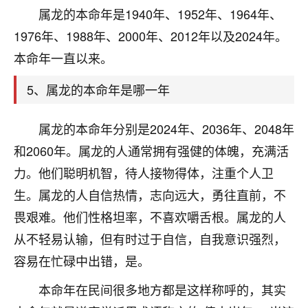
刚找老师做了补财库，希望财运更好一点！
属龙的本命年是1940年、1952年、1964年、
18
1976年、1988年、2000年、2012年以及2024年。
2小时前 来自海南
本命年一直以来。
梦醒时分
我女儿高二叛逆，大半年不上学，一说她就要死要活
5、属龙的本命年是哪一年
的，把我们两口子愁的不行，朋友给我推荐的慧来老
师，一开始我是病急乱投医，这半年来，法事一个个
属龙的本命年分别是2024年、2036年、2048年
做完，我女儿跟变了个人一样，不期望她能考多好的
大学，只要能安安稳稳的把书读了，身体心理都健健
和2060年。属龙的人通常拥有强健的体魄，充满活
康康的我就很知足了！
力。他们聪明机智，待人接物得体，注重个人卫
生。属龙的人自信热情，志向远大，勇往直前，不
鹿森
：可怜天下父母心啊！
畏艰难。他们性格坦率，不喜欢嚼舌根。属龙的人
16
3小时前 来自河北
从不轻易认输，但有时过于自信，自我意识强烈，
付深
容易在忙碌中出错，是。
我是公司人事调整，有升迁机会，但同时竞争的我们
本命年在民间很多地方都是这样称呼的，其实
三个，找老师的时候是抱着侥幸心理，没想到老师看