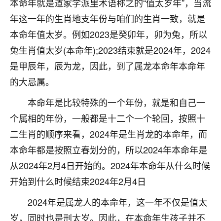
本命年就是道家学派里术语称之的“值太岁年”，当流
着我晋升有望，我半信半疑的按照老师建议，做了化
太岁还有一个发钱粮，本来年前的人事调整，拖到年
年这一年的生肖地支年份与咱们的生肖一致，就是
后，我以为都没戏了，结果开年一上班，开会提拔升
本命年值太岁。例如2023是癸卯年，卯为兔，所以
职第一个就是我，职务无所谓，主要是底薪加了
3000，非常开心，无论如何，感恩感谢！🙏🏻
兔生肖值太岁(本命年);2023结束就是2024年，2024
是甲辰年，辰为龙，因此，到了属龙本命年本命年
鹿森
：恭喜升职加薪！！，请客吗？�
的大忌属。
32
12小时前 来自北京
本命年是比较特殊的一个年份，就是和自己一
心心相印
个属相的年份，一般都是十二个一个轮回，按照十
我身体不太好，总是病病殃殃的，去检查又没什么大
二生肖的顺序来看，2024年是生肖龙的本命年，而
问题，反正就是不舒服。中医西医看遍了，找不到问
本命年都是按照立春划分的，所以2024年本命年是
题，后来无意中看到有人推荐慧来老师，跟老师聊过
之后，心情豁然开朗，也听老师建议，处理了一些因
从2024年2月4日开始的。2024年本命年从什么时候
果问题。今年以来，身体比以前好多，主要是心情好
开始到什么时候结束2024年2月4日
了，老师说境随心转，现在深有体会了。
2024年是属龙人的本命年，这一年不仅是值太
鹿森
：是的，其实跟老师聊过之后，最大的感
岁，同时也是刑太岁。因此，在本命年生孩子并不
触，首先就是心态会变好，万般皆是命，半点