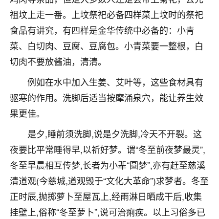
刚找老师做了补财库，希望财运更好一点！
祖坟上走一番。上坟祭祀必备四样菜上坟时的祭祀
18
2小时前 来自海南
食品有讲究，有四样是金华传统中必备的：小青
菜、白切肉、豆腐、豆腐包。小青菜要一整根，白
梦醒时分
切肉不要放酱油，清清。
我女儿高二叛逆，大半年不上学，一说她就要死要活
的，把我们两口子愁的不行，朋友给我推荐的慧来老
例如在水中加入生姜、艾叶等，这些食材具有
师，一开始我是病急乱投医，这半年来，法事一个个
做完，我女儿跟变了个人一样，不期望她能考多好的
驱寒的作用。洗脚后适当按摩涌泉穴，能让养生效
大学，只要能安安稳稳的把书读了，身体心理都健健
果更佳。
康康的我就很知足了！
是夕,睡前须洗脚,说是夕洗脚,冷天不开裂。这
鹿森
：可怜天下父母心啊！
夜要比平常睡得早,以祈好梦。谓“冬至前夜梦最灵”,
16
3小时前 来自河北
冬至早晨相互传梦,长者为小辈“圆梦”,亦有赶至慈溪
清道观(今慈城,道观毁于“文化大革命”)求梦者。冬至
付深
正时辰,抛掷萝卜至屋瓦上,经雨淋日晒成干后,收集
我是公司人事调整，有升迁机会，但同时竞争的我们
三个，找老师的时候是抱着侥幸心理，没想到老师看
挂壁上,俗称“冬至萝卜”,说可治痢疾。以上习俗多已