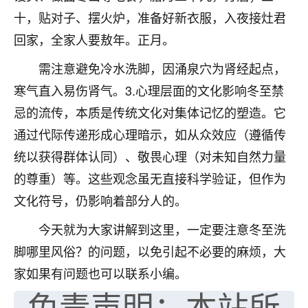
十，贴对子、摆火炉，准备好新衣服，入夜接灶君
七零老顽童
：我母亲前年离世，刚开始我经常
做梦梦见她，后来也是朋友介绍，找到慧来老
回家，全家人要敖年。正月。
师，安排了超度法事，做梦再也没有梦到过
需注意避免冷水洗脚，因涌泉穴为肾经起点，
了，一开始是半信半疑的，图个心安，给亡母
超度，现在看来，人不信也不行。
寒气直入易伤肾气。3.心理层面的文化影响冬至禁
忌的流传，本质是传统文化对集体记忆的塑造。它
11
2天前 来自云南
通过代际传递形成心理暗示，如从众效应（遵循传
优秀的张同学
统以获得群体认同）、敬畏心理（对未知自然力量
老师收徒吗？？我对这些很感兴趣
的尊重）等。这些观念虽无直接科学验证，但作为
15
2天前 来自山西
文化符号，仍影响着部分人的。
今天就为大家讲解到这里，一定要注意冬至洗
脚哪里风俗？的问题，以免引起不必要的麻烦，大
家如果有问题也可以联系小编。
免责声明：本站所