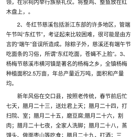
领，在宗祠内举行族祭礼仪。将整鸡、整鱼放在红
不由人！
木盘上，。
9
1天前 来自四川
2、冬红节慈溪包括浙江东部的许多地区，管端
午节叫“东红节”，考证起来比较困难，很可能是由方
金白水清
言的“端午”音误所造成。除粽子外，慈溪还有端午节
我也想找老师看看，有没有人给个联系方式的啊？
吃面条的习俗，所谓“东红吃面，苍蝇不上脸”。3、
鹿森
：慧来老师微信：gjsy0624
杨梅节慈溪市横河镇是著名的杨梅之乡，全镇杨梅
12
1天前 来自江西
种植面积2.5万亩，年总产量近万吨，面积和产量
均。
青春168
我也想要，我也想要！
新年风俗在交口县，按照老传统，春节前后忙
15
2天前 来自山西
七天，腊月二十三，送灶君上天；腊月二十四，打
Jessica李
扫院、室；腊月二十五，磨豆腐;腊月二十六，割
老师做不做超度法事？我想给我奶奶做超度，她今年
肉；腊月二十七夜，全家人洗脚；腊月二十八，蒸
刚去世了。
馒头、做面枣山等吃食；腊月二十九，打酒；三