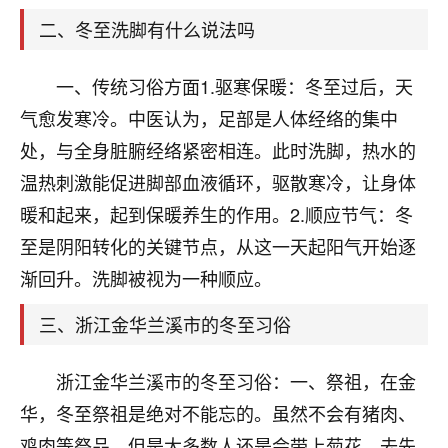
天爷会给你好好上一课的。一命二运三风水，
哪样不服都不行！
二、冬至洗脚有什么说法吗
平安是福
：我也是每年找老师化太岁，看年
卦，认识老师3年了，都是缘分啊！
一、传统习俗方面1.驱寒保暖：冬至过后，天
19
气愈发寒冷。中医认为，足部是人体经络的集中
17分钟前 来自湖北
处，与全身脏腑经络紧密相连。此时洗脚，热水的
心若莲花
温热刺激能促进脚部血液循环，驱散寒冷，让身体
我是做餐饮的，这两年，生意屡屡受挫，店开一家关
暖和起来，起到保暖养生的作用。2.顺应节气：冬
一家，要么生意不好，生意好的就出事。前些年攒的
家底快败光了，真是倒霉！我也想找人看看到底怎么
至是阴阳转化的关键节点，从这一天起阳气开始逐
回事？
渐回升。洗脚被视为一种顺应。
鹿森
：你可以找老师看看，人有时不服命不行
三、浙江金华兰溪市的冬至习俗
啊！
太阳当空赵
：我也做餐饮的，生意不算大，但
浙江金华兰溪市的冬至习俗：一、祭祖，在金
是我从找店开始都是找慧来老师跟进的，选
址、风水、还有开业日子，哪哪都看了，虽然
华，冬至祭祖是绝对不能忘的。虽然不会有猪肉、
大环境不好，但是我家生意还可以，前几天又
鸡肉等祭品，但是大多数人还是会带上菊花，去先