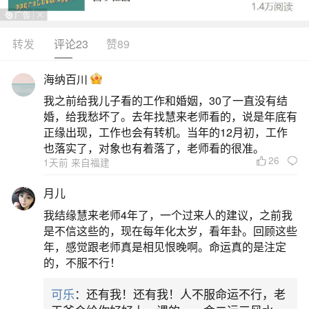
转发
评论23
赞89
生活中像冬至洗脚哪里风俗？都是很常见的问
题，但是小问题不注意可能会引起大麻烦，下面就
海纳百川
这个问题给大家做一些解读：
我之前给我儿子看的工作和婚姻，30了一直没有结
婚，给我愁坏了。去年找慧来老师看的，说是年底有
一、冬至洗脚是吉兆吗
正缘出现，工作也会有转机。当年的12月初，工作
也落实了，对象也有着落了，老师看的很准。
26
1天前 来自福建
冬至用温水洗脚是吉兆。在传统习俗里，冬至
用冷水洗脚是禁忌。因为冬至时节阳气较弱，使用
月儿
冷水洗脚容易使寒邪入侵人体，进而引发身体不
我结缘慧来老师4年了，一个过来人的建议，之前我
适。然而，用温水泡脚则是吉祥的象征。若在温水
是不信这些的，现在每年化太岁，看年卦。回顾这些
年，感觉跟老师真是相见恨晚啊。命运真的是注定
中加入艾叶、生姜等药材，能起到温经散寒、促进
的，不服不行！
血液循环的作用，这与“冬藏养阳”的养生智慧相契
可乐
：还有我！还有我！人不服命运不行，老
合。部分地区，比如浙江金华，有冬至泡脚防