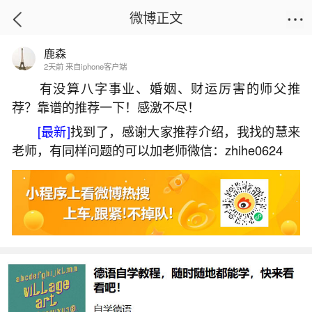
微博正文
鹿森
首页
运势
正文
2天前 来自iphone客户端
有没算八字事业、婚姻、财运厉害的师父推
荐？靠谱的推荐一下！感激不尽！
冬至洗脚哪里风俗？
[最新]
找到了，感谢大家推荐介绍，我找的慧来
2026-07-04 14:12:07
3 10 赞
老师，有同样问题的可以加老师微信：zhihe0624