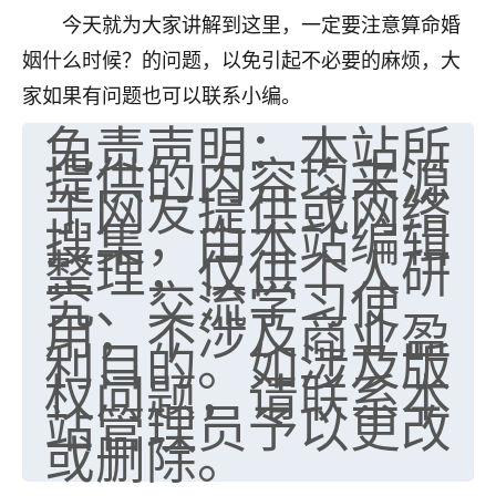
今天就为大家讲解到这里，一定要注意算命婚
七零老顽童
：我母亲前年离世，刚开始我经常
做梦梦见她，后来也是朋友介绍，找到慧来老
姻什么时候？的问题，以免引起不必要的麻烦，大
师，安排了超度法事，做梦再也没有梦到过
家如果有问题也可以联系小编。
了，一开始是半信半疑的，图个心安，给亡母
免责声明：本站所
超度，现在看来，人不信也不行。
提供的内容均来源
11
于网友提供或网络
2天前 来自云南
搜集，由本站编辑
优秀的张同学
整理，仅供个人研
老师收徒吗？？我对这些很感兴趣
究、交流学习使
15
2天前 来自山西
用，不涉及商业盈
利目的。如涉及版
权问题，请联系本
站管理员予以更改
或删除。