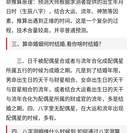
天爷会给你好好上一课的。一命二运三风水，
命推算原理：预测大师根据求测者提供的出生年月
哪样不服都不行！
日时（生辰八字），结合大运、流年、神煞等因
平安是福
：我也是每年找老师化太岁，看年
素，推算出遇到正缘的时间。这是一个复杂的过
卦，认识老师3年了，都是缘分啊！
程，技术含量较高，并非普通预测。
19
17分钟前 来自湖北
三、算命婚姻何时结婚,看你啥时结婚？
心若莲花
我是做餐饮的，这两年，生意屡屡受挫，店开一家关
三、日干被配偶星合或者与流年合化成配偶星
一家，要么生意不好，生意好的就出事。前些年攒的
所属五行的时候为成婚之期。凡是到了结婚年限，
家底快败光了，真是倒霉！我也想找人看看到底怎么
回事？
男命出生日的天干与财星相合、女命出生日的天干
与官星相合的流年，或者结合大运看出生日的天干
鹿森
：你可以找老师看看，人有时不服命不行
与流年合化为配偶星所属的财或官的流年，多是结
啊！
太阳当空赵
：我也做餐饮的，生意不算大，但
婚之期。四、八字里无配偶星，在大运和流年出现
是我从找店开始都是找慧来老师跟进的，选
配偶星的时候，多有。
址、风水、还有开业日子，哪哪都看了，虽然
大环境不好，但是我家生意还可以，前几天又
四、八字测姻缘什么时候到,如何通过八字测算