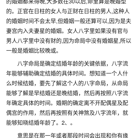
的婚姻都来得晚,大多数在30以后,命里算是晚婚型
着我晋升有望，我半信半疑的按照老师建议，做了化
太岁还有一个发钱粮，本来年前的人事调整，拖到年
的。正官在日柱的女人与正财在日柱的男人,这种人
后，我以为都没戏了，结果开年一上班，开会提拔升
的婚姻时间不会太早,但婚姻一般还算可以,因为是夫
职第一个就是我，职务无所谓，主要是底薪加了
3000，非常开心，无论如何，感恩感谢！🙏🏻
妻宫内入夫妻星的婚姻。女人八字里如果没有官与
男人八字里中没有财的,因为命局中没有婚姻星,所以
鹿森
：恭喜升职加薪！！，请客吗？�
一般是婚姻比较晚或。
32
12小时前 来自北京
八字命局是确定结婚年龄的关键依据，八字流
心心相印
年能够辅助确定结婚的具体时间。想知道一个人什
我身体不太好，总是病病殃殃的，去检查又没什么大
么时候结婚，要先了解这个人的八字命局，从命局
问题，反正就是不舒服。中医西医看遍了，找不到问
能够了解是早结婚还是晚结婚，然后再按照八字流
题，后来无意中看到有人推荐慧来老师，跟老师聊过
之后，心情豁然开朗，也听老师建议，处理了一些因
年确定具体的时间。婚期的确定离不开配偶星及配
果问题。今年以来，身体比以前好多，主要是心情好
偶宫的作用，然后再按照有关神煞及八字流年，就
了，老师说境随心转，现在深有体会了。
能够知晓结婚年龄了。2、。
鹿森
：是的，其实跟老师聊过之后，最大的感
意思是在那一年或者那段时间会出现和你有缘
触，首先就是心态会变好，万般皆是命，半点