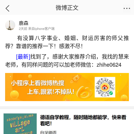
微博正文
鹿森
首页
运势
正文
2天前 来自iphone客户端
有没算八字事业、婚姻、财运厉害的师父推
荐？靠谱的推荐一下！感激不尽！
算命婚姻什么时候？
[最新]
找到了，感谢大家推荐介绍，我找的慧来
2026-07-04 13:22:15
21 8 赞
老师，有同样问题的可以加老师微信：zhihe0624
生活中像算命婚姻什么时候？都是很常见的问
题，但是小问题不注意可能会引起大麻烦，下面就
这个问题给大家做一些解读：
一、算命说多少岁结婚准吗,算命能算准什么时
候结婚吗