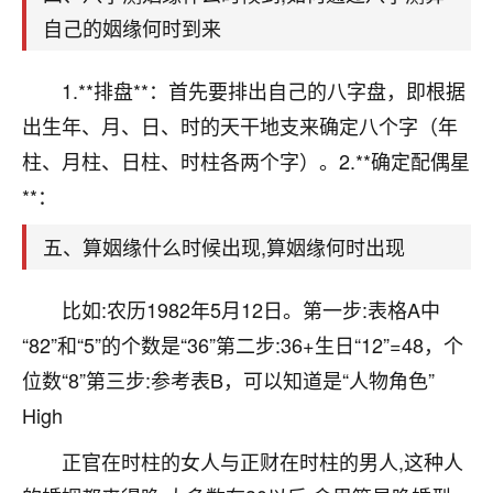
刚找老师做了补财库，希望财运更好一点！
自己的姻缘何时到来
18
2小时前 来自海南
1.**排盘**：首先要排出自己的八字盘，即根据
梦醒时分
出生年、月、日、时的天干地支来确定八个字（年
我女儿高二叛逆，大半年不上学，一说她就要死要活
柱、月柱、日柱、时柱各两个字）。2.**确定配偶星
的，把我们两口子愁的不行，朋友给我推荐的慧来老
师，一开始我是病急乱投医，这半年来，法事一个个
**：
做完，我女儿跟变了个人一样，不期望她能考多好的
大学，只要能安安稳稳的把书读了，身体心理都健健
五、算姻缘什么时候出现,算姻缘何时出现
康康的我就很知足了！
比如:农历1982年5月12日。第一步:表格A中
鹿森
：可怜天下父母心啊！
“82”和“5”的个数是“36”第二步:36+生日“12”=48，个
16
3小时前 来自河北
位数“8”第三步:参考表B，可以知道是“人物角色”
付深
High
我是公司人事调整，有升迁机会，但同时竞争的我们
正官在时柱的女人与正财在时柱的男人,这种人
三个，找老师的时候是抱着侥幸心理，没想到老师看