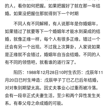
的人，看你如何把握。如果把握好了就在那一年结
不由人！
婚。如果没把握住那就得到下一个时期
9
1天前 来自四川
不同人有不同解释，有人说那年是你婚姻年，
金白水清
如果错过了就要等下一个婚姻年才能水到渠成的结
我也想找老师看看，有没有人给个联系方式的啊？
婚，就像正缘一样，每个人有很多正缘，错过一个
鹿森
：慧来老师微信：gjsy0624
还会有另一个出现。不过我上次算卦，人家说如果
是正缘就不会错过，婚姻年自当会结婚。不同的人
12
1天前 来自江西
有不同的领悟吧，就看谁的道行深了。
青春168
阳历：1988年12月28日10时生农历：戊辰年11
我也想要，我也想要！
15
月20日巳时生坤造：戊辰甲子丁巳乙巳后年结婚，
2天前 来自山西
对对象别期望太高。因丈夫事业心过重而被冷落。
Jessica李
会有一段非正式夫妻生活，至少和两个异性发生关
老师做不做超度法事？我想给我奶奶做超度，她今年
系。有奉父母之命成婚的可能。
刚去世了。