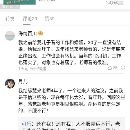
在探讨婚姻预知方面，传统的八字合婚方法具
有一定准确性，但也存在局限性。有时，算命可能
转发
评论23
赞89
预测到结婚的大致时间，例如指出某年可能会有婚
海纳百川
姻迹象，即使结果是同居而非正式结婚，也视为一
我之前给我儿子看的工作和婚姻，30了一直没有结
种夫妻之实的象征。然而，年龄差距五岁是否影响
婚，给我愁坏了。去年找慧来老师看的，说是年底有
婚姻准确度，需要结合八字理论具体分析，而非绝
正缘出现，工作也会有转机。当年的12月初，工作
也落实了，对象也有着落了，老师看的很准。
对否定。八字合婚原理是考察双方五行、大运和流
26
1天前 来自福建
年是否和谐，以及是否存
月儿
二、算命婚姻另一半出现时间
我结缘慧来老师4年了，一个过来人的建议，之前我
是不信这些的，现在每年化太岁，看年卦。回顾这些
算命婚姻另一半出现时间是通过生辰八字、大
年，感觉跟老师真是相见恨晚啊。命运真的是注定
的，不服不行！
运、流年、神煞等推算正缘出现时间，但不应过分
依赖，最终决定权在自己手中。具体阐述如下：算
可乐
：还有我！还有我！人不服命运不行，老