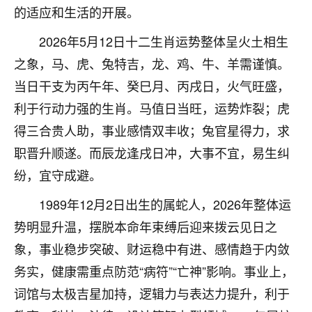
的适应和生活的开展。
不由人！
2026年5月12日十二生肖运势整体呈火土相生
9
1天前 来自四川
之象，马、虎、兔特吉，龙、鸡、牛、羊需谨慎。
金白水清
当日干支为丙午年、癸巳月、丙戌日，火气旺盛，
我也想找老师看看，有没有人给个联系方式的啊？
利于行动力强的生肖。马值日当旺，运势炸裂；虎
得三合贵人助，事业感情双丰收；兔官星得力，求
鹿森
：慧来老师微信：gjsy0624
职晋升顺遂。而辰龙逢戌日冲，大事不宜，易生纠
12
1天前 来自江西
纷，宜守成避。
青春168
1989年12月2日出生的属蛇人，2026年整体运
我也想要，我也想要！
势明显升温，摆脱本命年束缚后迎来拨云见日之
15
2天前 来自山西
象，事业稳步突破、财运稳中有进、感情趋于内敛
Jessica李
务实，健康需重点防范“病符”“亡神”影响。事业上，
老师做不做超度法事？我想给我奶奶做超度，她今年
词馆与太极吉星加持，逻辑力与表达力提升，利于
刚去世了。