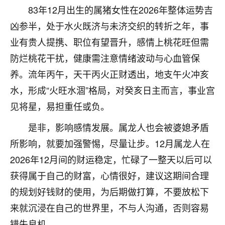
刚找老师做了补财库，希望财运更好一点！
83年12月出生的属猪女性在2026年整体运势吉
18
凶参半，处于水火既济与未济交织的转折之年，事
2小时前 来自海南
业有贵人提携、职位有望晋升，感情上桃花旺但需
梦醒时分
防烂桃花干扰，健康需注意情绪波动与心血管保
我女儿高二叛逆，大半年不上学，一说她就要死要活
养。流年丙午，天干丙火正财透出，地支午火冲亥
的，把我们两口子愁的不行，朋友给我推荐的慧来老
师，一开始我是病急乱投医，这半年来，法事一个个
水，形成“火旺水涸”格局，对癸亥日主而言，事业宫
做完，我女儿跟变了个人一样，不期望她能考多好的
见将星，易担重任或负。
大学，只要能安安稳稳的把书读了，身体心理都健健
康康的我就很知足了！
是非，影响感情发展。属龙人也会被婆媳矛盾
所影响，就要加强警惕，尽量让步。12月属龙人在
鹿森
：可怜天下父母心啊！
2026年12月间的财运稳定，忙碌了一整天以后可以
16
3小时前 来自河北
获得属于自己的财富，心情很好，建议这期间合理
付深
的规划好钱财的使用，为后期做打算，不要放松下
我是公司人事调整，有升迁机会，但同时竞争的我们
来就沉浸在自己的世界里，不与人沟通，否则容易
三个，找老师的时候是抱着侥幸心理，没想到老师看
错失良机。