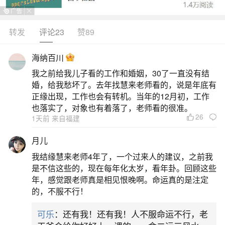
1990年12月12日未时（13:00–15:00）出生的
属马人，2026年流年整体平稳中见小吉，事业有贵
转发
评论23
赞89
人暗助但需主动把握，财运尚可但不宜投机，感情
海纳百川
趋于稳定，健康需注意脾胃与作息规律。1990年为
我之前给我儿子看的工作和婚姻，30了一直没有结
庚午年，午火当令，未时生人地支带未土，火土相
婚，给我愁坏了。去年找慧来老师看的，说是年底有
生，性格热情务实。2026丙午年，天干丙火透出，
正缘出现，工作也会有转机。当年的12月初，工作
也落实了，对象也有着落了，老师看的很准。
与命主年干庚金形成“火炼真金”之象，利专业技
26
1天前 来自福建
2、82年12月12日生女狗2026年运势如何
月儿
我结缘慧来老师4年了，一个过来人的建议，之前我
82年12月12日出生的属狗女性在2026年整体运
是不信这些的，现在每年化太岁，看年卦。回顾这些
势呈波浪式上升趋势，机遇与挑战并存，宜稳中求
年，感觉跟老师真是相见恨晚啊。命运真的是注定
的，不服不行！
进。这一年你迎来“岁合”之象，人际关系融洽，易得
贵人扶持，尤其在事业方面有晋升契机。将星和三
可乐
：还有我！还有我！人不服命运不行，老