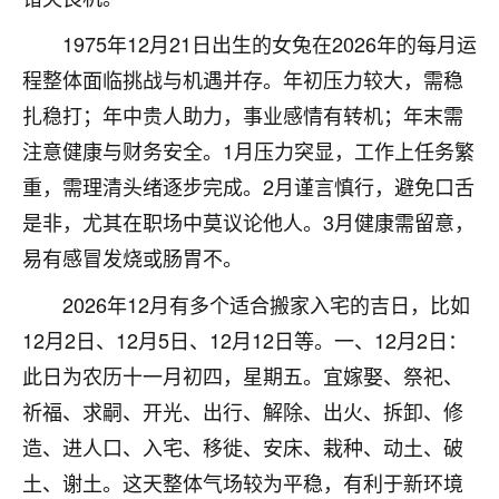
着我晋升有望，我半信半疑的按照老师建议，做了化
太岁还有一个发钱粮，本来年前的人事调整，拖到年
1975年12月21日出生的女兔在2026年的每月运
后，我以为都没戏了，结果开年一上班，开会提拔升
程整体面临挑战与机遇并存。年初压力较大，需稳
职第一个就是我，职务无所谓，主要是底薪加了
3000，非常开心，无论如何，感恩感谢！🙏🏻
扎稳打；年中贵人助力，事业感情有转机；年末需
注意健康与财务安全。1月压力突显，工作上任务繁
鹿森
：恭喜升职加薪！！，请客吗？�
重，需理清头绪逐步完成。2月谨言慎行，避免口舌
32
12小时前 来自北京
是非，尤其在职场中莫议论他人。3月健康需留意，
易有感冒发烧或肠胃不。
心心相印
我身体不太好，总是病病殃殃的，去检查又没什么大
2026年12月有多个适合搬家入宅的吉日，比如
问题，反正就是不舒服。中医西医看遍了，找不到问
12月2日、12月5日、12月12日等。一、12月2日：
题，后来无意中看到有人推荐慧来老师，跟老师聊过
之后，心情豁然开朗，也听老师建议，处理了一些因
此日为农历十一月初四，星期五。宜嫁娶、祭祀、
果问题。今年以来，身体比以前好多，主要是心情好
祈福、求嗣、开光、出行、解除、出火、拆卸、修
了，老师说境随心转，现在深有体会了。
造、进人口、入宅、移徙、安床、栽种、动土、破
鹿森
：是的，其实跟老师聊过之后，最大的感
土、谢土。这天整体气场较为平稳，有利于新环境
触，首先就是心态会变好，万般皆是命，半点