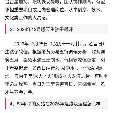
天爷会给你好好上一课的。一命二运三风水，
台吉星加持，职场表现亮眼，团队协作顺畅，有望
哪样不服都不行！
承担重要项目或走向管理岗位。从事创意、技术、
平安是福
：我也是每年找老师化太岁，看年
文化类工作的人灵感。
卦，认识老师3年了，都是缘分啊！
3、2026年12月哪天生孩子最好
19
17分钟前 来自湖北
心若莲花
2026年12月25日（农历十一月廿六，乙酉日）
我是做餐饮的，这两年，生意屡屡受挫，店开一家关
生孩子较佳。根据老黄历与五行调候分析，12月属
一家，要么生意不好，生意好的就出事。前些年攒的
癸丑月，桑柘木遇丑土制水，气候寒凉但稳定，利
家底快败光了，真是倒霉！我也想找人看看到底怎么
回事？
于母婴健康。乙酉日纳音为“泉中水”，水气清冽润
燥，与丙午年“天火地火”形成水火既济之势，有助平
鹿森
：你可以找老师看看，人有时不服命不行
衡命局燥热。当日为玉堂黄道吉日，天德合照，乙
啊！
太阳当空赵
：我也做餐饮的，生意不算大，但
木生酉金，金。
是我从找店开始都是找慧来老师跟进的，选
址、风水、还有开业日子，哪哪都看了，虽然
4、83年12的女猪在2026年运势及运程怎么样
大环境不好，但是我家生意还可以，前几天又