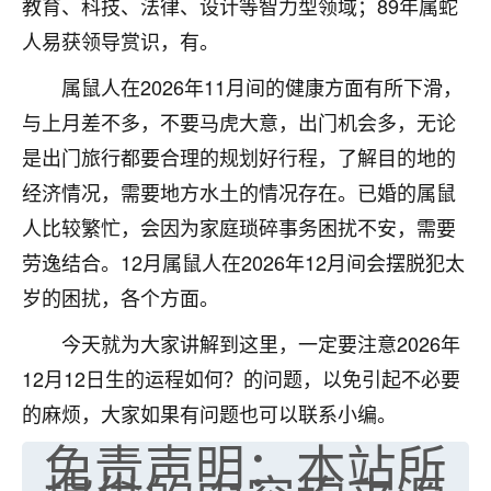
教育、科技、法律、设计等智力型领域；89年属蛇
七零老顽童
：我母亲前年离世，刚开始我经常
人易获领导赏识，有。
做梦梦见她，后来也是朋友介绍，找到慧来老
师，安排了超度法事，做梦再也没有梦到过
属鼠人在2026年11月间的健康方面有所下滑，
了，一开始是半信半疑的，图个心安，给亡母
与上月差不多，不要马虎大意，出门机会多，无论
超度，现在看来，人不信也不行。
是出门旅行都要合理的规划好行程，了解目的地的
11
2天前 来自云南
经济情况，需要地方水土的情况存在。已婚的属鼠
人比较繁忙，会因为家庭琐碎事务困扰不安，需要
优秀的张同学
劳逸结合。12月属鼠人在2026年12月间会摆脱犯太
老师收徒吗？？我对这些很感兴趣
15
2天前 来自山西
岁的困扰，各个方面。
今天就为大家讲解到这里，一定要注意2026年
12月12日生的运程如何？的问题，以免引起不必要
的麻烦，大家如果有问题也可以联系小编。
免责声明：本站所