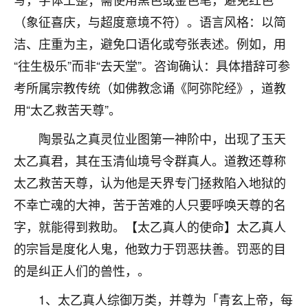
不由人！
（象征喜庆，与超度意境不符）。语言风格：以简
洁、庄重为主，避免口语化或夸张表述。例如，用
9
1天前 来自四川
“往生极乐”而非“去天堂”。咨询确认：具体措辞可参
金白水清
考所属宗教传统（如佛教念诵《阿弥陀经》，道教
我也想找老师看看，有没有人给个联系方式的啊？
用“太乙救苦天尊”。
鹿森
：慧来老师微信：gjsy0624
陶景弘之真灵位业图第一神阶中，出现了玉天
12
太乙真君，其在玉清仙境号令群真人。道教还尊称
1天前 来自江西
太乙救苦天尊，认为他是天界专门拯救陷入地狱的
青春168
不幸亡魂的大神，苦于苦难的人只要呼唤天尊的名
我也想要，我也想要！
字，就能得到救助。【太乙真人的使命】太乙真人
15
2天前 来自山西
的宗旨是度化人鬼，他致力于罚恶扶善。罚恶的目
Jessica李
的是纠正人们的兽性，。
老师做不做超度法事？我想给我奶奶做超度，她今年
刚去世了。
1、太乙真人综御万类，并尊为「青玄上帝，每