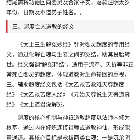
天爷会给你好好上一课的。一命二运三风水，
结尾需将功德回向婴灵及合家平安，落款注明太岁
哪样不服都不行！
年份、日期及奉道弟子姓名。。
平安是福
：我也是每年找老师化太岁，看年
卦，认识老师3年了，都是缘分啊！
三、超度亡人道教的经文
19
17分钟前 来自湖北
《太上三生解冤妙经》针对婴灵超度的专用经
心若莲花
文，通过化解亡魂与生者之间的冤结，助其投胎转
我是做餐饮的，这两年，生意屡屡受挫，店开一家关
世。经文强调“解冤释结”，适用于流产、夭折等非正
一家，要么生意不好，生意好的就出事。前些年攒的
常死亡婴灵的超度，体现道教对生命轮回的重视。
家底快败光了，真是倒霉！我也想找人看看到底怎么
回事？
三、辅助超度经文包括《太乙救苦救难天尊超度
经》《太乙救苦度人经》《元始天尊说生天得道真
鹿森
：你可以找老师看看，人有时不服命不行
经》《太上道君说解冤。
啊！
太阳当空赵
：我也做餐饮的，生意不算大，但
超度的核心机制与神祇道教超度以法师内修为
是我从找店开始都是找慧来老师跟进的，选
址、风水、还有开业日子，哪哪都看了，虽然
根基，通过内在修炼连接祖师或道教神仙，形成能
大环境不好，但是我家生意还可以，前几天又
量通道。其核心目标是救拔两类亡魂：一是沉沦阴