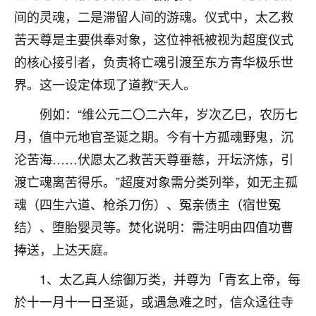
刚找老师做了补财库，希望财运更好一点！
间的灵魂，二是滞留人间的游魂。仪式中，太乙救
18
2小时前 来自海南
苦天尊是主要供奉对象，这位神祇被视为超度仪式
的核心接引者，负责将亡魂引渡至东方青华极乐世
梦醒时分
界。这一设定体现了道教“天人。
我女儿高二叛逆，大半年不上学，一说她就要死要活
的，把我们两口子愁的不行，朋友给我推荐的慧来老
例如：“维公元二〇二六年，岁次乙巳，农历七
师，一开始我是病急乱投医，这半年来，法事一个个
月，值中元地官圣诞之期。今有十方孤魂野鬼，沉
做完，我女儿跟变了个人一样，不期望她能考多好的
大学，只要能安安稳稳的把书读了，身体心理都健健
沦苦海……伏愿太乙救苦天尊垂慈，开坛济炼，引
康康的我就很知足了！
渡亡魂离苦得乐。”超度对象需分类列举，如无主孤
鹿森
：可怜天下父母心啊！
魂（四生六道、枪杀刀伤）、冤亲债主（宿世冤
结）、堕胎婴灵等。焚化说明：需注明由四值功曹
16
3小时前 来自河北
捧送，上达天庭。
付深
1、太乙真人综御万类，并尊为「青玄上帝，每
我是公司人事调整，有升迁机会，但同时竞争的我们
於十一月十一日圣诞，或遇急难之时，信众迳往寺
三个，找老师的时候是抱着侥幸心理，没想到老师看