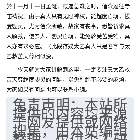
於十一月十一日圣诞，或遇急难之时，信众迳往寺
七零老顽童
：我母亲前年离世，刚开始我经常
庙祷祝」由于真人具有无限神权，能超度亡魂，拔
做梦梦见她，后来也是朋友介绍，找到慧来老
师，安排了超度法事，做梦再也没有梦到过
度婴灵，尤为信众所敬，故家有丧事，悉皆祈求真
了，一开始是半信半疑的，图个心安，给亡母
人解救，使亲人、婴灵亡魂，能免於受苦受难，真
超度，现在看来，人不信也不行。
人亦有求必应。（此段存疑太乙真人只是名字与太
11
2天前 来自云南
乙救苦天尊相似没。
优秀的张同学
今天就为大家讲解到这里，一定要注意太乙救
老师收徒吗？？我对这些很感兴趣
苦天尊超度婴灵的问题，以免引起不必要的麻烦，
15
2天前 来自山西
大家如果有问题也可以联系小编。
免责声明：本站所
提供的内容均来源
于网友提供或网络
搜集，由本站编辑
整理，仅供个人研