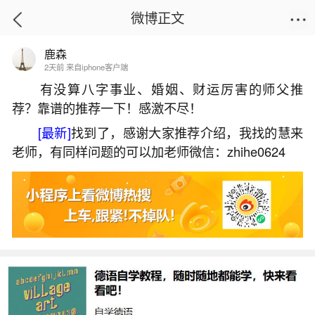
微博正文
鹿森
首页
运势
正文
2天前 来自iphone客户端
有没算八字事业、婚姻、财运厉害的师父推
荐？靠谱的推荐一下！感激不尽！
太乙救苦天尊超度婴灵
[最新]
找到了，感谢大家推荐介绍，我找的慧来
2026-07-04 09:44:55
10 2 赞
老师，有同样问题的可以加老师微信：zhihe0624
生活中像太乙救苦天尊超度婴灵都是很常见的
问题，但是小问题不注意可能会引起大麻烦，下面
就这个问题给大家做一些解读：
一、道教超度什么做
登坛做法：净坛后开始超度法事。诵经：如