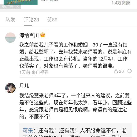
《太上洞玄灵宝救苦拔罪妙经》《元始天尊说丰都
灭罪经》等，女子还需加《太乙救苦天尊说拨度酆
转发
评论23
赞89
都血湖妙经》。施食化宝：供亡魂食用，烧化纸
海纳百川
钱。此外，道教超度需要牒城隍、申东岳、奏太
我之前给我儿子看的工作和婚姻，30了一直没有结
乙，要先查清户口，一层一层审批上报，再进行分
婚，给我愁坏了。去年找慧来老师看的，说是年底有
配。
正缘出现，工作也会有转机。当年的12月初，工作
也落实了，对象也有着落了，老师看的很准。
26
二、坠胎婴灵超度怎么写文书
1天前 来自福建
月儿
正文需明确堕胎时间、地点及婴灵法名（如“妙
我结缘慧来老师4年了，一个过来人的建议，之前我
音”），陈述堕胎因缘与婴灵受苦现状，表达忏悔之
是不信这些的，现在每年化太岁，看年卦。回顾这些
心。需详细列举供品（如香花灯水果、茶食宝珠
年，感觉跟老师真是相见恨晚啊。命运真的是注定
的，不服不行！
衣）及法事安排（如恭请高功法师诵经礼忏），祈
愿太乙救苦天尊接引婴灵往生东方青华长乐世界。
可乐
：还有我！还有我！人不服命运不行，老