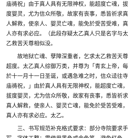
着我晋升有望，我半信半疑的按照老师建议，做了化
庙祷祝」由于真人具有无限神权，能超度亡魂，拔
太岁还有一个发钱粮，本来年前的人事调整，拖到年
度婴灵，尤为信众所敬，故家有丧事，悉皆祈求真
后，我以为都没戏了，结果开年一上班，开会提拔升
职第一个就是我，职务无所谓，主要是底薪加了
人解救，使亲人、婴灵亡魂，能免於受苦受难，真
3000，非常开心，无论如何，感恩感谢！🙏🏻
人亦有求必应。（此段存疑太乙真人只是名字与太
乙救苦天尊相似没。
鹿森
：恭喜升职加薪！！，请客吗？�
故地狱亡魂、孽障深重者，乞求太乙救苦天尊
32
12小时前 来自北京
超度。太乙真人综御万类，并尊为「青玄上帝，每
心心相印
於十一月十一日圣诞，或遇急难之时，信众迳往寺
我身体不太好，总是病病殃殃的，去检查又没什么大
庙祷祝，」由於真人具有无限神权，能超度亡魂，
问题，反正就是不舒服。中医西医看遍了，找不到问
拔度婴灵，尤为信众所敬，故家有丧事，悉皆祈求
题，后来无意中看到有人推荐慧来老师，跟老师聊过
之后，心情豁然开朗，也听老师建议，处理了一些因
真人解救，使亲人、婴灵亡魂，能免於受苦受难，
果问题。今年以来，身体比以前好多，主要是心情好
真人亦有求必应。太乙。
了，老师说境随心转，现在深有体会了。
三、书写规范补充格式要求：部分寺院要求手
鹿森
：是的，其实跟老师聊过之后，最大的感
写，字体工整；需使用黑色或金色笔，避免红色
触，首先就是心态会变好，万般皆是命，半点