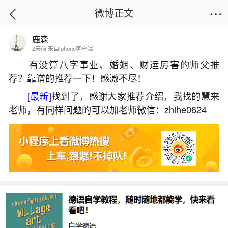
微博正文
鹿森
首页
运势
正文
2天前 来自iphone客户端
有没算八字事业、婚姻、财运厉害的师父推
荐？靠谱的推荐一下！感激不尽！
男火命女水命八字合吗？
[最新]
找到了，感谢大家推荐介绍，我找的慧来
2026-07-03 19:52:04
11 9 赞
老师，有同样问题的可以加老师微信：zhihe0624
生活中像男火命女水命八字合吗？都是很常见
的问题，但是小问题不注意可能会引起大麻烦，下
面就这个问题给大家做一些解读：
1、男火女水的夫妻谁旺谁相互提升各自运势
因为他们的八字命格很合婚，所以是一等的婚