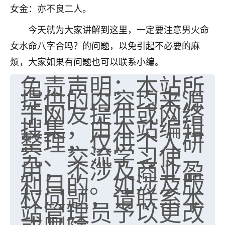
女金：亦不良二人。
七零老顽童
：我母亲前年离世，刚开始我经常
做梦梦见她，后来也是朋友介绍，找到慧来老
今天就为大家讲解到这里，一定要注意男火命
师，安排了超度法事，做梦再也没有梦到过
女水命八字合吗？的问题，以免引起不必要的麻
了，一开始是半信半疑的，图个心安，给亡母
烦，大家如果有问题也可以联系小编。
超度，现在看来，人不信也不行。
免责声明：本站所
11
2天前 来自云南
提供的内容均来源
于网友提供或网络
优秀的张同学
搜集，由本站编辑
老师收徒吗？？我对这些很感兴趣
整理，仅供个人研
15
2天前 来自山西
究、交流学习使
用，不涉及商业盈
利目的。如涉及版
权问题，请联系本
站管理员予以更改