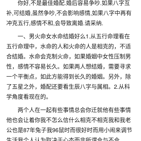
着我晋升有望，我半信半疑的按照老师建议，做了化
你好,不是最佳婚配.婚后容易争吵.如果八字互
太岁还有一个发钱粮，本来年前的人事调整，拖到年
补,可结婚,虽然争吵,不会影响感情,如果八字中再有
后，我以为都没戏了，结果开年一上班，开会提拔升
冲克五行,感情不和,会导致离婚.请采纳.
职第一个就是我，职务无所谓，主要是底薪加了
3000，非常开心，无论如何，感恩感谢！🙏🏻
一、男火命女水命结婚好么1.从五行命理看在
鹿森
：恭喜升职加薪！！，请客吗？�
五行命理中，水命的人和火命的人是相克的，不适
合结婚。水命会克制火命，如果婚姻中女性压制男
32
12小时前 来自北京
性，感情不容易长久。如果两人想结婚，需要寻求
心心相印
一个平衡点，如此方能得到长久的婚姻。另外，除
我身体不太好，总是病病殃殃的，去检查又没什么大
了五星之外，婚配还要看生辰八字与属相。2.从科
问题，反正就是不舒服。中医西医看遍了，找不到问
学角度看现在的。
题，后来无意中看到有人推荐慧来老师，跟老师聊过
之后，心情豁然开朗，也听老师建议，处理了一些因
两个人在一起有些事情总会你迁就他有些事情
果问题。今年以来，身体比以前好多，主要是心情好
了，老师说境随心转，现在深有体会了。
他也会让着你我不怎么信什么相克不相克我和我老
公也是87年兔子我96鼠时而很好时而用小闹来调节
鹿森
：是的，其实跟老师聊过之后，最大的感
生活我个人认为取决于心态而非所谓合与不合
触，首先就是心态会变好，万般皆是命，半点