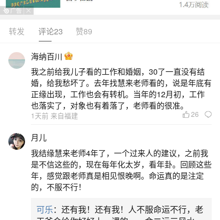
配，这两个命格的人，他们在一起后运势将都会得
到增长，家中的财运也会不断上升，尤其是对于属
转发
评论23
赞89
水的女人来说，她们的事业、财运增长最为明显。
海纳百川
除此之外，两者的性格也是很互补的，他们在一起
我之前给我儿子看的工作和婚姻，30了一直没有结
后虽然偶尔会争吵，但是并不会影响到夫妻感情。
婚，给我愁坏了。去年找慧来老师看的，说是年底有
性格非常默契他们两个人会拥有一定的默契，所以
正缘出现，工作也会有转机。当年的12月初，工作
也落实了，对象也有着落了，老师看的很准。
在一开始的
26
1天前 来自福建
2、男涧下水和女山头火合婚男火女水感情和睦
月儿
我结缘慧来老师4年了，一个过来人的建议，之前我
在八字合婚中，男命是山头火命，女命是涧下
是不信这些的，现在每年化太岁，看年卦。回顾这些
水命的婚配情况是比较好的。男火女水：水火夫妻
年，感觉跟老师真是相见恨晚啊。命运真的是注定
的，不服不行！
虽有情、结婚姻缘亦不深、儿女若是有富贵、到老
还是孤独人。女山头火和男涧下水相配的情况男水
可乐
：还有我！还有我！人不服命运不行，老