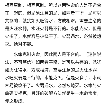
刚找老师做了补财库，希望财运更好一点！
相互牵制，相互克制。所以这两种命的人是不适合
18
在一起的。但是须注意的是，如两者平衡，是可以
2小时前 来自海南
共存的，就犹如火旺得水，方成相济。需要注意的
梦醒时分
是火旺水弱，水旺火弱是不行的。水能克火，但是
我女儿高二叛逆，大半年不上学，一说她就要死要活
火多了，水就容易被烧干了。火弱遇水，必然被熄
的，把我们两口子愁的不行，朋友给我推荐的慧来老
师，一开始我是病急乱投医，这半年来，法事一个个
灭。绝对不能。
做完，我女儿跟变了个人一样，不期望她能考多好的
大学，只要能安安稳稳的把书读了，身体心理都健健
水命克制火命，因此两人是不合的。（迷信说
康康的我就很知足了！
法，不可笃信）如两者平衡，是可以共存的，就犹
如火旺得水，方成相济。需要注意的是火旺水弱，
鹿森
：可怜天下父母心啊！
水旺火弱是不行的。水能克火，但是火多了，水就
16
3小时前 来自河北
容易被烧干了。火弱遇水，必然被熄灭。水命与火
付深
命确实相克，最好的破解方法就是生一木命宝宝，
我是公司人事调整，有升迁机会，但同时竞争的我们
使之形成。
三个，找老师的时候是抱着侥幸心理，没想到老师看