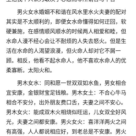
不由人！
男火女水婚姻不和谐在风水里水火夫妻的配对
9
其实是不太顺利的，即便女水命懂得如何迂回，软
1天前 来自四川
硬兼施，在感情顺风顺水的时候两人相爱和睦，但
金白水清
水命人漫不经心会让不耐烦的人失去怒火。但是生
我也想找老师看看，有没有人给个联系方式的啊？
活在水命的人渴望浪漫，但火命人却对它不屑一
鹿森
：慧来老师微信：gjsy0624
顾。相反，他看不起水命人，他不喜欢水命人的优
柔寡断。太阳火和。
12
1天前 来自江西
男木女水：同和愿一世双双如水鱼，男女相合
青春168
宜安康，金银财宝足钱粮。男木女土：不合心牛马
我也想要，我也想要！
15
2天前 来自山西
相合不安分，出外朋友费口舌，夫妻之间不安心。
男木女火：能成双木火相烧似旺运，儿女双全好风
Jessica李
光，夫妻之间都安康。男火女火：喜洋洋两火之间
老师做不做超度法事？我想给我奶奶做超度，她今年
刚去世了。
有高强，人人都说相应好，到老总是不安康。男火