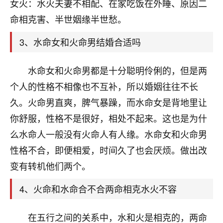
天爷会给你好好上一课的。一命二运三风水，
女火：水火夫妻不相配、在家吃饭在外睡、原因二
哪样不服都不行！
命相克害、半世姻缘半世愁。
平安是福
：我也是每年找老师化太岁，看年
卦，认识老师3年了，都是缘分啊！
3、水命女和火命男结婚合适吗
19
17分钟前 来自湖北
水命女和火命男都是十分聪明伶俐的，但是两
心若莲花
个人的性格不相像也不互补，所以婚姻往往不长
我是做餐饮的，这两年，生意屡屡受挫，店开一家关
久。火命男直爽，脾气暴躁，而水命女是背地里让
一家，要么生意不好，生意好的就出事。前些年攒的
你舒服，性格不是很好，相处不起来。这也是为什
家底快败光了，真是倒霉！我也想找人看看到底怎么
回事？
么水命人一般没有火命人有人缘。水命女和火命男
性格不合，即便相爱，时间久了也会厌烦。做出改
鹿森
：你可以找老师看看，人有时不服命不行
变有转机他们两个。
啊！
太阳当空赵
：我也做餐饮的，生意不算大，但
4、火命和水命合不合两命相克水火不容
是我从找店开始都是找慧来老师跟进的，选
址、风水、还有开业日子，哪哪都看了，虽然
大环境不好，但是我家生意还可以，前几天又
在五行之间的关系中，水和火是相克的，两命