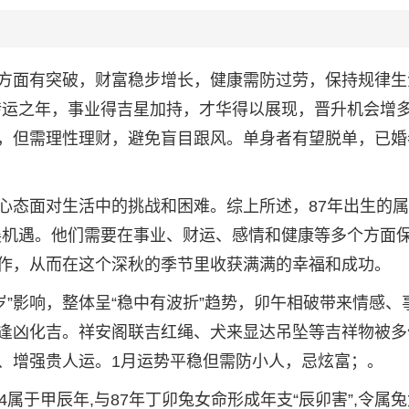
方面有突破，财富稳步增长，健康需防过劳，保持规律生
是转运之年，事业得吉星加持，才华得以展现，晋升机会增
，但需理性理财，避免盲目跟风。单身者有望脱单，已婚
心态面对生活中的挑战和困难。综上所述，87年出生的
发展机遇。他们需要在事业、财运、感情和健康等多个方面
作，从而在这个深秋的季节里收获满满的幸福和成功。
太岁”影响，整体呈“稳中有波折”趋势，卯午相破带来情感、
力，可逢凶化吉。祥安阁联吉红绳、犬来显达吊坠等吉祥物被
、增强贵人运。1月运势平稳但需防小人，忌炫富；。
024属于甲辰年,与87年丁卯兔女命形成年支“辰卯害”,令属