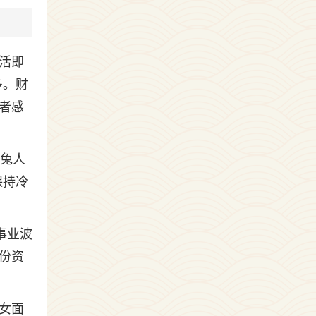
活即
多。财
者感
属兔人
保持冷
事业波
多份资
兔女面