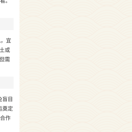
来看。
机，宜
土或
但需
免盲目
运奠定
的合作