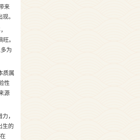
带来
出现。
年，
俱旺。
人多为
本质属
验性
来源
借力，
出生的
是在