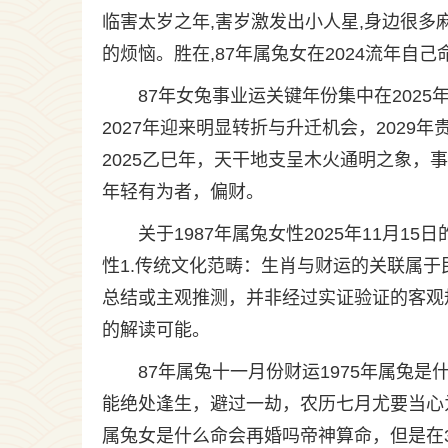
临害太岁之年,害岁激发出小人星,身边很多
的烦恼。胜在,87年属兔女在2024流年自己
87年女兔事业运关键年份集中在2025年、
2027年迎来明显转折与升迁机会，2029
2025乙巳年，天干地支呈木火通明之象
年轻有为者，偏财。
关于1987年属兔女性2025年11月
性1.传统文化范畴：生肖与财运的关联属
总结或主观推测，并非经过实证验证的客观
的解读可能。
87年属兔十一月份财运1975年属兔
能绝处逢生，避过一劫，农历七月尤要当心为妙
属兔女是什么命会再婚吗帝神算命，但是在