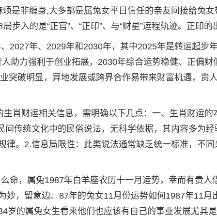
麻烦是非缠身,大多都是属兔女平日信任的亲友间接给兔女
命局步入的是“正官”、“正印”、与“财星”运程轨迹。正印的
2027年、2029年和2030年，其中2025年是转运起步
年贵人助力强利于创业拓展，2030年综合运势稳健、正偏财
，事业突破明显，异地发展或跨界合作易带来财富机遇，贵
15日的生肖财运相关信息，需明确以下几点：一、生肖财运的
于民间传统文化中的民俗说法，无科学依据，其内容多为经
规律。2.信息局限性：此类说法通常缺乏统一标准，不同
是什么命，属兔1987年白羊座农历十一月运势，幸而有贵人
，留意边。87年的兔女11月份运势如何1987年11月
34岁的属兔女生看来他们也应该有自己的事业发展尤其