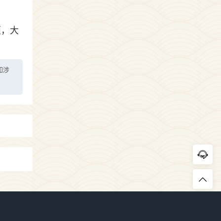
烦，大
如涉