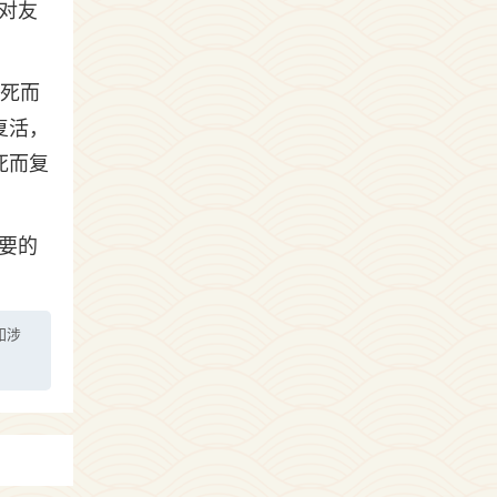
对友
友死而
复活，
死而复
要的
如涉