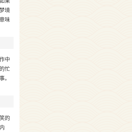
如果
梦境
意味
作中
的忙
事。
笑的
内