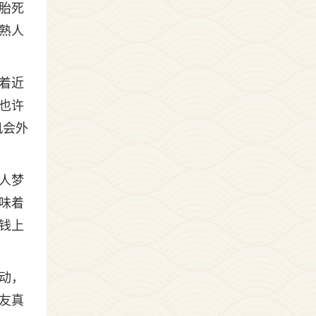
胎死
熟人
着近
也许
机会外
人梦
味着
钱上
动，
友真