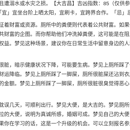
且遭溺水或水灾之损。【大吉昌】吉凶指数：85（仅供
「宜」宜坐台阶上晒太阳，宜刷卡，宜跨界合作。「忌」
征着财富或资源。厕所中的粪便则代表着公共财富。如果
共财富的企图。而你帮助他们冲洗掉粪便，这可能是在阻
权益。梦见这种场景，建议你在日常生活中留意身边的人
很脏，暗示健康状况下降，可能要生病。梦见上厕所踩了
财运降临。梦见上厕所踩了一脚屎，厕所很脏屎还沾到衣
的金额。梦见上厕所踩了一脚屎，厕所很脏很臭觉得恶心
耽误几天，可顺利出行。梦见大便，是大吉的。梦见厕所
拉的大便，说明为真诚所感，婚姻可成。梦见自己的大便
果你在学习的话，这是一个升级的机会。可以立刻报名参