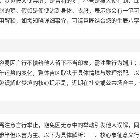
。梦见被大便弄脏，是吉利的梦，不管是被大便打到、踩
财的梦。假如是便便沾到身体、衣服，表示你会有一笔可
用解释，如需知晓详细事宜，可请巨匠结合您的生辰八字
容易因言行不慎给他人留下不当印象，需注重行为端庄；
年运势的变化，整体吉凶取决于具体情境与数理搭配。以
免误解此梦境的核心提示是，近期在社交或公共场合中，
需注意言行举止，避免因无意中的举动引发他人误解，同
参半但以吉为主。以下为具体解析：一、核心象征意义行