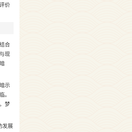
评价
结合
与现
暗
暗示
临。
。梦
功发展