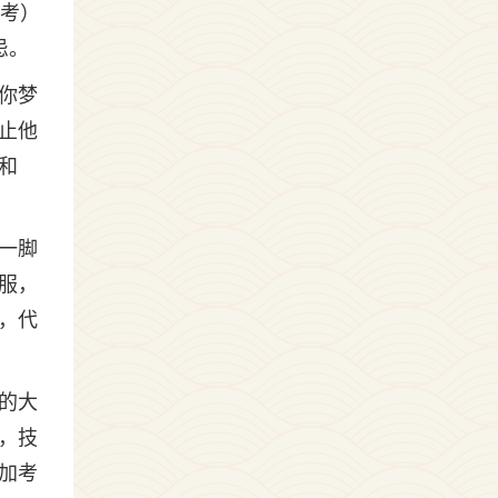
参考）
忌。
你梦
止他
和
一脚
服，
，代
的大
，技
加考