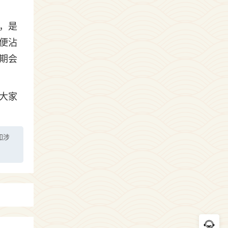
，是
便沾
期会
大家
如涉