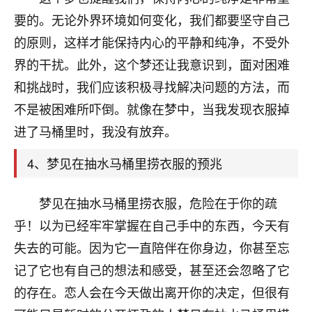
刚找老师做了补财库，希望财运更好一点！
要的。无论外界环境如何变化，我们都要坚守自己
18
2小时前 来自海南
的原则，这样才能保持内心的平静和纯净，不受外
界的干扰。此外，这个梦还让我意识到，面对困难
梦醒时分
和挑战时，我们应该积极寻找解决问题的方法，而
我女儿高二叛逆，大半年不上学，一说她就要死要活
的，把我们两口子愁的不行，朋友给我推荐的慧来老
不是被困难所吓倒。就像在梦中，当我发现衣服掉
师，一开始我是病急乱投医，这半年来，法事一个个
进了马桶里时，我没有放弃。
做完，我女儿跟变了个人一样，不期望她能考多好的
大学，只要能安安稳稳的把书读了，身体心理都健健
4、梦见在抽水马桶里捞衣服的预兆
康康的我就很知足了！
鹿森
：可怜天下父母心啊！
梦见在抽水马桶里捞衣服，危险在于你的疏
乎！以为已经牢牢掌握在自己手中的东西，今天有
16
3小时前 来自河北
失去的可能。因为它一直陪伴在你身边，你甚至忘
付深
记了它也有自己的想法和感受，甚至还会忽略了它
我是公司人事调整，有升迁机会，但同时竞争的我们
的存在。恋人会在今天做出离开你的决定，但很有
三个，找老师的时候是抱着侥幸心理，没想到老师看