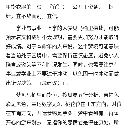
里捞衣服的宜忌：〖宜〗：宜公开工资条，宜捉
不由人！
奸，宜不辞而别，宜信。
9
1天前 来自四川
学业与事业：上学的人梦见马桶里捞钱，可能
金白水清
预示着文科成绩不太理想，需要更加努力才能取得
我也想找老师看看，有没有人给个联系方式的啊？
好成绩。对于本命年的人来说，这个梦境可能意味
鹿森
：慧来老师微信：gjsy0624
着当前处于困境中，需要保持谨慎态度，避免小人
陷害或盗失等不利情况发生。同时，也需要注意在
12
1天前 来自江西
事业或学业上不要过于冲动，以免因一时冲动而做
青春168
出错误决策。宜忌建议：宜。
我也想要，我也想要！
15
梦见马桶里面捞鱼，按周易五行分析，吉祥色
2天前 来自山西
彩是黑色，幸运数字是3，桃花位在正东方向，财位
Jessica李
在东南方向，开运食物是芋头。梦中看到有一群鱼
老师做不做超度法事？我想给我奶奶做超度，她今年
开心的游来游去，意指你的恋情老是停在原处，所
刚去世了。