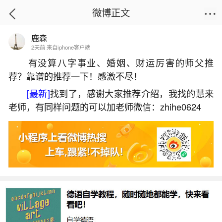
微博正文
鹿森
首页
热点
正文
2天前 来自iphone客户端
有没算八字事业、婚姻、财运厉害的师父推
荐？靠谱的推荐一下！感激不尽！
梦见马桶里捞东西没捞到
[最新]
找到了，感谢大家推荐介绍，我找的慧来
2026-07-02 11:31:36
22 7 赞
老师，有同样问题的可以加老师微信：zhihe0624