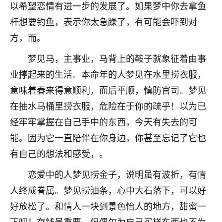
以希望恋情有进一步的发展了。如果梦中你去拿鱼
七零老顽童
：我母亲前年离世，刚开始我经常
杆想要钓鱼，表示你太急躁了，有可能会吓到对
做梦梦见她，后来也是朋友介绍，找到慧来老
方，而。
师，安排了超度法事，做梦再也没有梦到过
了，一开始是半信半疑的，图个心安，给亡母
梦见马，主事业，马背上的鞍子就象征着由事
超度，现在看来，人不信也不行。
业撑起来的生活。本命年的人梦见在水里捞衣服，
11
2天前 来自云南
意味着春来得意顺利，而后平顺，慎防官司。梦见
在抽水马桶里捞衣服，危险在于你的疏乎！以为已
优秀的张同学
老师收徒吗？？我对这些很感兴趣
经牢牢掌握在自己手中的东西，今天有失去的可
15
2天前 来自山西
能。因为它一直陪伴在你身边，你甚至忘记了它也
有自己的想法和感受，。
恋爱中的人梦见捞金子，说明虽有波折，有情
人终成眷属。梦见捞油条，心中大石落下，可以好
好放松了。和情人一块到景色怡人的地方，甜蜜一
下吧！存钱虽重要，但偶尔为自己买样东西也不为