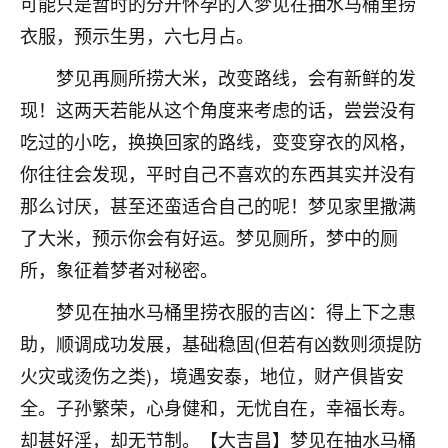
可能只是暂时的分开怀孕的人梦见在抽水马桶里捞
着我晋升有望，我半信半疑的按照老师建议，做了化
太岁还有一个发钱粮，本来年前的人事调整，拖到年
衣服，预示生男，六七月占。
后，我以为都没戏了，结果开年一上班，开会提拔升
职第一个就是我，职务无所谓，主要是底薪加了
梦见再厕所捞大米，改变路线，会有新鲜的发
3000，非常开心，无论如何，感恩感谢！🙏🏻
现！这两天若能从这个角度来考虑的话，尝尝没有
吃过的小吃，换换回家的路线，变变穿衣的风格，
鹿森
：恭喜升职加薪！！，请客吗？�
你往往会发现，平时自己不喜欢的东西其实并没有
32
12小时前 来自北京
那么讨厌，甚至还蛮适合自己的呢！梦见家里撒满
心心相印
了大米，预示你会有好运。梦见厕所，梦中的厕
我身体不太好，总是病病殃殃的，去检查又没什么大
所，象征着梦者对秘密。
问题，反正就是不舒服。中医西医看遍了，找不到问
题，后来无意中看到有人推荐慧来老师，跟老师聊过
梦见在抽水马桶里捞衣服的吉凶：得上下之惠
之后，心情豁然开朗，也听老师建议，处理了一些因
助，顺调成功发展，基础稳固(但若有凶数则须提防
果问题。今年以来，身体比以前好多，主要是心情好
火灾或烫伤之类)，境遇安泰，地位，财产俱皆安
了，老师说境随心转，现在深有体会了。
全。子孙繁荣，心身健和，无忧自在，幸福长寿。
鹿森
：是的，其实跟老师聊过之后，最大的感
却甚好淫，却无节制。【大吉昌】梦见在抽水马桶
触，首先就是心态会变好，万般皆是命，半点