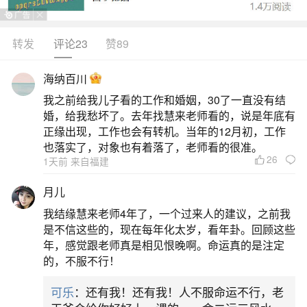
转发
评论23
赞89
生活中像梦见马桶里捞东西没捞到都是很常见
的问题，但是小问题不注意可能会引起大麻烦，下
海纳百川
面就这个问题给大家做一些解读：
我之前给我儿子看的工作和婚姻，30了一直没有结
婚，给我愁坏了。去年找慧来老师看的，说是年底有
1、梦见东西掉马桶里自己捞出来
正缘出现，工作也会有转机。当年的12月初，工作
也落实了，对象也有着落了，老师看的很准。
26
1天前 来自福建
梦见东西掉进马桶里自己捞出来，通常象征内
心对失去重要事物的焦虑以及试图挽回的心理状
月儿
态。这类梦境反映你可能正面临某种情感或生活上
我结缘慧来老师4年了，一个过来人的建议，之前我
的困扰，担心失去某些有价值的东西，比如人际关
是不信这些的，现在每年化太岁，看年卦。回顾这些
年，感觉跟老师真是相见恨晚啊。命运真的是注定
系、机会或自我认同。尽管所处环境看似“污秽”，但
的，不服不行！
主动打捞的动作说明你有强烈的修复欲望和责任
可乐
：还有我！还有我！人不服命运不行，老
感，愿意为解决问题付出努力。从周易解梦角度