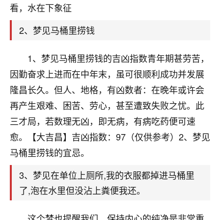
天爷会给你好好上一课的。一命二运三风水，
看，水在下象征
哪样不服都不行！
平安是福
：我也是每年找老师化太岁，看年
2、梦见马桶里捞钱
卦，认识老师3年了，都是缘分啊！
19
1、梦见马桶里捞钱的吉凶指数青年期甚劳苦，
17分钟前 来自湖北
因勤奋求上进而在中年末，虽可很顺利成功并发展
心若莲花
隆昌长久。但人、地格，有凶数者：在晚年或许会
我是做餐饮的，这两年，生意屡屡受挫，店开一家关
再产生艰难、困苦、劳心，甚至遭致失败之忧。此
一家，要么生意不好，生意好的就出事。前些年攒的
家底快败光了，真是倒霉！我也想找人看看到底怎么
三才局，若数理无凶，即无病，有病吃药便可速
回事？
愈。【大吉昌】吉凶指数：97（仅供参考）2、梦见
鹿森
：你可以找老师看看，人有时不服命不行
马桶里捞钱的宜忌。
啊！
3、梦见在单位上厕所,我的衣服都掉进马桶里
太阳当空赵
：我也做餐饮的，生意不算大，但
是我从找店开始都是找慧来老师跟进的，选
了,泡在水里但没沾上粪便我还。
址、风水、还有开业日子，哪哪都看了，虽然
大环境不好，但是我家生意还可以，前几天又
这个梦也提醒我们，保持内心的纯净是非常重