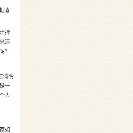
据喜
汁拌
来清
呢？
在清明
是一
个人
。
家如