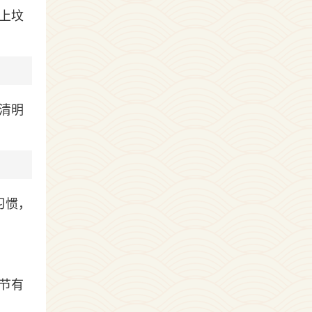
上坟
清明
习惯，
节有