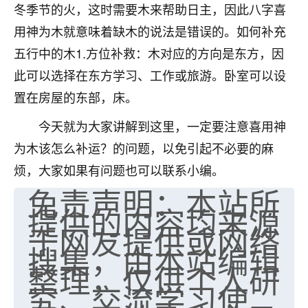
冬季节的火，这时需要木来帮助日主，因此八字喜
七零老顽童
：我母亲前年离世，刚开始我经常
用神为木就意味着缺木的说法是错误的。如何补充
做梦梦见她，后来也是朋友介绍，找到慧来老
师，安排了超度法事，做梦再也没有梦到过
五行中的木1.方位补救：木对应的方向是东方，因
了，一开始是半信半疑的，图个心安，给亡母
此可以选择在东方学习、工作或旅游。卧室可以设
超度，现在看来，人不信也不行。
置在房屋的东部，床。
11
2天前 来自云南
今天就为大家讲解到这里，一定要注意喜用神
优秀的张同学
为木该怎么补运？的问题，以免引起不必要的麻
老师收徒吗？？我对这些很感兴趣
烦，大家如果有问题也可以联系小编。
15
2天前 来自山西
免责声明：本站所
提供的内容均来源
于网友提供或网络
搜集，由本站编辑
整理，仅供个人研
究、交流学习使