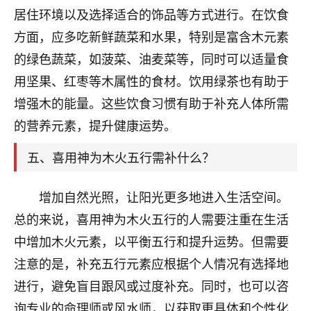
刚找老师做了补财库，希望财运更好一点！
居住环境以及选择适合的饰品等方式进行。在饮食
18
方面，应多吃新鲜蔬菜和水果，特别是富含木元素
2小时前 来自海南
的绿色蔬菜，如菠菜、油麦菜等，同时可以适量食
梦醒时分
用坚果、红枣等木属性的食材。饮用绿茶也有助于
我女儿高二叛逆，大半年不上学，一说她就要死要活
增强木的能量。这些饮食习惯有助于补充人体所需
的，把我们两口子愁的不行，朋友给我推荐的慧来老
师，一开始我是病急乱投医，这半年来，法事一个个
的营养元素，提升健康运势。
做完，我女儿跟变了个人一样，不期望她能考多好的
大学，只要能安安稳稳的把书读了，身体心理都健健
五、喜用神为木火五行需补什么？
康康的我就很知足了！
增加自然光照，让阳光更多地进入生活空间。
鹿森
：可怜天下父母心啊！
总的来说，喜用神为木火五行的人需要注重在生活
16
3小时前 来自河北
中增加木火元素，以平衡五行和提升运势。但需要
付深
注意的是，补充五行元素应根据个人情况有选择地
我是公司人事调整，有升迁机会，但同时竞争的我们
进行，避免盲目跟风或过度补充。同时，也可以咨
三个，找老师的时候是抱着侥幸心理，没想到老师看
询专业的命理师或风水师，以获取更具体和个性化