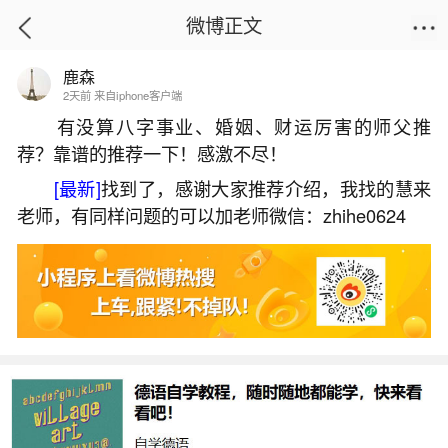
微博正文
鹿森
首页
热点
正文
2天前 来自iphone客户端
有没算八字事业、婚姻、财运厉害的师父推
荐？靠谱的推荐一下！感激不尽！
喜用神为木该怎么补运？
[最新]
找到了，感谢大家推荐介绍，我找的慧来
2026-07-01 13:52:09
23 8 赞
老师，有同样问题的可以加老师微信：zhihe0624
生活中像喜用神为木该怎么补运？都是很常见
的问题，但是小问题不注意可能会引起大麻烦，下
面就这个问题给大家做一些解读：
一、喜用神是木怎么补运
4.注意眼睛健康：由于用神为木的人通常金较