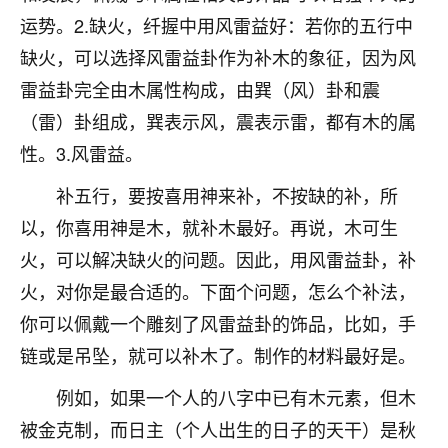
不由人！
运势。2.缺火，纤握中用风雷益好：若你的五行中
缺火，可以选择风雷益卦作为补木的象征，因为风
9
1天前 来自四川
雷益卦完全由木属性构成，由巽（风）卦和震
金白水清
（雷）卦组成，巽表示风，震表示雷，都有木的属
我也想找老师看看，有没有人给个联系方式的啊？
性。3.风雷益。
鹿森
：慧来老师微信：gjsy0624
补五行，要按喜用神来补，不按缺的补，所
以，你喜用神是木，就补木最好。再说，木可生
12
1天前 来自江西
火，可以解决缺火的问题。因此，用风雷益卦，补
青春168
火，对你是最合适的。下面个问题，怎么个补法，
我也想要，我也想要！
你可以佩戴一个雕刻了风雷益卦的饰品，比如，手
15
2天前 来自山西
链或是吊坠，就可以补木了。制作的材料最好是。
Jessica李
例如，如果一个人的八字中已有木元素，但木
老师做不做超度法事？我想给我奶奶做超度，她今年
被金克制，而日主（个人出生的日子的天干）是秋
刚去世了。