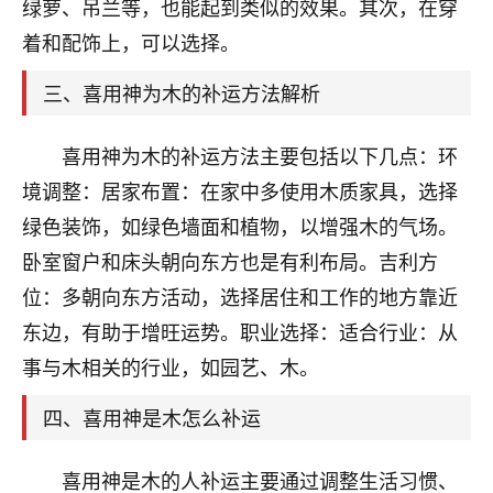
天爷会给你好好上一课的。一命二运三风水，
绿萝、吊兰等，也能起到类似的效果。其次，在穿
哪样不服都不行！
着和配饰上，可以选择。
平安是福
：我也是每年找老师化太岁，看年
卦，认识老师3年了，都是缘分啊！
三、喜用神为木的补运方法解析
19
17分钟前 来自湖北
喜用神为木的补运方法主要包括以下几点：环
心若莲花
境调整：居家布置：在家中多使用木质家具，选择
我是做餐饮的，这两年，生意屡屡受挫，店开一家关
绿色装饰，如绿色墙面和植物，以增强木的气场。
一家，要么生意不好，生意好的就出事。前些年攒的
卧室窗户和床头朝向东方也是有利布局。吉利方
家底快败光了，真是倒霉！我也想找人看看到底怎么
回事？
位：多朝向东方活动，选择居住和工作的地方靠近
东边，有助于增旺运势。职业选择：适合行业：从
鹿森
：你可以找老师看看，人有时不服命不行
事与木相关的行业，如园艺、木。
啊！
太阳当空赵
：我也做餐饮的，生意不算大，但
四、喜用神是木怎么补运
是我从找店开始都是找慧来老师跟进的，选
址、风水、还有开业日子，哪哪都看了，虽然
大环境不好，但是我家生意还可以，前几天又
喜用神是木的人补运主要通过调整生活习惯、