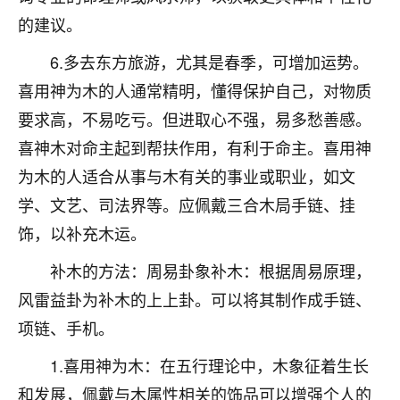
着我晋升有望，我半信半疑的按照老师建议，做了化
的建议。
太岁还有一个发钱粮，本来年前的人事调整，拖到年
后，我以为都没戏了，结果开年一上班，开会提拔升
6.多去东方旅游，尤其是春季，可增加运势。
职第一个就是我，职务无所谓，主要是底薪加了
3000，非常开心，无论如何，感恩感谢！🙏🏻
喜用神为木的人通常精明，懂得保护自己，对物质
要求高，不易吃亏。但进取心不强，易多愁善感。
鹿森
：恭喜升职加薪！！，请客吗？�
喜神木对命主起到帮扶作用，有利于命主。喜用神
32
12小时前 来自北京
为木的人适合从事与木有关的事业或职业，如文
学、文艺、司法界等。应佩戴三合木局手链、挂
心心相印
饰，以补充木运。
我身体不太好，总是病病殃殃的，去检查又没什么大
问题，反正就是不舒服。中医西医看遍了，找不到问
补木的方法：周易卦象补木：根据周易原理，
题，后来无意中看到有人推荐慧来老师，跟老师聊过
之后，心情豁然开朗，也听老师建议，处理了一些因
风雷益卦为补木的上上卦。可以将其制作成手链、
果问题。今年以来，身体比以前好多，主要是心情好
项链、手机。
了，老师说境随心转，现在深有体会了。
1.喜用神为木：在五行理论中，木象征着生长
鹿森
：是的，其实跟老师聊过之后，最大的感
和发展，佩戴与木属性相关的饰品可以增强个人的
触，首先就是心态会变好，万般皆是命，半点