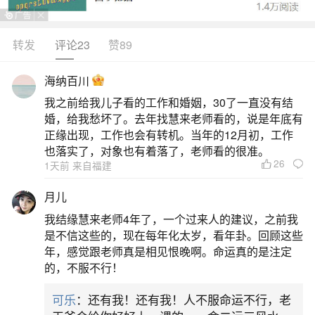
多，因此要多注意保护眼睛。5.饮食忌辣：少吃火
锅、辣椒等上火的食物，避免吃红豆和红酒。多吃
转发
评论23
赞89
水果、蔬菜、绿豆和海带等绿色食品。如何补运：
海纳百川
1.多种植花草：建议种植万年青、富贵竹、大叶植
我之前给我儿子看的工作和婚姻，30了一直没有结
物等，植物生长旺盛表示主人的运程好。但应避免
婚，给我愁坏了。去年找慧来老师看的，说是年底有
种植仙人掌和仙人球，因为它们不利于
正缘出现，工作也会有转机。当年的12月初，工作
也落实了，对象也有着落了，老师看的很准。
26
二、喜用神为木是什么意思缺木吗怎么补
1天前 来自福建
月儿
对于喜用神为木的人，如何补充木元素以强化
我结缘慧来老师4年了，一个过来人的建议，之前我
运势呢？首先，可以通过日常生活中的一些习惯来
是不信这些的，现在每年化太岁，看年卦。回顾这些
补充木气。例如，多接触大自然，尤其是树木茂盛
年，感觉跟老师真是相见恨晚啊。命运真的是注定
的，不服不行！
的地方，如公园、森林等，有助于吸收自然界的木
气。同时，在家中或办公室摆放一些绿色植物，如
可乐
：还有我！还有我！人不服命运不行，老