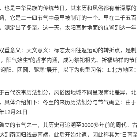
，也是中华民族的传统节日，其来历和风俗都有着深厚的
涵，它是二十四节气中最早被制订的一个。早在二千五百
，测定出了冬至。这一天，太阳直射地面的位置到达一年
双重意义：天文意义：标志太阳往返运动的转折点，是制
至，阳气始生”的哲学内涵，成为祭祀祖先、祈福纳祥的节
迎阳、团圆、驱寒”展开，以下为典型习俗：1.北方地区
于古代农事历法划分，风俗因地域不同呈现南北差异，北
。具体介绍如下：冬至的来历历法划分与节气确立：由于
12月21日
确立的节气之一，其历史可追溯至3000多年前的周代。
达到南回归线最南端，此后开始北返，因此称其为“日南至