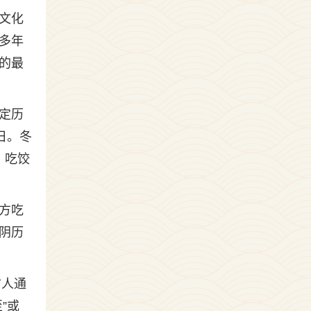
文化
多年
的最
定历
日。冬
：吃饺
方吃
阴历
古人通
”或