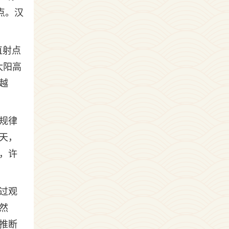
点。汉
直射点
太阳高
越
规律
天，
，许
过观
然
推断