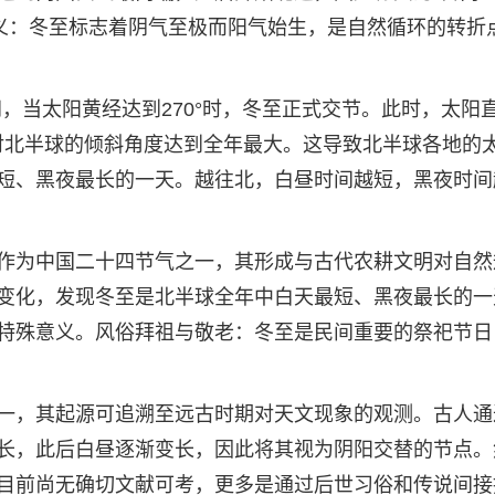
意义：冬至标志着阴气至极而阳气始生，是自然循环的转折
间，当太阳黄经达到270°时，冬至正式交节。此时，太阳
阳光对北半球的倾斜角度达到全年最大。这导致北半球各地的
短、黑夜最长的一天。越往北，白昼时间越短，黑夜时间
作为中国二十四节气之一，其形成与古代农耕文明对自然
变化，发现冬至是北半球全年中白天最短、黑夜最长的一
特殊意义。风俗拜祖与敬老：冬至是民间重要的祭祀节日
一，其起源可追溯至远古时期对天文现象的观测。古人通
长，此后白昼逐渐变长，因此将其视为阴阳交替的节点。
目前尚无确切文献可考，更多是通过后世习俗和传说间接