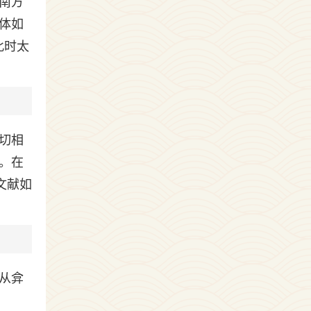
南方
体如
此时太
切相
。在
文献如
从弇