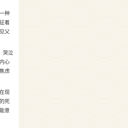
一种
征着
见父
。哭泣
内心
焦虑
在现
的死
能意