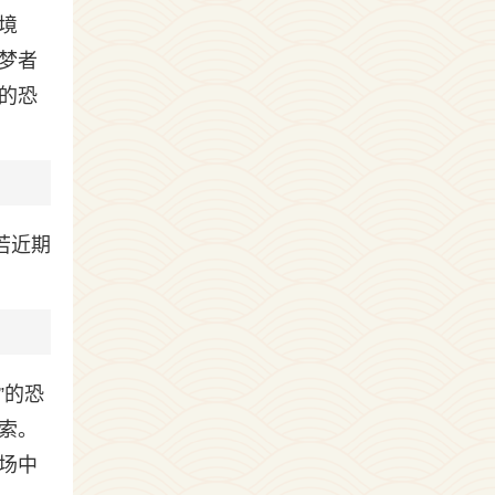
境
梦者
的恐
若近期
”的恐
索。
场中