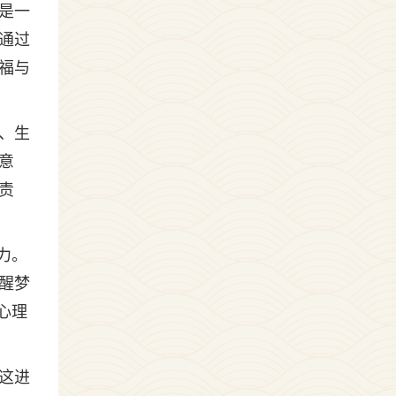
是一
通过
福与
、生
意
责
力。
醒梦
心理
这进