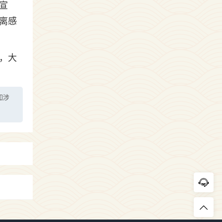
宣
离感
，大
如涉