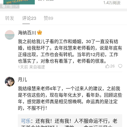
转发
评论23
赞89
生活中像距离中秋节还有几天？都是很常见的
问题，但是小问题不注意可能会引起大麻烦，下面
海纳百川
就这个问题给大家做一些解读：
我之前给我儿子看的工作和婚姻，30了一直没有结
婚，给我愁坏了。去年找慧来老师看的，说是年底有
一、2024年中秋节还有几天
正缘出现，工作也会有转机。当年的12月初，工作
也落实了，对象也有着落了，老师看的很准。
26
1天前 来自福建
2024年中秋节是9月17日，今天是7月18日，所
以距离今年中秋还有62天。中秋节，是仲秋之节，
月儿
在进入秋季的第二个月，以十五月圆为标志，这天
我结缘慧来老师4年了，一个过来人的建议，之前我
正值三秋之中，故谓之“中秋”。此夜月色比平时更
是不信这些的，现在每年化太岁，看年卦。回顾这些
年，感觉跟老师真是相见恨晚啊。命运真的是注定
亮，又谓之“月夕”。因为中秋节在秋季、八月，又名
的，不服不行！
“秋节”、“八月节”；因为祭月、拜月，又叫“月节”、
可乐
：还有我！还有我！人不服命运不行，老
“月亮节”；中秋家人团