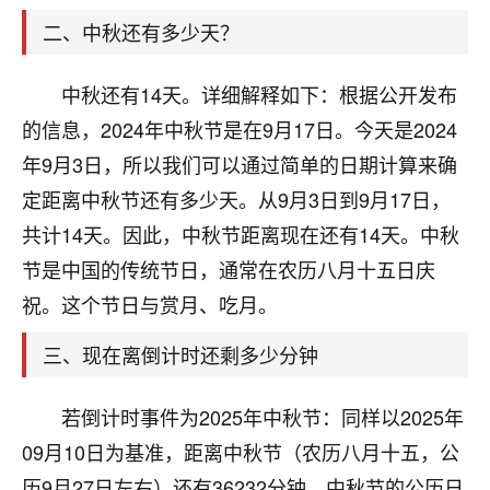
天爷会给你好好上一课的。一命二运三风水，
哪样不服都不行！
二、中秋还有多少天？
平安是福
：我也是每年找老师化太岁，看年
卦，认识老师3年了，都是缘分啊！
中秋还有14天。详细解释如下：根据公开发布
19
的信息，2024年中秋节是在9月17日。今天是2024
17分钟前 来自湖北
年9月3日，所以我们可以通过简单的日期计算来确
心若莲花
定距离中秋节还有多少天。从9月3日到9月17日，
我是做餐饮的，这两年，生意屡屡受挫，店开一家关
共计14天。因此，中秋节距离现在还有14天。中秋
一家，要么生意不好，生意好的就出事。前些年攒的
家底快败光了，真是倒霉！我也想找人看看到底怎么
节是中国的传统节日，通常在农历八月十五日庆
回事？
祝。这个节日与赏月、吃月。
鹿森
：你可以找老师看看，人有时不服命不行
三、现在离倒计时还剩多少分钟
啊！
太阳当空赵
：我也做餐饮的，生意不算大，但
若倒计时事件为2025年中秋节：同样以2025年
是我从找店开始都是找慧来老师跟进的，选
址、风水、还有开业日子，哪哪都看了，虽然
09月10日为基准，距离中秋节（农历八月十五，公
大环境不好，但是我家生意还可以，前几天又
历9月27日左右）还有36232分钟。中秋节的公历日