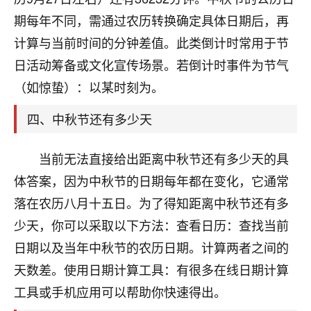
刚找老师做了补财库，希望财运更好一点！
期每年不同，需通过农历转换确定具体日期后，再
18
2小时前 来自海南
计算与当前时间的分钟差值。此类倒计时常用于节
日活动筹备或文化宣传场景。若倒计时事件为节气
梦醒时分
（如惊蛰）：以某时刻为。
我女儿高二叛逆，大半年不上学，一说她就要死要活
的，把我们两口子愁的不行，朋友给我推荐的慧来老
四、中秋节还有多少天
师，一开始我是病急乱投医，这半年来，法事一个个
做完，我女儿跟变了个人一样，不期望她能考多好的
大学，只要能安安稳稳的把书读了，身体心理都健健
当前无法直接给出距离中秋节还有多少天的具
康康的我就很知足了！
体答案，因为中秋节的日期每年都在变化，它通常
鹿森
：可怜天下父母心啊！
落在农历八月十五日。为了得知距离中秋节还有多
少天，你可以采取以下方法：查看日历：查找当前
16
3小时前 来自河北
日期以及当年中秋节的农历日期。计算两者之间的
付深
天数差。使用日期计算工具：有很多在线日期计算
我是公司人事调整，有升迁机会，但同时竞争的我们
工具或手机应用可以帮助你快速得出。
三个，找老师的时候是抱着侥幸心理，没想到老师看