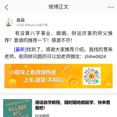
微博正文
鹿森
首页
运势
正文
2天前 来自iphone客户端
有没算八字事业、婚姻、财运厉害的师父推
荐？靠谱的推荐一下！感激不尽！
距离中秋节还有几天？
[最新]
找到了，感谢大家推荐介绍，我找的慧来
2026-07-01 09:08:42
8 6 赞
老师，有同样问题的可以加老师微信：zhihe0624