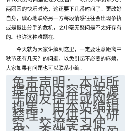
七零老顽童
：我母亲前年离世，刚开始我经常
两团圆的快乐时光，这还要下几番时间了。更改好
做梦梦见她，后来也是朋友介绍，找到慧来老
自身，诚心地联络另一方每段情感往往会出现争执
师，安排了超度法事，做梦再也没有梦到过
或是提出分手的危机，之中毫无疑问是不太好存有
了，一开始是半信半疑的，图个心安，给亡母
超度，现在看来，人不信也不行。
的。也许这种难题在。
11
今天就为大家讲解到这里，一定要注意距离中
2天前 来自云南
秋节还有几天？的问题，以免引起不必要的麻烦，
优秀的张同学
大家如果有问题也可以联系小编。
老师收徒吗？？我对这些很感兴趣
免责声明：本站所
15
2天前 来自山西
提供的内容均来源
于网友提供或网络
搜集，由本站编辑
整理，仅供个人研
究、交流学习使
用，不涉及商业盈