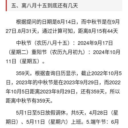
着我晋升有望，我半信半疑的按照老师建议，做了化
五、离八月十五到底还有几天
太岁还有一个发钱粮，本来年前的人事调整，拖到年
后，我以为都没戏了，结果开年一上班，开会提拔升
职第一个就是我，职务无所谓，主要是底薪加了
根据提问的日期是8月14日，而中秋节是在9月
3000，非常开心，无论如何，感恩感谢！🙏🏻
27日.8月31天，通过计算可知，距离8月15有44天
鹿森
：恭喜升职加薪！！，请客吗？�
中秋节（农历八月十五）：2024年9月17日
（星期二）重阳节（农历九月初九）：2024年10月
32
12小时前 来自北京
11日（星期五）。
心心相印
359天。根据查询日历显示，截止2022年10月5
我身体不太好，总是病病殃殃的，去检查又没什么大
问题，反正就是不舒服。中医西医看遍了，找不到问
日，2023年的中秋节是在2023年9月29日，而2022
题，后来无意中看到有人推荐慧来老师，跟老师聊过
年10月5日距离2023年9月29日，还有359天，所以
之后，心情豁然开朗，也听老师建议，处理了一些因
距离中秋节有359天。
果问题。今年以来，身体比以前好多，主要是心情好
了，老师说境随心转，现在深有体会了。
5月1日至5日放假调休，共5天，4月28日（星
鹿森
：是的，其实跟老师聊过之后，最大的感
期日）、5月11日（星期六）上班。5.端午节：6月
触，首先就是心态会变好，万般皆是命，半点