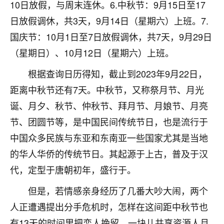
10日放假，与周末连休。6.中秋节：9月15日至17
不由人！
日放假调休，共3天，9月14日（星期六）上班。7.
9
1天前 来自四川
国庆节：10月1日至7日放假调休，共7天，9月29日
（星期日）、10月12日（星期六）上班。
金白水清
我也想找老师看看，有没有人给个联系方式的啊？
根据查询日历得知，截止到2023年9月22日，
距离中秋节还有7天。中秋节，又称祭月节、月光
鹿森
：慧来老师微信：gjsy0624
诞、月夕、秋节、仲秋节、拜月节、月娘节、月亮
12
1天前 来自江西
节、团圆节等，是中国民间传统节日，也是流行于
中国众多民族与东亚和东南亚一些国家尤其是当地
青春168
的华人华侨的传统节日。其起源于上古，普及于汉
我也想要，我也想要！
15
2天前 来自山西
代，定型于唐朝初年，盛行于。
Jessica李
但是，若情感亲身经历了几番大吵大闹，两个
老师做不做超度法事？我想给我奶奶做超度，她今年
人正遭遇提出分手危机时，怎样在这间距中秋节也
刚去世了。
有13天的时间里把恋人挽留，一块儿共享资源人月