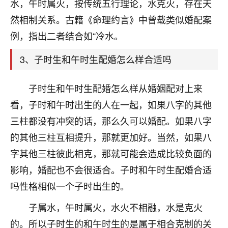
天爷会给你好好上一课的。一命二运三风水，
水，午时属火，按传统五行理论，水克火，存在天
哪样不服都不行！
然相制关系。古籍《命理约言》中曾载类似婚配案
平安是福
：我也是每年找老师化太岁，看年
例，指出二者结合如“冷水。
卦，认识老师3年了，都是缘分啊！
3、子时生和午时生配婚怎么样合适吗
19
17分钟前 来自湖北
心若莲花
子时生和午时生配婚怎么样从婚姻配对上来
我是做餐饮的，这两年，生意屡屡受挫，店开一家关
看，子时和午时出生的人在一起，如果八字的其他
一家，要么生意不好，生意好的就出事。前些年攒的
三柱都没有冲突的话，那么久可以婚配。如果八字
家底快败光了，真是倒霉！我也想找人看看到底怎么
回事？
的其他三柱互相提升，那就更加好。当然，如果八
字其他三柱彼此相克，那就可能会造成比较负面的
鹿森
：你可以找老师看看，人有时不服命不行
影响，婚配也不会很适合。子时和午时生配婚合适
啊！
太阳当空赵
：我也做餐饮的，生意不算大，但
吗性格相似一个子时出生的。
是我从找店开始都是找慧来老师跟进的，选
址、风水、还有开业日子，哪哪都看了，虽然
子属水，午时属火，水火不相融，水是克火
大环境不好，但是我家生意还可以，前几天又
的。所以子时生的和午时生的是属于相合克制的关