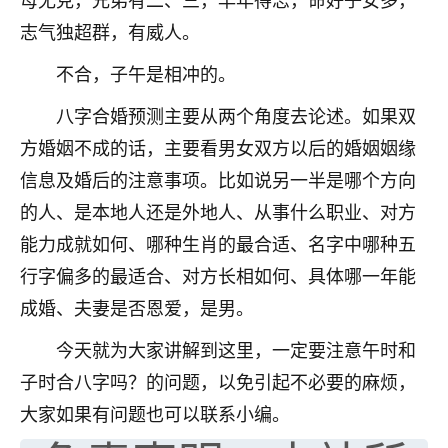
不由人！
志气独超群，有威人。
9
1天前 来自四川
不合，子午是相冲的。
金白水清
八字合婚预测主要从两个角度去论述。如果双
我也想找老师看看，有没有人给个联系方式的啊？
方婚姻不成的话，主要看男女双方以后的婚姻姻缘
信息及婚后的注意事项。比如说另一半是哪个方向
鹿森
：慧来老师微信：gjsy0624
的人、是本地人还是外地人、从事什么职业、对方
12
1天前 来自江西
能力成就如何、哪种生肖的最合适、名字中哪种五
行字偏多的最适合、对方长相如何、具体哪一年能
青春168
成婚、夫妻是否恩爱，是男。
我也想要，我也想要！
15
2天前 来自山西
今天就为大家讲解到这里，一定要注意午时和
Jessica李
子时合八字吗？的问题，以免引起不必要的麻烦，
老师做不做超度法事？我想给我奶奶做超度，她今年
大家如果有问题也可以联系小编。
刚去世了。