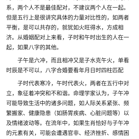
刚找老师做了补财库，希望财运更好一点！
系，两个人不是最佳配对，不建议两个人在一起。
18
2小时前 来自海南
但是五行上是很讲究具体的力量对比性的，如两者
平衡，是可以共存的，就犹如火旺得水，方成相
梦醒时分
济。从婚姻配对上来看，子时和午时出生的人在一
我女儿高二叛逆，大半年不上学，一说她就要死要活
的，把我们两口子愁的不行，朋友给我推荐的慧来老
起，如果八字的其他。
师，一开始我是病急乱投医，这半年来，法事一个个
子午是六冲，而且相冲又是子水克午火，单看
做完，我女儿跟变了个人一样，不期望她能考多好的
大学，只要能安安稳稳的把书读了，身体心理都健健
时辰是不可以，八字合婚要看年月日时四柱匹配
康康的我就很知足了！
子时代表寒冷，午时代表火，两者在五行中对
鹿森
：可怜天下父母心啊！
立，象征着冲突和不和谐。命理学家认为，子午冲
16
可能导致生活中的诸多问题，如人际关系紧张、频
3小时前 来自河北
繁搬家、健康隐患（如肠胃疾病、心脏问题等）以
付深
及情绪波动等。在流年中，如果生肖恰好与子午冲
我是公司人事调整，有升迁机会，但同时竞争的我们
的元素有关，可能会遭遇官非、经济挫折、感情困
三个，找老师的时候是抱着侥幸心理，没想到老师看