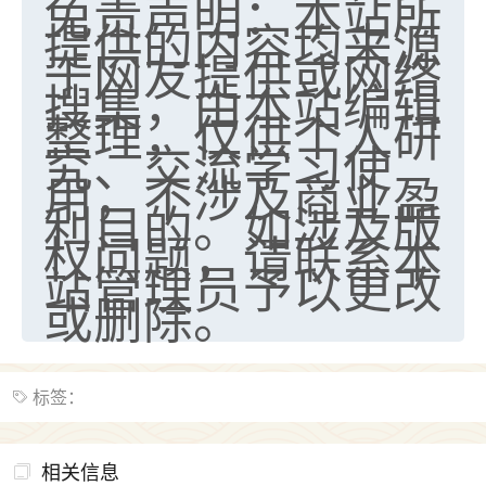
免责声明：本站所
提供的内容均来源
七零老顽童
：我母亲前年离世，刚开始我经常
于网友提供或网络
做梦梦见她，后来也是朋友介绍，找到慧来老
师，安排了超度法事，做梦再也没有梦到过
搜集，由本站编辑
了，一开始是半信半疑的，图个心安，给亡母
整理，仅供个人研
超度，现在看来，人不信也不行。
究、交流学习使
用，不涉及商业盈
11
2天前 来自云南
利目的。如涉及版
优秀的张同学
权问题，请联系本
老师收徒吗？？我对这些很感兴趣
站管理员予以更改
15
2天前 来自山西
或删除。
标签：
相关信息