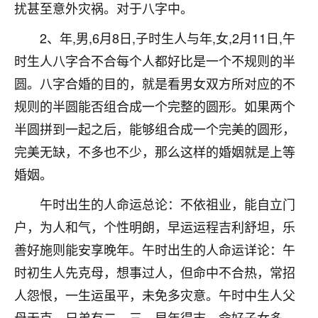
着我晋升有望，我半信半疑的按照老师建议，做了化
扰甚至意外灾祸。对于八字中。
太岁还有一个发钱粮，本来年前的人事调整，拖到年
后，我以为都没戏了，结果开年一上班，开会提拔升
2、年,男,6月8日,子时生人与年,女,2月11日,午
职第一个就是我，职务无所谓，主要是底薪加了
时生人八字合不合每个人都好比是一个不规则的半
3000，非常开心，无论如何，感恩感谢！🙏🏻
圆。八字合婚的目的，就是看男女双方所对应的不
鹿森
：恭喜升职加薪！！，请客吗？�
规则的半圆能否组合成一个完整的圆形。如果两个
半圆拼到一起之后，能够组合成一个完美的圆形，
32
12小时前 来自北京
完美无缺，不多也不少，那么这样的婚姻就是上等
心心相印
婚姻。
我身体不太好，总是病病殃殃的，去检查又没什么大
问题，反正就是不舒服。中医西医看遍了，找不到问
午时出生的人命运总论：不依祖业，能自立门
题，后来无意中看到有人推荐慧来老师，跟老师聊过
户，为人和气，个性明朗，早运运程吉利舒坦，乐
之后，心情豁然开朗，也听老师建议，处理了一些因
善好施则能安享晚年。午时出生的人命运详论：午
果问题。今年以来，身体比以前好多，主要是心情好
了，老师说境随心转，现在深有体会了。
时初生人先克母，想事过人，但命中不合热，常招
人怨恨，一生运虽平，未免多灾意。午时中生人父
鹿森
：是的，其实跟老师聊过之后，最大的感
母无克，兄弟有二、三，早年得志，命好子女多，
触，首先就是心态会变好，万般皆是命，半点