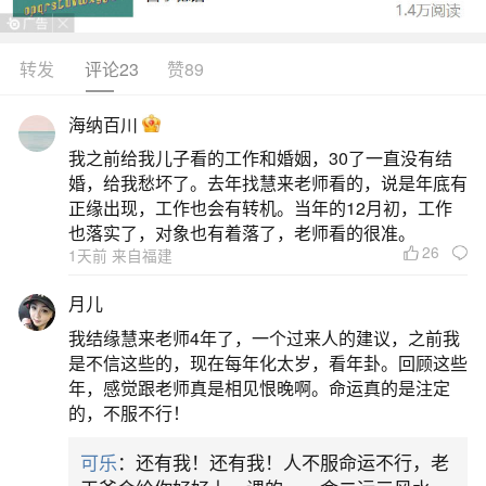
克，一般认为不太相合。子时属水，代表阴气最
盛；午时属火，代表阳气最旺。两者在五行中本就
转发
评论23
赞89
相克，一个极寒、一个极热，古人形象比喻为“冷水
海纳百川
泼火”或“红铁入水”，易起剧烈冲突。《命理约言》
我之前给我儿子看的工作和婚姻，30了一直没有结
等古籍提到，子午相冲易带来性格矛盾、情绪波
婚，给我愁坏了。去年找慧来老师看的，说是年底有
动、感情不稳等问题。比如午时出生者可能外显刚
正缘出现，工作也会有转机。当年的12月初，工作
也落实了，对象也有着落了，老师看的很准。
强急躁，子时出
26
1天前 来自福建
2、子时女与午时男的人结婚会怎么样
月儿
我结缘慧来老师4年了，一个过来人的建议，之前我
子时女与午时男结婚，民间认为水火相冲，易
是不信这些的，现在每年化太岁，看年卦。回顾这些
有性格冲突、沟通不畅、家庭矛盾多等问题，但实
年，感觉跟老师真是相见恨晚啊。命运真的是注定
的，不服不行！
际是否合适，关键要看双方完整八字的五行平衡与
相互补益情况，不能单凭出生时辰断定。子时属
可乐
：还有我！还有我！人不服命运不行，老