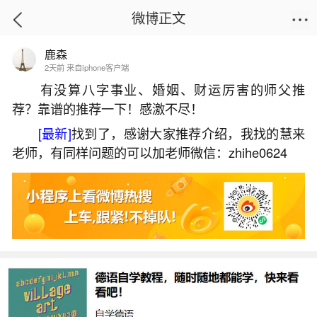
微博正文
鹿森
首页
热点
正文
2天前 来自iphone客户端
有没算八字事业、婚姻、财运厉害的师父推
荐？靠谱的推荐一下！感激不尽！
午时和子时合八字吗？
[最新]
找到了，感谢大家推荐介绍，我找的慧来
2026-07-01 08:24:01
25 1 赞
老师，有同样问题的可以加老师微信：zhihe0624
生活中像午时和子时合八字吗？都是很常见的
问题，但是小问题不注意可能会引起大麻烦，下面
就这个问题给大家做一些解读：
1、午时和子时合不合
午时和子时在传统命理中属于“子午冲”，水火相