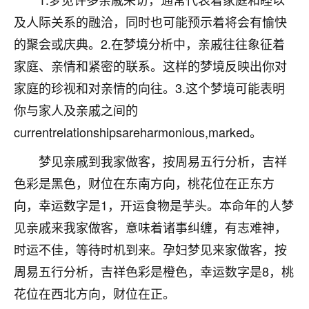
不由人！
及人际关系的融洽，同时也可能预示着将会有愉快
的聚会或庆典。2.在梦境分析中，亲戚往往象征着
9
1天前 来自四川
家庭、亲情和紧密的联系。这样的梦境反映出你对
金白水清
家庭的珍视和对亲情的向往。3.这个梦境可能表明
我也想找老师看看，有没有人给个联系方式的啊？
你与家人及亲戚之间的
鹿森
：慧来老师微信：gjsy0624
currentrelationshipsareharmonious,marked。
12
梦见亲戚到我家做客，按周易五行分析，吉祥
1天前 来自江西
色彩是黑色，财位在东南方向，桃花位在正东方
青春168
向，幸运数字是1，开运食物是芋头。本命年的人梦
我也想要，我也想要！
见亲戚来我家做客，意味着诸事纠缠，有志难神，
15
2天前 来自山西
时运不佳，等待时机到来。孕妇梦见来家做客，按
Jessica李
周易五行分析，吉祥色彩是橙色，幸运数字是8，桃
老师做不做超度法事？我想给我奶奶做超度，她今年
花位在西北方向，财位在正。
刚去世了。