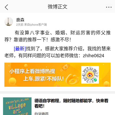
微博正文
鹿森
首页
热点
正文
2天前 来自iphone客户端
有没算八字事业、婚姻、财运厉害的师父推
荐？靠谱的推荐一下！感激不尽！
梦见亲戚们到我家做客
[最新]
找到了，感谢大家推荐介绍，我找的慧来
2026-06-30 21:15:18
23 9 赞
老师，有同样问题的可以加老师微信：zhihe0624
生活中像梦见亲戚们到我家做客都是很常见的
问题，但是小问题不注意可能会引起大麻烦，下面
就这个问题给大家做一些解读：
1、梦到亲戚来我家做客是什么意思
梦到亲戚来我家做客，预示着近期只要家庭气