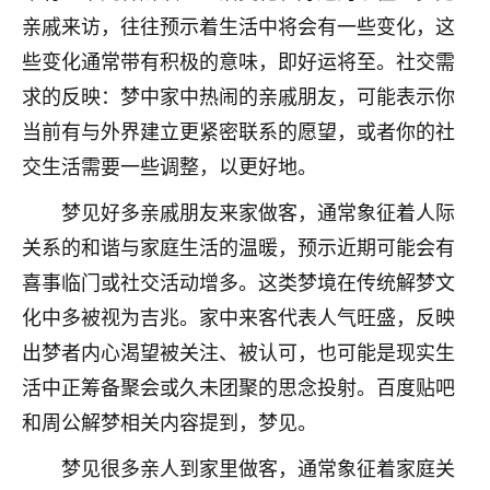
刚找老师做了补财库，希望财运更好一点！
亲戚来访，往往预示着生活中将会有一些变化，这
18
2小时前 来自海南
些变化通常带有积极的意味，即好运将至。社交需
求的反映：梦中家中热闹的亲戚朋友，可能表示你
梦醒时分
当前有与外界建立更紧密联系的愿望，或者你的社
我女儿高二叛逆，大半年不上学，一说她就要死要活
的，把我们两口子愁的不行，朋友给我推荐的慧来老
交生活需要一些调整，以更好地。
师，一开始我是病急乱投医，这半年来，法事一个个
梦见好多亲戚朋友来家做客，通常象征着人际
做完，我女儿跟变了个人一样，不期望她能考多好的
大学，只要能安安稳稳的把书读了，身体心理都健健
关系的和谐与家庭生活的温暖，预示近期可能会有
康康的我就很知足了！
喜事临门或社交活动增多。这类梦境在传统解梦文
鹿森
：可怜天下父母心啊！
化中多被视为吉兆。家中来客代表人气旺盛，反映
出梦者内心渴望被关注、被认可，也可能是现实生
16
3小时前 来自河北
活中正筹备聚会或久未团聚的思念投射。百度贴吧
付深
和周公解梦相关内容提到，梦见。
我是公司人事调整，有升迁机会，但同时竞争的我们
梦见很多亲人到家里做客，通常象征着家庭关
三个，找老师的时候是抱着侥幸心理，没想到老师看