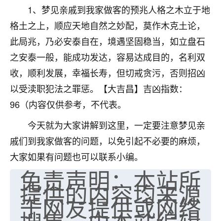
1、梦见亲戚到我家做客的预兆人格之木立于地
七零老顽童
：我母亲前年离世，刚开始我经常
格土之上，顺应天地自然之妙配，莫作木克土论，
做梦梦见她，后来也是朋友介绍，找到慧来老
师，安排了超度法事，做梦再也没有梦到过
此局兆，乃必安泰自在，境遇坚固稳当，如立盘石
了，一开始是半信半疑的，图个心安，给亡母
之安泰一般，能成功发达，容易达成目的，名利双
超度，现在看来，人不信也不行。
收，顺利发展，幸福长寿，但切戒贪污，否则招凶
11
2天前 来自云南
以受渎职犯法之罪惩。【大吉昌】吉凶指数：
96（内容仅供参考，不代表。
优秀的张同学
老师收徒吗？？我对这些很感兴趣
今天就为大家讲解到这里，一定要注意梦见亲
15
2天前 来自山西
戚们到我家做客的问题，以免引起不必要的麻烦，
大家如果有问题也可以联系小编。
免责声明：本站所
提供的内容均来源
于网友提供或网络