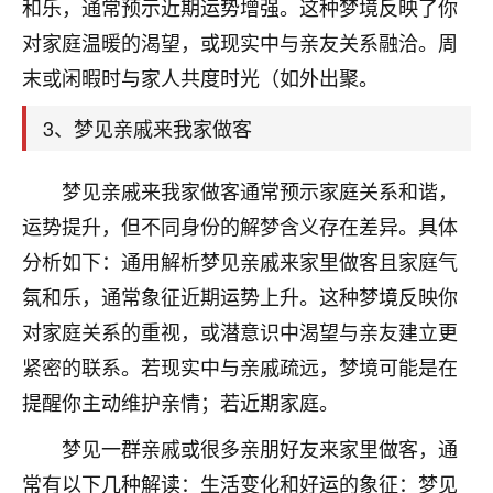
天爷会给你好好上一课的。一命二运三风水，
和乐，通常预示近期运势增强。这种梦境反映了你
哪样不服都不行！
对家庭温暖的渴望，或现实中与亲友关系融洽。周
平安是福
：我也是每年找老师化太岁，看年
末或闲暇时与家人共度时光（如外出聚。
卦，认识老师3年了，都是缘分啊！
3、梦见亲戚来我家做客
19
17分钟前 来自湖北
心若莲花
梦见亲戚来我家做客通常预示家庭关系和谐，
我是做餐饮的，这两年，生意屡屡受挫，店开一家关
运势提升，但不同身份的解梦含义存在差异。具体
一家，要么生意不好，生意好的就出事。前些年攒的
分析如下：通用解析梦见亲戚来家里做客且家庭气
家底快败光了，真是倒霉！我也想找人看看到底怎么
回事？
氛和乐，通常象征近期运势上升。这种梦境反映你
对家庭关系的重视，或潜意识中渴望与亲友建立更
鹿森
：你可以找老师看看，人有时不服命不行
紧密的联系。若现实中与亲戚疏远，梦境可能是在
啊！
太阳当空赵
：我也做餐饮的，生意不算大，但
提醒你主动维护亲情；若近期家庭。
是我从找店开始都是找慧来老师跟进的，选
址、风水、还有开业日子，哪哪都看了，虽然
梦见一群亲戚或很多亲朋好友来家里做客，通
大环境不好，但是我家生意还可以，前几天又
常有以下几种解读：生活变化和好运的象征：梦见