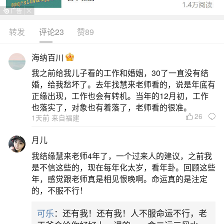
氛和乐，你的运势更加倍增。不妨与家人一起上上
馆子吃个饭吧，一边与大家慢慢聊天，或者是邀请
转发
评论23
赞89
伴侣到家中介绍给家人认识，自己到伴侣家中做客
海纳百川
也可以。最近清晰的思维很适合考虑人生大事。利
我之前给我儿子看的工作和婚姻，30了一直没有结
用节日邀请联络不太密切的朋友来家中做客，可以
婚，给我愁坏了。去年找慧来老师看的，说是年底有
了解一些对方近期的生活，增进双方的交流，提升
正缘出现，工作也会有转机。当年的12月初，工作
也落实了，对象也有着落了，老师看的很准。
友谊
26
1天前 来自福建
2、梦见亲戚来我家做客
月儿
我结缘慧来老师4年了，一个过来人的建议，之前我
梦见亲戚来我家做客通常预示家庭关系和睦，
是不信这些的，现在每年化太岁，看年卦。回顾这些
运势提升，具体含义需结合性别和身份进一步分
年，感觉跟老师真是相见恨晚啊。命运真的是注定
的，不服不行！
析。以下是根据不同身份的详细解读：一般情况
（无特定身份）梦见亲戚来家里做客，若家庭气氛
可乐
：还有我！还有我！人不服命运不行，老