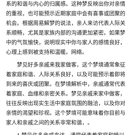
着我晋升有望，我半信半疑的按照老师建议，做了化
系的和谐与内心的归属感。这种梦反映出你对亲情
太岁还有一个发钱粮，本来年前的人事调整，拖到年
的重视，也可能预示近期家庭中会有喜事或团聚的
后，我以为都没戏了，结果开年一上班，开会提拔升
职第一个就是我，职务无所谓，主要是底薪加了
机会。根据周易解梦的说法，亲人来访代表人际关
3000，非常开心，无论如何，感恩感谢！🙏🏻
系顺畅，尤其是家族内部的沟通更加紧密。如果梦
中的气氛愉快，说明现实中你与家人的感情良好，
鹿森
：恭喜升职加薪！！，请客吗？�
心理上感到被支持和温暖。网络。
32
12小时前 来自北京
梦见好多亲戚来我家做客，这个梦境通常象征
心心相印
着家庭和谐、人际关系良好，以及可能预示着即将
我身体不太好，总是病病殃殃的，去检查又没什么大
到来的喜庆或团聚。在梦境解析中，亲戚通常代表
问题，反正就是不舒服。中医西医看遍了，找不到问
着家庭、血缘和亲密关系。梦见亲戚来家中做客，
题，后来无意中看到有人推荐慧来老师，跟老师聊过
之后，心情豁然开朗，也听老师建议，处理了一些因
往往反映出现实生活中家庭氛围的融洽，以及你对
果问题。今年以来，身体比以前好多，主要是心情好
亲情的渴望和珍视。这个梦境可能意味着你目前与
了，老师说境随心转，现在深有体会了。
家人和亲戚之间的关系非常和谐，。
鹿森
：是的，其实跟老师聊过之后，最大的感
1.梦见许多亲戚来访，通常代表着家庭和睦以
触，首先就是心态会变好，万般皆是命，半点