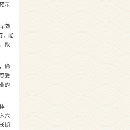
预示
越早效
行，能
，能
，确
感受
业的
体
入六
长期