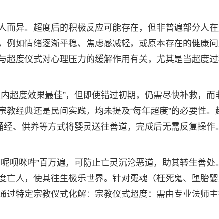
人而异。超度后的积极反应可能存在，但非普遍部分人在
，例如情绪逐渐平稳、焦虑感减轻，或原本存在的健康问
与超度仪式对心理压力的缓解作用有关，尤其是当超度过
之内超度效果最佳”，但即使错过初期，仍需尽快补救，而
宗教经典还是民间实践，均未提及“每年超度”的必要性。
、诵经、供养等方式将婴灵送往善道，完成后无需反复操作
嘛呢呗咪吽”百万遍，可防止亡灵沉沦恶道，助其转生善处
度亡人，使其往生极乐世界。针对冤魂（枉死鬼、堕胎婴
通过特定宗教仪式化解：宗教仪式超度：需由专业法师主