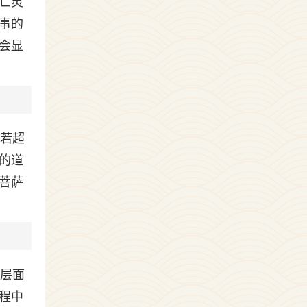
亡灵
事的
会显
。若超
的道
菩萨
理层面
程中