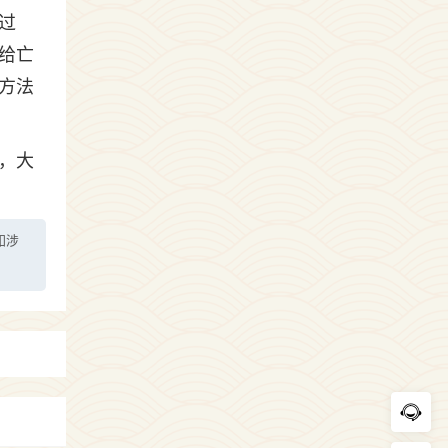
过
给亡
方法
，大
如涉