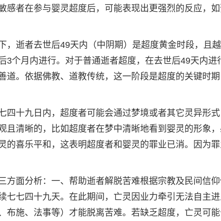
敏感者在参与婴灵超度后，可能表现出更强烈的反应，如
下，逝者去世后49天内（中阴期）是超度黄金时段，且
后3个月内进行。对于普通逝者超度，在去世后49天内进
善道。依据佛教、道教传统，这一阶段是超度的关键时期
七四十九日内，超度者可能会通过梦境或者其它灵异形式
观且清晰的，比如超度者在梦中清晰地看到婴灵的形象，
灵的喜乐平和，这表明超度者和婴灵的罪业已消。因为罪
三方面分析：一、帮助逝者解脱苦难根据宗教及民间信仰
续七七四十九天。在此期间，亡灵因业力牵引无法自主进
、布施、法事等）才能脱离苦难。若缺乏超度，亡灵可能