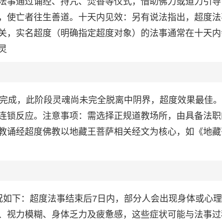
法事通过诵经、持咒、焚香等仪式，借助佛力或道力引导
，使亡者往生善道。十天内见效：另有说法指出，超度法
关，实名超度（明确指定超度对象）的法事通常在十天内
灵
内完成，此阶段灵魂尚未完全脱离中阴界，超度效果最佳
连锁反应。注意事项：需选择正规道教场所，由具备法职
教诵经超度佛教以地藏王菩萨相关经文为核心，如《地藏
况如下：超度法事结束后7日内，部分人会出现身体或心
、视力模糊、身体乏力及疲惫感，这些症状可能与法事过