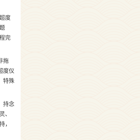
超度
题
程完
非拖
超度仪
。特殊
。持念
灵、
持，