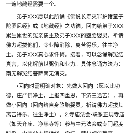
一遍地藏经需要一个。
七零老顽童
：我母亲前年离世，刚开始我经常
做梦梦见她，后来也是朋友介绍，找到慧来老
弟子XXX愿以此所诵《佛说长寿灭罪护诸童子
师，安排了超度法事，做梦再也没有梦到过
陀罗尼经》或《地藏经》之功德，回向给弟子XXX
了，一开始是半信半疑的，图个心安，给亡母
累生累世的冤亲债主及弟子XXX的堕胎婴灵，祈请
超度，现在看来，人不信也不行。
佛力超拔他们，令业障消除，离苦得乐，往生净
11
2天前 来自云南
土。弟子XXX真心求忏悔。接着，可以念诵解冤结
优秀的张同学
真言，以化解前世冤仇和业力。具体念诵方法为：
老师收徒吗？？我对这些很感兴趣
南无解冤结菩萨南无消灾。
15
2天前 来自山西
•回向时需明确对象：先做大回向（愿以此功
德，庄严佛净土，上报四重恩，下济三途苦），再
做小回向（回向给自身堕胎婴灵，祈请佛力超拔其
离苦得乐、往生净土）。2.寺庙法会•联系正规寺庙
（如天齐庙、净慈寺等）参与中元法会或专门超度