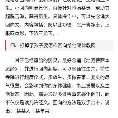
刚找老师做了补财库，希望财运更好一点！
生。小回向则更具体，直接针对堕胎婴灵，帮助其
18
2小时前 来自海南
超脱苦海，获得新生。具体操作中，可以先念诵大
回向文，内容包括：愿以此功德，庄严佛净土，上
梦醒时分
报四重恩，下济三途苦，。
我女儿高二叛逆，大半年不上学，一说她就要死要活
的，把我们两口子愁的不行，朋友给我推荐的慧来老
四、打掉了孩子要怎样回向给他呢佛教网
师，一开始我是病急乱投医，这半年来，法事一个个
做完，我女儿跟变了个人一样，不期望她能考多好的
大学，只要能安安稳稳的把书读了，身体心理都健健
对于已经堕胎的婴灵，最好念诵《地藏菩萨本
康康的我就很知足了！
愿经》，并进行回向超度。可以念诵往生咒，前往
鹿森
：可怜天下父母心啊！
寺院进行超度仪式，多放生，多做善事。婴灵的怨
气很重，会影响到你的身体健康、事业发展以及生
16
3小时前 来自河北
活状态。因此，需要通过多做善事来感化他们，而
付深
不仅仅是读几篇经文。回向的方法是双手合十，说
我是公司人事调整，有升迁机会，但同时竞争的我们
出：“某某人于某年某。
三个，找老师的时候是抱着侥幸心理，没想到老师看