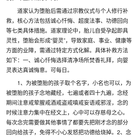
不由人！
道家认为堕胎后需通过宗教仪式与个人修行补
救，核心方法包括诚心忏悔、超度法事、功德回向
9
1天前 来自四川
等七类具体措施。道家理论中，胎儿自受孕起即具
金白水清
灵性，堕胎会形成“婴灵”，导致家庭、事业、健康等
我也想找老师看看，有没有人给个联系方式的啊？
方面的业障，需通过特定方式化解。具体补救方法
鹿森
：慧来老师微信：gjsy0624
如下：一、诚心忏悔选择清净场所焚香礼拜，向婴
灵表达真诚悔意。可每日。
12
1天前 来自江西
1、为被堕胎的孩子取个名字，小名也可以，为
青春168
被堕胎的孩子念地藏经，七遍或者四十九遍，念经
我也想要，我也想要！
15
期间注意戒荤腥戒酒戒盗戒嗔戒妄语戒邪淫，念的
2天前 来自山西
时候注意力集中在经文上，心中可以存慈母之心。
Jessica李
每次念完需要做其他事情了都要先把刚才念的部分
老师做不做超度法事？我想给我奶奶做超度，她今年
回向给孩子，免得不小心发怒把功德给烧掉。2、念
刚去世了。