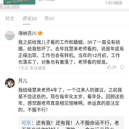
转发
评论23
赞89
生活中像堕胎婴灵怎么做回向？都是很常见的
问题，但是小问题不注意可能会引起大麻烦，下面
海纳百川
就这个问题给大家做一些解读：
我之前给我儿子看的工作和婚姻，30了一直没有结
婚，给我愁坏了。去年找慧来老师看的，说是年底有
一、怎样为堕胎灵婴超度
正缘出现，工作也会有转机。当年的12月初，工作
也落实了，对象也有着落了，老师看的很准。
26
1天前 来自福建
超度堕胎灵婴的方法多种多样，其中一种常见
的方式是通过念诵佛号并进行功德回向。选择一个
月儿
安静的地方，双手合十，开始念诵“南无阿弥陀佛”，
我结缘慧来老师4年了，一个过来人的建议，之前我
可以多念几遍。完成后，进行回向，即在心中默
是不信这些的，现在每年化太岁，看年卦。回顾这些
年，感觉跟老师真是相见恨晚啊。命运真的是注定
念：愿以此功德，让我的堕胎婴灵与佛结缘，离苦
的，不服不行！
得乐，往生极乐。这种做法应频繁进行，以期达到
可乐
：还有我！还有我！人不服命运不行，老
更好的超度效果。在进行超度的过程中，