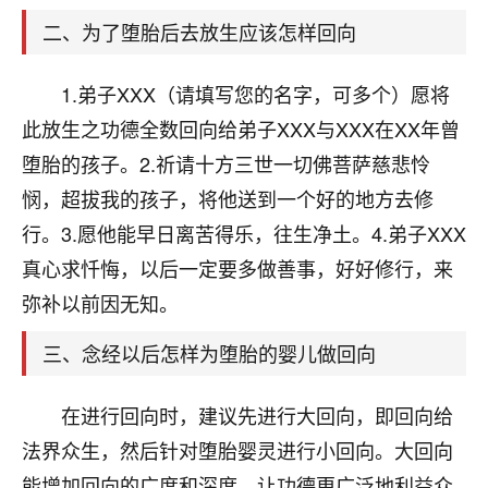
天爷会给你好好上一课的。一命二运三风水，
哪样不服都不行！
二、为了堕胎后去放生应该怎样回向
平安是福
：我也是每年找老师化太岁，看年
卦，认识老师3年了，都是缘分啊！
1.弟子XXX（请填写您的名字，可多个）愿将
19
此放生之功德全数回向给弟子XXX与XXX在XX年曾
17分钟前 来自湖北
堕胎的孩子。2.祈请十方三世一切佛菩萨慈悲怜
心若莲花
悯，超拔我的孩子，将他送到一个好的地方去修
我是做餐饮的，这两年，生意屡屡受挫，店开一家关
行。3.愿他能早日离苦得乐，往生净土。4.弟子XXX
一家，要么生意不好，生意好的就出事。前些年攒的
家底快败光了，真是倒霉！我也想找人看看到底怎么
真心求忏悔，以后一定要多做善事，好好修行，来
回事？
弥补以前因无知。
鹿森
：你可以找老师看看，人有时不服命不行
三、念经以后怎样为堕胎的婴儿做回向
啊！
太阳当空赵
：我也做餐饮的，生意不算大，但
在进行回向时，建议先进行大回向，即回向给
是我从找店开始都是找慧来老师跟进的，选
址、风水、还有开业日子，哪哪都看了，虽然
法界众生，然后针对堕胎婴灵进行小回向。大回向
大环境不好，但是我家生意还可以，前几天又
能增加回向的广度和深度，让功德更广泛地利益众