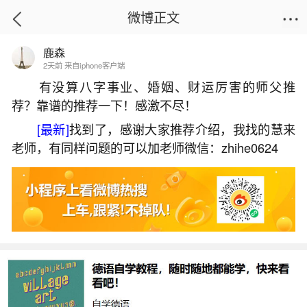
微博正文
鹿森
首页
运势
正文
2天前 来自iphone客户端
有没算八字事业、婚姻、财运厉害的师父推
荐？靠谱的推荐一下！感激不尽！
堕胎婴灵怎么做回向？
[最新]
找到了，感谢大家推荐介绍，我找的慧来
2026-06-30 17:52:54
11 10 赞
老师，有同样问题的可以加老师微信：zhihe0624