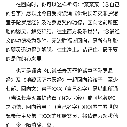
着我晋升有望，我半信半疑的按照老师建议，做了化
在回向时，你可以这样祈祷："某某某（念自己
太岁还有一个发钱粮，本来年前的人事调整，拖到年
的名字）愿以此今日受持读诵《佛说长寿灭罪护诸
后，我以为都没戏了，结果开年一上班，开会提拔升
职第一个就是我，职务无所谓，主要是底薪加了
童子陀罗尼经》及陀罗尼咒的功德，回向之前所堕
3000，非常开心，无论如何，感恩感谢！🙏🏻
胎的婴灵，解冤释结，往生西方极乐世界。"念诵经
文的功德极为殊胜，无边胜福皆回向，愿所有堕胎
鹿森
：恭喜升职加薪！！，请客吗？�
的婴灵迅速得到解脱，往生净土。请记住，最重要
32
12小时前 来自北京
的是你的心念要。
心心相印
也可是诵读《佛说长寿灭罪护诸童子陀罗尼
我身体不太好，总是病病殃殃的，去检查又没什么大
经》及《地藏菩萨本愿经》一起回向给孩子，至少
问题，反正就是不舒服。中医西医看遍了，找不到问
题，后来无意中看到有人推荐慧来老师，跟老师聊过
七部。回向文：弟子XXX（自己名字）愿以此所诵
之后，心情豁然开朗，也听老师建议，处理了一些因
《佛说长寿灭罪护诸童子陀罗尼经》或《地藏经》
果问题。今年以来，身体比以前好多，主要是心情好
之功德，回向给弟子（自己名字）XXX累生累世的
了，老师说境随心转，现在深有体会了。
冤亲债主及弟子XXX的堕胎婴灵，祁请佛力超拔他
鹿森
：是的，其实跟老师聊过之后，最大的感
们，令业障消除，离。
触，首先就是心态会变好，万般皆是命，半点