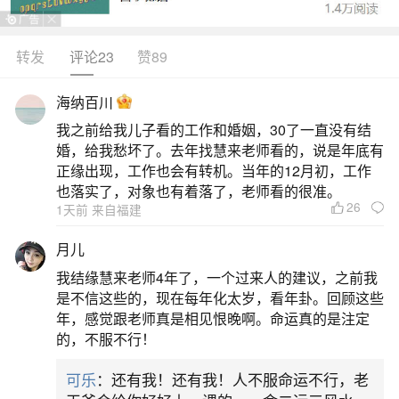
转发
评论23
赞89
生活中像为什么清明节不是农历七月十五？都
是很常见的问题，但是小问题不注意可能会引起大
海纳百川
麻烦，下面就这个问题给大家做一些解读：
我之前给我儿子看的工作和婚姻，30了一直没有结
婚，给我愁坏了。去年找慧来老师看的，说是年底有
一、七月十五十月一清明有什么区别
正缘出现，工作也会有转机。当年的12月初，工作
也落实了，对象也有着落了，老师看的很准。
26
1天前 来自福建
一、日期与起源差异七月十五为农历七月十五
日，源于道教“地官赦罪日”与佛教“盂兰盆会”，融合
月儿
祖先崇拜与秋尝祭祖传统；十月一为农历十月初
我结缘慧来老师4年了，一个过来人的建议，之前我
一，起源于古代农耕社会对季节更替的感知，通过
是不信这些的，现在每年化太岁，看年卦。回顾这些
年，感觉跟老师真是相见恨晚啊。命运真的是注定
焚烧纸制衣物表达对逝者的关怀；清明节是二十四
的，不服不行！
节气之一，日期在公历4月4日至6日之间，由夏、
可乐
：还有我！还有我！人不服命运不行，老
商、周三代的庙祭发展而来，后与寒食节、上巳节