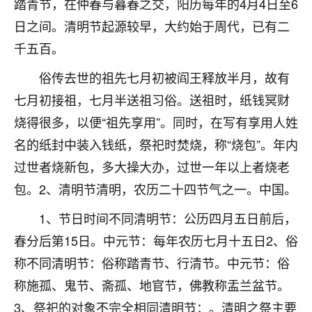
踏青节，在仲春与暮春之交，阳历每年的4月4日至6
不由人！
日之间。清明节起源较早，大约始于周代，已有二
9
千五百。
1天前 来自四川
俗传去世的祖先七月初被阎王释放半月，故有
金白水清
七月初接祖，七月半送祖习俗。送祖时，纸钱冥财
我也想找老师看看，有没有人给个联系方式的啊？
烧得很多，以便“祖先享用”。同时，在写有享用人姓
鹿森
：慧来老师微信：gjsy0624
名的纸封中装入钱纸，祭祀时焚烧，称“烧包”。年内
12
1天前 来自江西
过世者烧新包，多大操大办，过世一年以上者烧老
包。2、清明节清明，农历二十四节气之一。中国。
青春168
我也想要，我也想要！
1、节日时间不同清明节：公历四月五日前后，
15
2天前 来自山西
春分后第15日。中元节：每年农历七月十五日2、俗
Jessica李
称不同清明节：俗称踏青节、行清节。中元节：俗
老师做不做超度法事？我想给我奶奶做超度，她今年
称施孤、鬼节、斋孤、地官节，佛教称盂兰盆节。
刚去世了。
3、祭祀的对象不完全相同清明节：。清明之祭主要