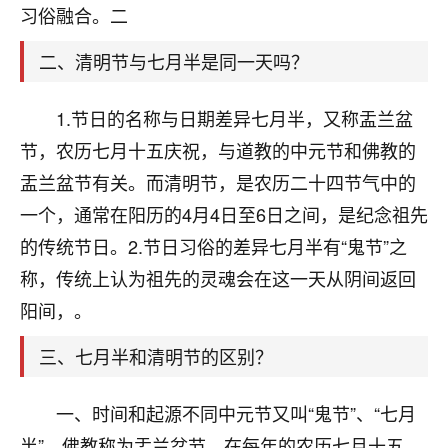
天爷会给你好好上一课的。一命二运三风水，
习俗融合。二
哪样不服都不行！
平安是福
：我也是每年找老师化太岁，看年
二、清明节与七月半是同一天吗？
卦，认识老师3年了，都是缘分啊！
19
1.节日的名称与日期差异七月半，又称盂兰盆
17分钟前 来自湖北
节，农历七月十五庆祝，与道教的中元节和佛教的
心若莲花
盂兰盆节有关。而清明节，是农历二十四节气中的
我是做餐饮的，这两年，生意屡屡受挫，店开一家关
一个，通常在阳历的4月4日至6日之间，是纪念祖先
一家，要么生意不好，生意好的就出事。前些年攒的
家底快败光了，真是倒霉！我也想找人看看到底怎么
的传统节日。2.节日习俗的差异七月半有“鬼节”之
回事？
称，传统上认为祖先的灵魂会在这一天从阴间返回
鹿森
：你可以找老师看看，人有时不服命不行
阳间，。
啊！
三、七月半和清明节的区别？
太阳当空赵
：我也做餐饮的，生意不算大，但
是我从找店开始都是找慧来老师跟进的，选
址、风水、还有开业日子，哪哪都看了，虽然
一、时间和起源不同中元节又叫“鬼节”、“七月
大环境不好，但是我家生意还可以，前几天又
半”，佛教称为盂兰盆节，在每年的农历七月十五