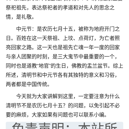
祭祀祖先，表达祭祀者的孝道和对先人的思念之
七零老顽童
：我母亲前年离世，刚开始我经常
做梦梦见她，后来也是朋友介绍，找到慧来老
情，是礼敬。
师，安排了超度法事，做梦再也没有梦到过
中元节：是农历七月十五，被称为地府开门之
了，一开始是半信半疑的，图个心安，给亡母
超度，现在看来，人不信也不行。
日。百姓在这一天祭祖、上坟、点荷灯，为亡者照
亮回家之路。这一天也是祖先亡魂一年一度的回家
11
2天前 来自云南
与亲人团聚的时刻，是三大鬼节中最重要的一个，
优秀的张同学
同时也是道教“地官”的生日，佛教的盂兰盆节。综上
老师收徒吗？？我对这些很感兴趣
所述，清明节和中元节各有其独特的意义和习俗，
15
2天前 来自山西
两者都是中国传统。
今天就为大家讲解到这里，一定要注意为什么
清明节不是农历七月十五？的问题，以免引起不必
要的麻烦，大家如果有问题也可以联系小编。
免责声明：本站所