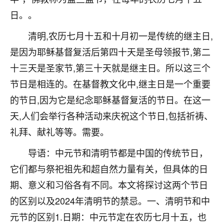
刚找老师做了补财库，希望财运更好一点！
日。。
18
2小时前 来自海南
清明,农历七月十五和十月初一是传统的继主日,
梦醒时分
是因为耶稣基督复活后第四十天是圣母领报节,第二
我女儿高二叛逆，大半年不上学，一说她就要死要活
十三天是圣家节,第三十天就是继主日。所以这三个
的，把我们两口子愁的不行，朋友给我推荐的慧来老
节日是相连的。在基督教文化中,继主日是一个重要
师，一开始我是病急乱投医，这半年来，法事一个个
做完，我女儿跟变了个人一样，不期望她能考多好的
的节日,因为它是纪念耶稣基督复活的节日。在这一
大学，只要能安安稳稳的把书读了，身体心理都健健
天,人们会举行各种活动来庆祝这个节日,包括祈祷、
康康的我就很知足了！
礼拜、献礼等等。需要。
鹿森
：可怜天下父母心啊！
导语：中元节和清明节都是中国的传统节日，
16
3小时前 来自河北
它们都与祭祀祖先和超自然力量有关，但具体的日
期、意义和习俗各有不同。本文将探讨这两个节日
付深
的区别以及2024年清明节的禁忌。一、清明节和中
我是公司人事调整，有升迁机会，但同时竞争的我们
三个，找老师的时候是抱着侥幸心理，没想到老师看
元节的区别1.日期：中元节定在农历七月十五，也