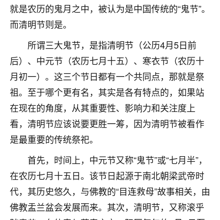
着我晋升有望，我半信半疑的按照老师建议，做了化
就是农历的鬼月之中，被认为是中国传统的“鬼节”。
太岁还有一个发钱粮，本来年前的人事调整，拖到年
而清明节则是。
后，我以为都没戏了，结果开年一上班，开会提拔升
职第一个就是我，职务无所谓，主要是底薪加了
所谓三大鬼节，是指清明节（公历4月5日前
3000，非常开心，无论如何，感恩感谢！🙏🏻
后）、中元节（农历七月十五）、寒衣节（农历十
鹿森
：恭喜升职加薪！！，请客吗？�
月初一）。这三个节日都有一个共同点，那就是祭
32
祖。至于哪个更有名，其实是各有特点的，如果站
12小时前 来自北京
在现在的角度，从其重要性、影响力和关注度上
心心相印
看，清明节应该说要更胜一筹，因为清明节被看作
我身体不太好，总是病病殃殃的，去检查又没什么大
是最重要的传统祭祀。
问题，反正就是不舒服。中医西医看遍了，找不到问
题，后来无意中看到有人推荐慧来老师，跟老师聊过
首先，时间上，中元节又称“鬼节”或“七月半”，
之后，心情豁然开朗，也听老师建议，处理了一些因
果问题。今年以来，身体比以前好多，主要是心情好
在农历七月十五日。该节日起源于南北朝梁武帝时
了，老师说境随心转，现在深有体会了。
代，其历史悠久，与佛教的“目连救母”故事相关，由
佛教盂兰盆会发展而来。其次，清明节，又称滚乎
鹿森
：是的，其实跟老师聊过之后，最大的感
触，首先就是心态会变好，万般皆是命，半点