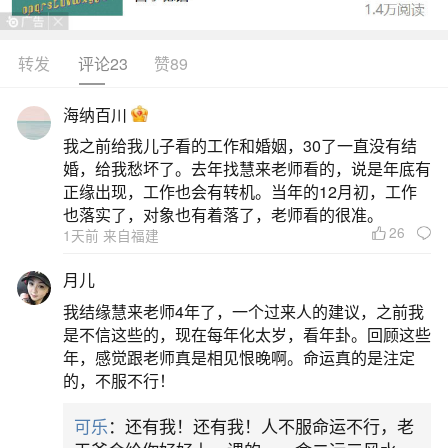
转发
评论23
赞89
生活中像太岁锦囊处理时间都是很常见的问
题，但是小问题不注意可能会引起大麻烦，下面就
海纳百川
这个问题给大家做一些解读：
我之前给我儿子看的工作和婚姻，30了一直没有结
婚，给我愁坏了。去年找慧来老师看的，说是年底有
1、化太岁锦囊处理的时间,怎么处理
正缘出现，工作也会有转机。当年的12月初，工作
也落实了，对象也有着落了，老师看的很准。
26
1天前 来自福建
4.在搬家时，如果您打算继续使用已经使用过
的化太岁锦囊，需要在早晨7点到9点之间将其取
月儿
下，清理掉上面的灰尘，然后在家中新的位置重新
我结缘慧来老师4年了，一个过来人的建议，之前我
挂起，继续发挥其作用。
是不信这些的，现在每年化太岁，看年卦。回顾这些
年，感觉跟老师真是相见恨晚啊。命运真的是注定
2、太岁锦囊满一年送走的时间
的，不服不行！
可乐
：还有我！还有我！人不服命运不行，老
太岁锦囊满一年后通常建议在当年的农历腊月