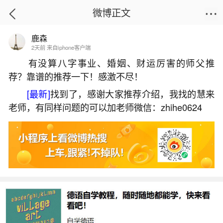
微博正文
鹿森
首页
热点
正文
2天前 来自iphone客户端
有没算八字事业、婚姻、财运厉害的师父推
荐？靠谱的推荐一下！感激不尽！
太岁锦囊处理时间
[最新]
找到了，感谢大家推荐介绍，我找的慧来
2026-06-30 13:47:09
5 9 赞
老师，有同样问题的可以加老师微信：zhihe0624