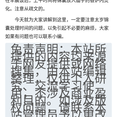
在早晨饭后，上午时间将锦囊放入庙宇的香炉内焚
七零老顽童
：我母亲前年离世，刚开始我经常
化。注意从疏文的。
做梦梦见她，后来也是朋友介绍，找到慧来老
今天就为大家讲解到这里，一定要注意太岁锦
师，安排了超度法事，做梦再也没有梦到过
了，一开始是半信半疑的，图个心安，给亡母
囊处理时间的问题，以免引起不必要的麻烦，大家
超度，现在看来，人不信也不行。
如果有问题也可以联系小编。
免责声明：本站所
11
2天前 来自云南
提供的内容均来源
优秀的张同学
于网友提供或网络
老师收徒吗？？我对这些很感兴趣
搜集，由本站编辑
15
2天前 来自山西
整理，仅供个人研
究、交流学习使
用，不涉及商业盈
利目的。如涉及版
权问题，请联系本
站管理员予以更改