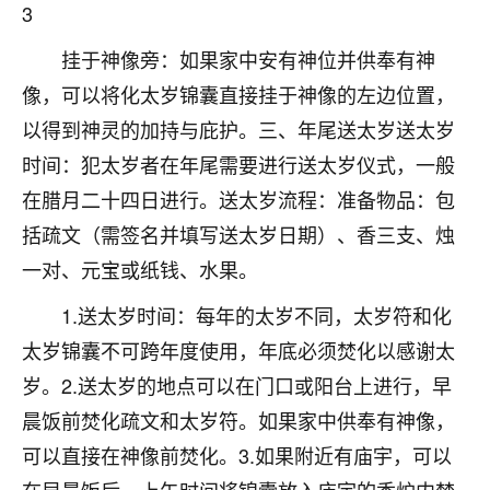
3
不由人！
挂于神像旁：如果家中安有神位并供奉有神
9
1天前 来自四川
像，可以将化太岁锦囊直接挂于神像的左边位置，
金白水清
以得到神灵的加持与庇护。三、年尾送太岁送太岁
我也想找老师看看，有没有人给个联系方式的啊？
时间：犯太岁者在年尾需要进行送太岁仪式，一般
在腊月二十四日进行。送太岁流程：准备物品：包
鹿森
：慧来老师微信：gjsy0624
括疏文（需签名并填写送太岁日期）、香三支、烛
12
1天前 来自江西
一对、元宝或纸钱、水果。
青春168
1.送太岁时间：每年的太岁不同，太岁符和化
我也想要，我也想要！
太岁锦囊不可跨年度使用，年底必须焚化以感谢太
15
2天前 来自山西
岁。2.送太岁的地点可以在门口或阳台上进行，早
Jessica李
晨饭前焚化疏文和太岁符。如果家中供奉有神像，
老师做不做超度法事？我想给我奶奶做超度，她今年
可以直接在神像前焚化。3.如果附近有庙宇，可以
刚去世了。