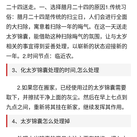
天爷会给你好好上一课的。一命二运三风水，
二十四送走。一、选择腊月二十四的原因1.传统习
哪样不服都不行！
平安是福
：我也是每年找老师化太岁，看年
俗：腊月二十四是传统的扫尘日，人们会进行全面
卦，认识老师3年了，都是缘分啊！
的大扫除，寓意着扫除一年的晦气。在这一天送走
19
太岁锦囊，能借助这种扫除晦气的氛围，让与太岁
17分钟前 来自湖北
相关的事宜得到妥善处理，以崭新的状态迎接新的
心若莲花
一年。2.时间节点：临近农。
我是做餐饮的，这两年，生意屡屡受挫，店开一家关
一家，要么生意不好，生意好的就出事。前些年攒的
3、化太岁锦囊处理的时间,怎么处理
家底快败光了，真是倒霉！我也想找人看看到底怎么
回事？
2.如果您在搬家，已经使用过的太岁锦囊需要
鹿森
：你可以找老师看看，人有时不服命不行
取下，并擦拭干净上面的灰尘。然后在早上七点到
啊！
九点之间，重新将其挂在新家，继续发挥其作用。
太阳当空赵
：我也做餐饮的，生意不算大，但
是我从找店开始都是找慧来老师跟进的，选
4、太岁锦囊怎么处理掉
址、风水、还有开业日子，哪哪都看了，虽然
大环境不好，但是我家生意还可以，前几天又