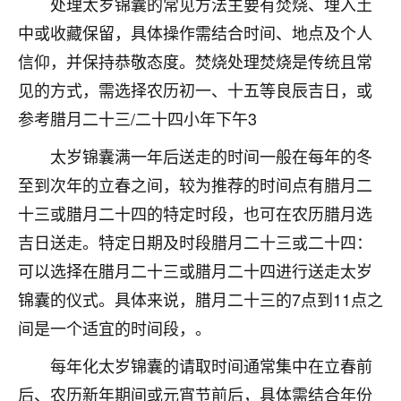
处理太岁锦囊的常见方法主要有焚烧、埋入土
刚找老师做了补财库，希望财运更好一点！
中或收藏保留，具体操作需结合时间、地点及个人
18
2小时前 来自海南
信仰，并保持恭敬态度。焚烧处理焚烧是传统且常
梦醒时分
见的方式，需选择农历初一、十五等良辰吉日，或
我女儿高二叛逆，大半年不上学，一说她就要死要活
参考腊月二十三/二十四小年下午3
的，把我们两口子愁的不行，朋友给我推荐的慧来老
师，一开始我是病急乱投医，这半年来，法事一个个
太岁锦囊满一年后送走的时间一般在每年的冬
做完，我女儿跟变了个人一样，不期望她能考多好的
至到次年的立春之间，较为推荐的时间点有腊月二
大学，只要能安安稳稳的把书读了，身体心理都健健
十三或腊月二十四的特定时段，也可在农历腊月选
康康的我就很知足了！
吉日送走。特定日期及时段腊月二十三或二十四：
鹿森
：可怜天下父母心啊！
可以选择在腊月二十三或腊月二十四进行送走太岁
16
3小时前 来自河北
锦囊的仪式。具体来说，腊月二十三的7点到11点之
间是一个适宜的时间段，。
付深
我是公司人事调整，有升迁机会，但同时竞争的我们
每年化太岁锦囊的请取时间通常集中在立春前
三个，找老师的时候是抱着侥幸心理，没想到老师看
后、农历新年期间或元宵节前后，具体需结合年份