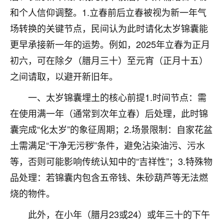
着我晋升有望，我半信半疑的按照老师建议，做了化
和个人信仰调整。1.立春前后立春被视为新一年气
太岁还有一个发钱粮，本来年前的人事调整，拖到年
后，我以为都没戏了，结果开年一上班，开会提拔升
场转换的关键节点，民间认为此时请化太岁锦囊能
职第一个就是我，职务无所谓，主要是底薪加了
更早承接新一年的运势。例如，2025年立春为正月
3000，非常开心，无论如何，感恩感谢！🙏🏻
初六，可在除夕（腊月三十）至元宵（正月十五）
鹿森
：恭喜升职加薪！！，请客吗？�
之间请取，以避开新旧年。
32
12小时前 来自北京
一、太岁锦囊埋土的核心前提1.时间节点：需
在使用满一年（通常到次年立春）后处理，此时锦
心心相印
囊完成“化太岁”的象征周期；2.场景限制：自家花盆
我身体不太好，总是病病殃殃的，去检查又没什么大
问题，反正就是不舒服。中医西医看遍了，找不到问
土需满足“干净无污秽”条件，避免沾染油污、污水
题，后来无意中看到有人推荐慧来老师，跟老师聊过
等，否则可能影响传统认知中的“吉祥性”；3.特殊物
之后，心情豁然开朗，也听老师建议，处理了一些因
品处理：若锦囊内包含五帝钱、朱砂葫芦等无法燃
果问题。今年以来，身体比以前好多，主要是心情好
了，老师说境随心转，现在深有体会了。
烧的物件。
鹿森
：是的，其实跟老师聊过之后，最大的感
此外，在小年（腊月23或24）或年三十的下午
触，首先就是心态会变好，万般皆是命，半点