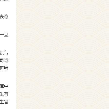
表稳
一旦
能手，
司运
再稍
库中
生有
生官