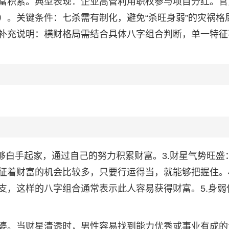
富积累。典型表现：企业高管利用职权参与项目分红。官
）。关键条件：七杀需有制化，避免“杀旺身弱”的灾祸格
补充说明：横财格局需结合具体八字组合判断，单一特征
够白手起家，通过自己的努力积累财富。3.财星气势旺盛
征着财富的机会比较多，只要行运得当，就能够把握住。4
支，这样的八字组合通常表示此人容易获得财富。5.身弱
婆。当财星清透时，男性容易找到能力优秀或事业有成的