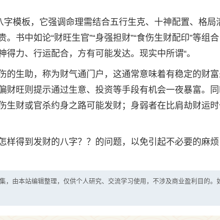
定八字模板，它强调命理需结合五行生克、十神配置、格局
。书中如论“财旺生官”“身强担财”“食伤生财配印”等组
神得力、行运配合，方有可能发达。现实中所谓“。
伤的生助，称为财气通门户，这通常意味着有稳定的财富
偏财旺则提示通过生意、投资等手段有机会一夜暴富。同
伤生财或官杀约身之路可能发财；身弱者在比肩劫财运时
怎样得到发财的八字？？的问题，以免引起不必要的麻烦
集，由本站编辑整理，仅供个人研究、交流学习使用，不涉及商业盈利目的。