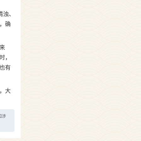
清浊、
合，确
来
时，
也有
，大
如涉