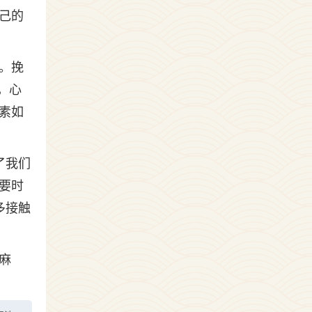
己的
。挽
，心
素如
了我们
要时
多接触
麻