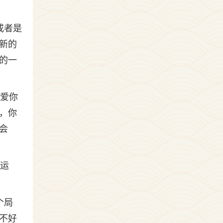
或者是
新的
的一
不爱你
，你
会
，运
个局
不好