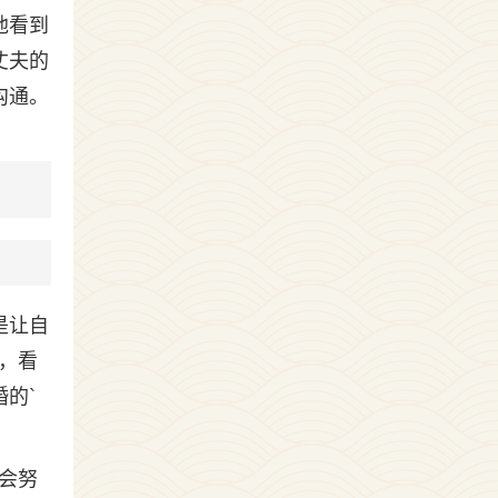
他看到
丈夫的
沟通。
是让自
，看
的`
会努