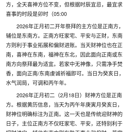
着我晋升有望，我半信半疑的按照老师建议，做了化
方，全天喜神方位不变，但根据时辰宜忌，最宜求
太岁还有一个发钱粮，本来年前的人事调整，拖到年
喜事的时段是卯时（05:00
后，我以为都没戏了，结果开年一上班，开会提拔升
职第一个就是我，职务无所谓，主要是底薪加了
2026年正月初二开年祭拜的主方位是正南方，
3000，非常开心，无论如何，感恩感谢！🙏🏻
辅位是东南方。正南方旺家宅、平安与正财，东南
鹿森
：恭喜升职加薪！！，请客吗？�
方则利于事业拓展和偏财进账。当天财神位也在正
南，喜神在东南，福神在东北，因此面向正南或东
32
12小时前 来自北京
南方向祭拜最为适宜。若家中无神像，只需净手焚
心心相印
香，面向正南/东南虔诚祈福即可。当日为癸亥日，
我身体不太好，总是病病殃殃的，去检查又没什么大
水气润局，可调和丙午年。
问题，反正就是不舒服。中医西医看遍了，找不到问
题，后来无意中看到有人推荐慧来老师，跟老师聊过
2026年正月初二（2月18日）财神方位是正南
之后，心情豁然开朗，也听老师建议，处理了一些因
方。根据黄历信息，当天为丙午年庚寅月癸亥日，
果问题。今年以来，身体比以前好多，主要是心情好
了，老师说境随心转，现在深有体会了。
财神位明确标注为正南。这一天也是传统迎财神的
日子，主位正南方不仅旺家宅、平安，还特别利于
鹿森
：是的，其实跟老师聊过之后，最大的感
触，首先就是心态会变好，万般皆是命，半点