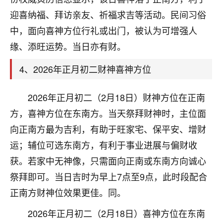
刚找老师做了补财库，希望财运更好一点！
迎喜纳福、拜访亲友、祈福求吉等活动。民间习俗
18
2小时前 来自海南
中，面向喜神方位行礼或出门，被认为可增强人
缘、添旺运势。当日亦有财。
梦醒时分
我女儿高二叛逆，大半年不上学，一说她就要死要活
4、2026年正月初二财神喜神方位
的，把我们两口子愁的不行，朋友给我推荐的慧来老
师，一开始我是病急乱投医，这半年来，法事一个个
做完，我女儿跟变了个人一样，不期望她能考多好的
2026年正月初二（2月18日）财神方位在正南
大学，只要能安安稳稳的把书读了，身体心理都健健
方，喜神方位在东南方。当天祭拜财神时，主位面
康康的我就很知足了！
向正南方最为吉利，有助于旺家宅、保平安、增财
鹿森
：可怜天下父母心啊！
运；辅位可选东南方，有利于事业进展与偏财收
获。若家中无神像，只需面向正南或东南方向诚心
16
3小时前 来自河北
祭拜即可。当日吉时为早上7点至9点，此时段配合
付深
正南方财神位效果更佳。同。
我是公司人事调整，有升迁机会，但同时竞争的我们
2026年正月初二（2月18日）喜神方位在东南
三个，找老师的时候是抱着侥幸心理，没想到老师看