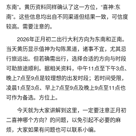
东南”。黄历资料同样确认了这一方位，“喜神:东
七零老顽童
：我母亲前年离世，刚开始我经常
做梦梦见她，后来也是朋友介绍，找到慧来老
南”。这些信息均出自不同渠道但结果一致，可信度
师，安排了超度法事，做梦再也没有梦到过
较高。需要注意的。
了，一开始是半信半疑的，图个心安，给亡母
超度，现在看来，人不信也不行。
2026年正月初二出行大利方向为东南和正南。
当天黄历显示值神为勾陈黑道，诸事不宜，尤其忌
11
2天前 来自云南
行旅远出。但若确需出行，选择合适的方向与时段
优秀的张同学
可助旅途顺利。据相关资料，中午11点至下午3点、
老师收徒吗？？我对这些很感兴趣
晚上7点至9点是较理想的出发时段；若时间受限，
15
2天前 来自山西
凌晨1点至3点、早上7点至9点及晚上9点至11点也
可作为备选。方位上。
今天就为大家讲解到这里，一定要注意正月初
二喜神哪个方向？的问题，以免引起不必要的麻
烦，大家如果有问题也可以联系小编。