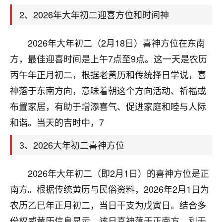
天爷会给你好好上一课的。一命二运三风水，
哪样不服都不行！
2、2026年大年初二迎喜方位和时间神
平安是福
：我也是每年找老师化太岁，看年
卦，认识老师3年了，都是缘分啊！
2026年大年初二（2月18日）喜神方位在东南
19
方，最佳迎喜时间是上午7点至9点。这一天是农历
17分钟前 来自湖北
丙午年正月初二，根据老黄历和传统择日学说，喜
心若莲花
神落于东南方向，意味着朝这个方向活动、祈福或
我是做餐饮的，这两年，生意屡屡受挫，店开一家关
布置家居，有助于增添喜气、促进家庭和睦与人际
一家，要么生意不好，生意好的就出事。前些年攒的
家底快败光了，真是倒霉！我也想找人看看到底怎么
和谐。当天的吉时中，7
回事？
3、2026大年初二喜神方位
鹿森
：你可以找老师看看，人有时不服命不行
啊！
2026年大年初二（即2月1日）的喜神方位是正
太阳当空赵
：我也做餐饮的，生意不算大，但
南方。根据传统黄历与民俗资料，2026年2月1日为
是我从找店开始都是找慧来老师跟进的，选
址、风水、还有开业日子，哪哪都看了，虽然
农历乙巳年正月初二，当日干支为戊寅日。结合多
大环境不好，但是我家生意还可以，前几天又
份权威黄历信息显示，该日喜神落于正南方，利于