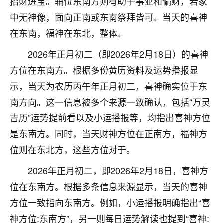
招财进宝。辅位东南方则有助于事业和偏财，若家
不由人！
中无神像，面向正南或东南祭拜皆可。当天的喜神
在东南，福神在东北，整体。
9
1天前 来自四川
2026年正月初二（即2026年2月18日）的喜神
金白水清
方位在东南方。根据多份黄历资料及运势播报显
我也想找老师看看，有没有人给个联系方式的啊？
示，当天为农历丙午年正月初二，喜神确实位于东
鹿森
：慧来老师微信：gjsy0624
南方向。这一信息被多个来源一致确认，包括“万灵
12
吉历”运势提前看以及小运播报等，均指出喜神方位
1天前 来自江西
是东南方。同时，当天财神方位在正南方，福神方
青春168
位则在东北方，这些方位对于。
我也想要，我也想要！
15
2天前 来自山西
2026年正月初二，即2026年2月18日，喜神方
位在东南方。根据多条信息来源显示，当天的喜神
Jessica李
方位一致指向东南方。例如，小运播报明确指出“喜
老师做不做超度法事？我想给我奶奶做超度，她今年
刚去世了。
神方位:东南方”，另一则每日运势解读也提到“喜神: