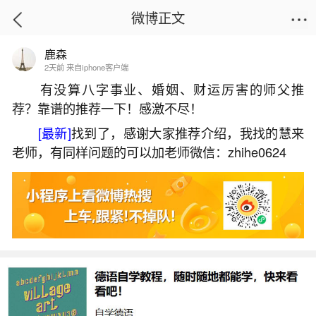
微博正文
鹿森
首页
热点
正文
2天前 来自iphone客户端
有没算八字事业、婚姻、财运厉害的师父推
荐？靠谱的推荐一下！感激不尽！
正月初二喜神哪个方向？
[最新]
找到了，感谢大家推荐介绍，我找的慧来
2026-06-29 19:52:07
16 7 赞
老师，有同样问题的可以加老师微信：zhihe0624