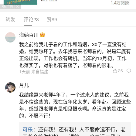
转发
评论23
赞89
生活中像正月初二喜神哪个方向？都是很常见
的问题，但是小问题不注意可能会引起大麻烦，下
海纳百川
面就这个问题给大家做一些解读：
我之前给我儿子看的工作和婚姻，30了一直没有结
婚，给我愁坏了。去年找慧来老师看的，说是年底有
1、2026正月初二各神方位
正缘出现，工作也会有转机。当年的12月初，工作
也落实了，对象也有着落了，老师看的很准。
26
1天前 来自福建
2026年正月初二（2月18日），财神方位在正
南方，喜神方位在东南方，福神方位在东北方。当
月儿
天祭拜主位宜面向正南方，辅位可选东南方，无神
我结缘慧来老师4年了，一个过来人的建议，之前我
像时面向正南或东南即可。根据黄历信息，这一天
是不信这些的，现在每年化太岁，看年卦。回顾这些
年，感觉跟老师真是相见恨晚啊。命运真的是注定
的吉神包括母仓、六合、五富、圣心，财神固定于
的，不服不行！
正南方，而喜神则位于东南方向，福神则在东北方
可乐
：还有我！还有我！人不服命运不行，老
向。对于迎财神活动来说，正南方是重点方位