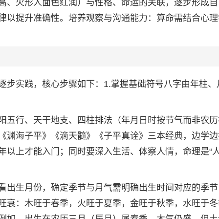
高、火形人面色红润）与性格、命运的关联，逐步形成自
律以提升准确性。培养观察与沟通能力：算命需结合心理
逐步实践，核心步骤如下：1.掌握基础符号八字由年柱、
阳五行、天干地支、四柱排法（年月日时按节气而非农历
《渊海子平》《滴天髓》《子平真诠》三本经典，边学边
年以上才能入门；同时要深入生活、体察人情，命理是“人
看出生月份，确定季节与月气需明确出生时间对应的季节
旺衰：木旺于春季，火旺于夏季，金旺于秋季，水旺于冬