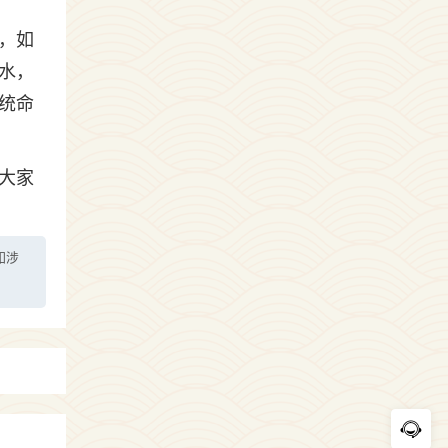
，如
水，
统命
大家
如涉