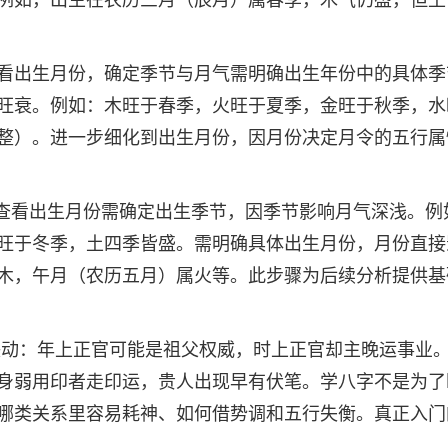
例如，出生在农历三月（辰月）属春季，木气仍盛，但土
看出生月份，确定季节与月气需明确出生年份中的具体季
旺衰。例如：木旺于春季，火旺于夏季，金旺于秋季，水
整）。进一步细化到出生月份，因月份决定月令的五行属
：查看出生月份需确定出生季节，因季节影响月气深浅。例
旺于冬季，土四季皆盛。需明确具体出生月份，月份直接
木，午月（农历五月）属火等。此步骤为后续分析提供基
位联动：年上正官可能是祖父权威，时上正官却主晚运事业
身弱用印者走印运，贵人出现早有伏笔。学八字不是为了
哪类关系里容易耗神、如何借势调和五行失衡。真正入门