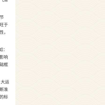
气渐
节
旺于
性，
如：
影响
础框
。大运
断准
的标