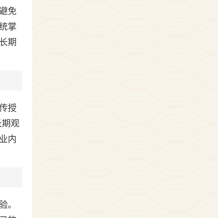
避免
统掌
长期
传授
长期观
业内
验。