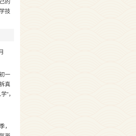
己的
学技
月
初一
拆真
学”，
季，